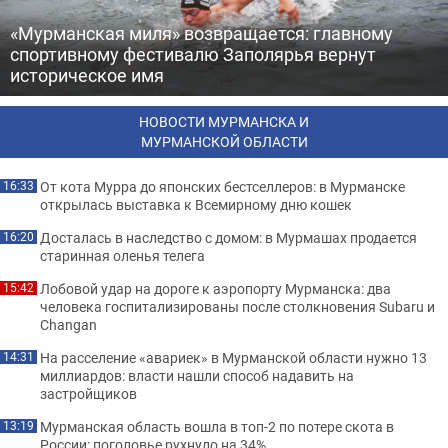
«Мурманская миля» возвращается: главному
спортивному фестивалю Заполярья вернут
историческое имя
НОВОСТИ МУРМАНСКА И
МУРМАНСКОЙ ОБЛАСТИ
От кота Мурра до японских бестселлеров: в Мурманске
16:33
открылась выставка к Всемирному дню кошек
Досталась в наследство с домом: в Мурмашах продается
16:20
старинная оленья телега
Лобовой удар на дороге к аэропорту Мурманска: два
15:42
человека госпитализированы после столкновения Subaru и
Changan
На расселение «авариек» в Мурманской области нужно 13
14:31
миллиардов: власти нашли способ надавить на
застройщиков
Мурманская область вошла в топ-2 по потере скота в
13:19
России: поголовье рухнуло на 34%