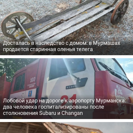
Досталась в наследство с домом: в Мурмашах
продается старинная оленья телега
Лобовой удар на дороге к аэропорту Мурманска:
два человека госпитализированы после
столкновения Subaru и Changan