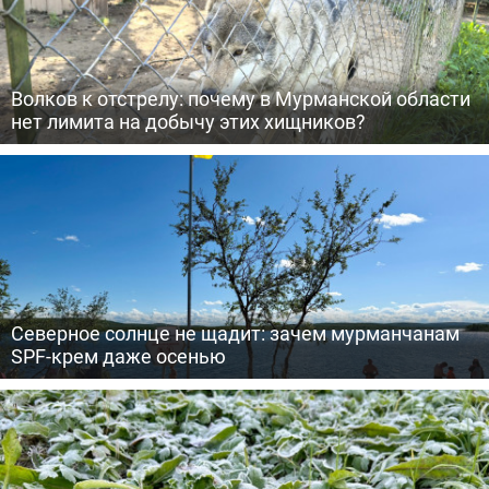
Волков к отстрелу: почему в Мурманской области
нет лимита на добычу этих хищников?
Северное солнце не щадит: зачем мурманчанам
SPF-крем даже осенью