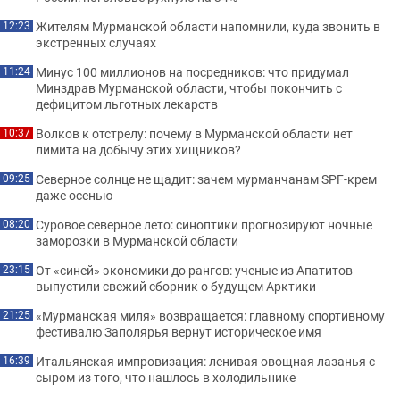
Жителям Мурманской области напомнили, куда звонить в
12:23
экстренных случаях
Минус 100 миллионов на посредников: что придумал
11:24
Минздрав Мурманской области, чтобы покончить с
дефицитом льготных лекарств
Волков к отстрелу: почему в Мурманской области нет
10:37
лимита на добычу этих хищников?
Северное солнце не щадит: зачем мурманчанам SPF-крем
09:25
даже осенью
Суровое северное лето: синоптики прогнозируют ночные
08:20
заморозки в Мурманской области
От «синей» экономики до рангов: ученые из Апатитов
23:15
выпустили свежий сборник о будущем Арктики
«Мурманская миля» возвращается: главному спортивному
21:25
фестивалю Заполярья вернут историческое имя
Итальянская импровизация: ленивая овощная лазанья с
16:39
сыром из того, что нашлось в холодильнике