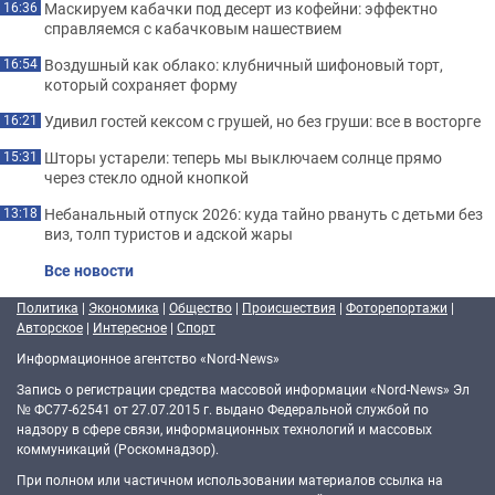
Маскируем кабачки под десерт из кофейни: эффектно
16:36
справляемся с кабачковым нашествием
Воздушный как облако: клубничный шифоновый торт,
16:54
который сохраняет форму
Удивил гостей кексом с грушей, но без груши: все в восторге
16:21
Шторы устарели: теперь мы выключаем солнце прямо
15:31
через стекло одной кнопкой
Небанальный отпуск 2026: куда тайно рвануть с детьми без
13:18
виз, толп туристов и адской жары
Все новости
Политика
|
Экономика
|
Общество
|
Происшествия
|
Фоторепортажи
|
Авторское
|
Интересное
|
Спорт
Информационное агентство «Nord-News»
Запись о регистрации средства массовой информации «Nord-News» Эл
№ ФС77-62541 от 27.07.2015 г. выдано Федеральной службой по
надзору в сфере связи, информационных технологий и массовых
коммуникаций (Роскомнадзор).
При полном или частичном использовании материалов ссылка на