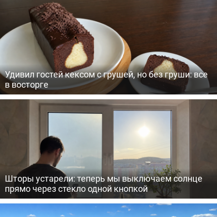
Удивил гостей кексом с грушей, но без груши: все
в восторге
Шторы устарели: теперь мы выключаем солнце
прямо через стекло одной кнопкой