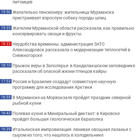
питомцев
Желательно пенсионеру: жительница Мурманска
19:50
пристраивает взрослую собаку породы шпиц
Жителям Мурманской области рассказали, как правильно
19:35
консервировать овощи и фрукты
Неудобства временны: администрация ЗАТО
18:33
Александровск рассказала о модернизации теплосетей в
Снежногорске
Прыжок веры в Заполярье: в Кандалакшском заповеднике
18:10
рассказали об опасной жизни птенцов кайры
Россия и Бразилия создадут совместную научную
17:53
программу для исследования Арктики
В Мурманске на Морвокзале пройдет праздник северной
16:55
рыбной кухни
Полевая кухня и Минеральный диктант: в Кировске
16:43
пройдет большая геологическая барахолка
Итальянская импровизация: ленивая овощная лазанья с
16:39
сыром из того, что нашлось в холодильнике