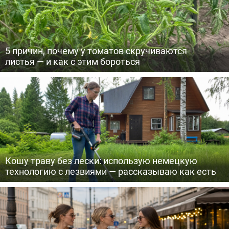
5 причин, почему у томатов скручиваются
листья — и как с этим бороться
Кошу траву без лески: использую немецкую
технологию с лезвиями — рассказываю как есть