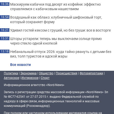
Маскируем кабачки под десерт из кофейни: эффектно
16:36
справляемся с кабачковым нашествием
Воздушный как облако: клубничный шифоновый торт,
16:54
который сохраняет форму
Удивил гостей кексом с грушей, но без груши: все в восторге
16:21
Шторы устарели: теперь мы выключаем солнце прямо
15:31
через стекло одной кнопкой
Небанальный отпуск 2026: куда тайно рвануть с детьми без
13:18
виз, толп туристов и адской жары
Все новости
Политика
|
Экономика
|
Общество
|
Происшествия
|
Фоторепортажи
|
Авторское
|
Интересное
|
Спорт
Информационное агентство «Nord-News»
Запись о регистрации средства массовой информации «Nord-News» Эл
№ ФС77-62541 от 27.07.2015 г. выдано Федеральной службой по
надзору в сфере связи, информационных технологий и массовых
коммуникаций (Роскомнадзор).
При полном или частичном использовании материалов ссылка на