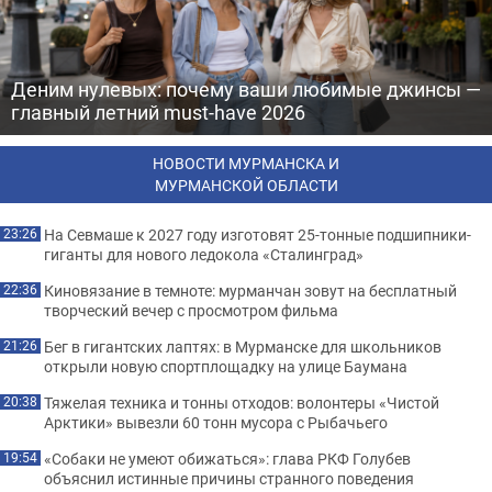
Деним нулевых: почему ваши любимые джинсы —
главный летний must-have 2026
НОВОСТИ МУРМАНСКА И
МУРМАНСКОЙ ОБЛАСТИ
На Севмаше к 2027 году изготовят 25-тонные подшипники-
23:26
гиганты для нового ледокола «Сталинград»
Киновязание в темноте: мурманчан зовут на бесплатный
22:36
творческий вечер с просмотром фильма
Бег в гигантских лаптях: в Мурманске для школьников
21:26
открыли новую спортплощадку на улице Баумана
Тяжелая техника и тонны отходов: волонтеры «Чистой
20:38
Арктики» вывезли 60 тонн мусора с Рыбачьего
«Собаки не умеют обижаться»: глава РКФ Голубев
19:54
объяснил истинные причины странного поведения