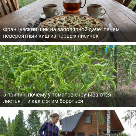
Французский шик на заполярной даче: печем
невероятный киш из первых лисичек
5 причин, почему у томатов скручиваются
листья — и как с этим бороться