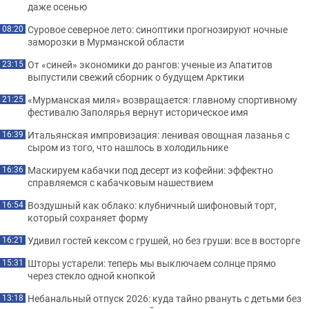
даже осенью
Суровое северное лето: синоптики прогнозируют ночные
08:20
заморозки в Мурманской области
От «синей» экономики до рангов: ученые из Апатитов
23:15
выпустили свежий сборник о будущем Арктики
«Мурманская миля» возвращается: главному спортивному
21:25
фестивалю Заполярья вернут историческое имя
Итальянская импровизация: ленивая овощная лазанья с
16:39
сыром из того, что нашлось в холодильнике
Маскируем кабачки под десерт из кофейни: эффектно
16:36
справляемся с кабачковым нашествием
Воздушный как облако: клубничный шифоновый торт,
16:54
который сохраняет форму
Удивил гостей кексом с грушей, но без груши: все в восторге
16:21
Шторы устарели: теперь мы выключаем солнце прямо
15:31
через стекло одной кнопкой
Небанальный отпуск 2026: куда тайно рвануть с детьми без
13:18