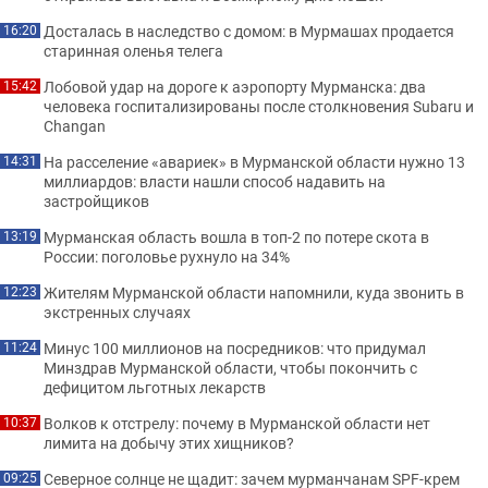
Досталась в наследство с домом: в Мурмашах продается
16:20
старинная оленья телега
Лобовой удар на дороге к аэропорту Мурманска: два
15:42
человека госпитализированы после столкновения Subaru и
Changan
На расселение «авариек» в Мурманской области нужно 13
14:31
миллиардов: власти нашли способ надавить на
застройщиков
Мурманская область вошла в топ-2 по потере скота в
13:19
России: поголовье рухнуло на 34%
Жителям Мурманской области напомнили, куда звонить в
12:23
экстренных случаях
Минус 100 миллионов на посредников: что придумал
11:24
Минздрав Мурманской области, чтобы покончить с
дефицитом льготных лекарств
Волков к отстрелу: почему в Мурманской области нет
10:37
лимита на добычу этих хищников?
Северное солнце не щадит: зачем мурманчанам SPF-крем
09:25