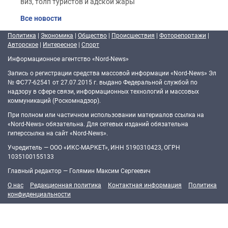
виз, толп туристов и адской жары
Все новости
Политика
|
Экономика
|
Общество
|
Происшествия
|
Фоторепортажи
|
Авторское
|
Интересное
|
Спорт
Информационное агентство «Nord-News»
Запись о регистрации средства массовой информации «Nord-News» Эл
№ ФС77-62541 от 27.07.2015 г. выдано Федеральной службой по
надзору в сфере связи, информационных технологий и массовых
коммуникаций (Роскомнадзор).
При полном или частичном использовании материалов ссылка на
«Nord-News» обязательна. Для сетевых изданий обязательна
гиперссылка на сайт «Nord-News».
Учредитель — ООО «ИКС-МАРКЕТ», ИНН 5190310423, ОГРН
1035100155133
Главный редактор — Голямин Максим Сергеевич
О нас
Редакционная политика
Контактная информация
Политика
конфиденциальности