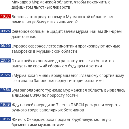
Минздрав Мурманской области, чтобы покончить с
дефицитом льготных лекарств
Волков к отстрелу: почему в Мурманской области нет
10:37
лимита на добычу этих хищников?
Северное солнце не щадит: зачем мурманчанам SPF-крем
09:25
даже осенью
Суровое северное лето: синоптики прогнозируют ночные
08:20
заморозки в Мурманской области
От «синей» экономики до рангов: ученые из Апатитов
23:15
выпустили свежий сборник о будущем Арктики
«Мурманская миля» возвращается: главному спортивному
21:25
фестивалю Заполярья вернут историческое имя
Бум заполярного туризма: Мурманская область вырвалась
19:56
в лидеры СЗФО по приросту гостей
Ждут своей очереди по 7 лет: в ПАБСИ раскрыли секреты
19:49
ручного труда заполярных ботаников
Житель Североморска продает 3-рублевую монету с
19:35
бременскими музыкантами