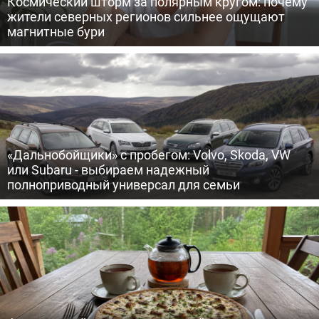
Космический шторм за полярным кругом: почему
жители северных регионов сильнее ощущают
магнитные бури
«Дальнобойщики» с пробегом: Volvo, Skoda, VW
или Subaru - выбираем надежный
полноприводный универсал для семьи