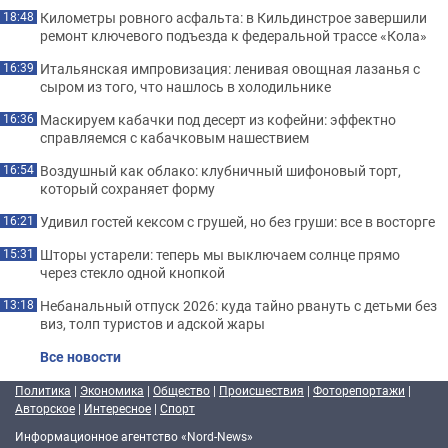
Километры ровного асфальта: в Кильдинстрое завершили
18:48
ремонт ключевого подъезда к федеральной трассе «Кола»
Итальянская импровизация: ленивая овощная лазанья с
16:39
сыром из того, что нашлось в холодильнике
Маскируем кабачки под десерт из кофейни: эффектно
16:36
справляемся с кабачковым нашествием
Воздушный как облако: клубничный шифоновый торт,
16:54
который сохраняет форму
Удивил гостей кексом с грушей, но без груши: все в восторге
16:21
Шторы устарели: теперь мы выключаем солнце прямо
15:31
через стекло одной кнопкой
Небанальный отпуск 2026: куда тайно рвануть с детьми без
13:18
виз, толп туристов и адской жары
Все новости
Политика
|
Экономика
|
Общество
|
Происшествия
|
Фоторепортажи
|
Авторское
|
Интересное
|
Спорт
Информационное агентство «Nord-News»