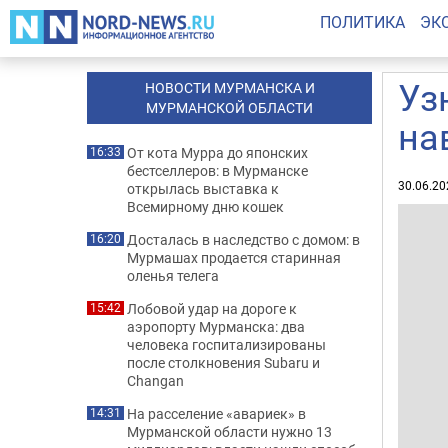
ПОЛИТИКА
ЭК
Уз
НОВОСТИ МУРМАНСКА И
МУРМАНСКОЙ ОБЛАСТИ
на
От кота Мурра до японских
16:33
бестселлеров: в Мурманске
30.06.20
открылась выставка к
Всемирному дню кошек
Досталась в наследство с домом: в
16:20
Мурмашах продается старинная
оленья телега
Лобовой удар на дороге к
15:42
аэропорту Мурманска: два
человека госпитализированы
после столкновения Subaru и
Changan
На расселение «авариек» в
14:31
Мурманской области нужно 13