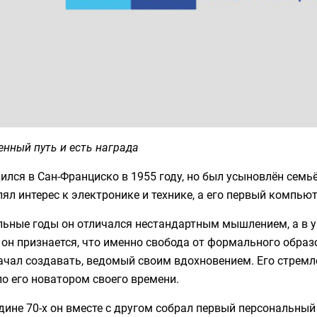
нный путь и есть награда
ился в Сан-Франциско в 1955 году, но был усыновлён семьё
ял интерес к электронике и технике, а его первый компь
ьные годы он отличался нестандартным мышлением, а в ун
он признается, что именно свобода от формального образ
ачал создавать, ведомый своим вдохновением. Его стремл
о его новатором своего времени.
дине 70-х он вместе с другом собрал первый персональны