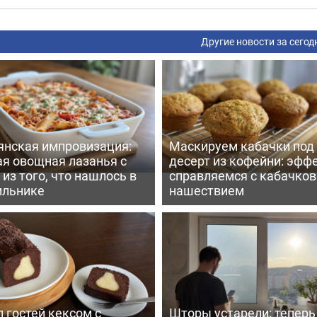
Другие новости за сегод
янская импровизация:
Маскируем кабачки под
ая овощная лазанья с
десерт из кофейни: эфф
из того, что нашлось в
справляемся с кабачко
ильнике
нашествием
 гостей кексом с
Шторы устарели: тепер