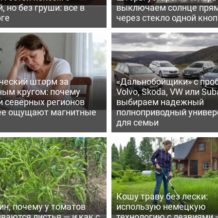
, но без груши: все в
выключаем солнце пря
рге
через стекло одной кно
ческий шторм за
«Дальнобойщики» с про
ным кругом: почему
Volvo, Skoda, VW или Suba
и северных регионов
выбираем надежный
ее ощущают магнитные
полноприводный универ
для семьи
Кошу траву без лески:
ин, почему у томатов
использую немецкую
ваются листья — и как с
технологию с лезвиями 