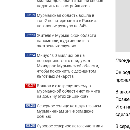
миллиардов: власти нашли способ
надавить на застройщиков
Мурманская область вошла в
13:19
топ-2 по потере скота в России:
поголовье рухнуло на 34%
Жителям Мурманской области
12:23
напомнили, куда звонить в
экстренных случаях
Минус 100 миллионов на
11:24
Пройде
посредников: что придумал
Минздрав Мурманской области,
чтобы покончить с дефицитом
Он род
льготных лекарств
проявл
Волков к отстрелу: почему в
10:37
Мурманской области нет лимита
В школ
на добычу этих хищников?
Позже 
Северное солнце не щадит: зачем
09:25
И он н
мурманчанам SPF-крем даже
сделал
осенью
В сере
Суровое северное лето: синоптики
08:20