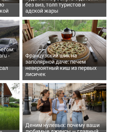
мо
без виз, толп туристов и
пкой
адской жары
бегом:
ru -
Французский шик на
заполярной даче: печем
сал
невероятный киш из первых
лисичек
Деним нулевых: почему ваши
—
любимые джинсы — главный