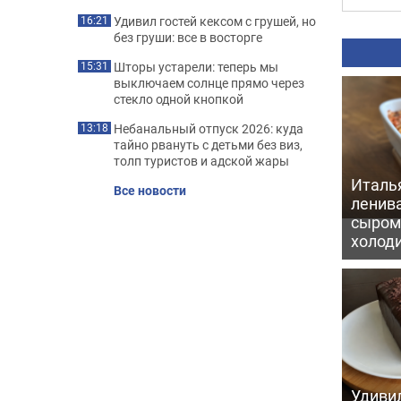
Удивил гостей кексом с грушей, но
16:21
без груши: все в восторге
Шторы устарели: теперь мы
15:31
выключаем солнце прямо через
стекло одной кнопкой
Небанальный отпуск 2026: куда
13:18
тайно рвануть с детьми без виз,
толп туристов и адской жары
Италь
Все новости
ленив
сыром 
холод
Удивил