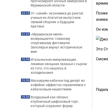
прогнозируют ночные заморозки в
време
Мурманской области
Позже 
От «синей» экономики до рангов:
23:15
ученые из Апатитов выпустили
анима
свежий сборник о будущем
Арктики
Он изм
«Мурманская миля»
21:25
возвращается: главному
спортивному фестивалю
Заполярья вернут историческое
Это С
имя
Сможет
Итальянская импровизация:
16:39
ленивая овощная лазанья с сыром
из того, что нашлось в
холодильнике
Маскируем кабачки под десерт из
16:36
кофейни: эффектно справляемся с
кабачковым нашествием
Подели
Воздушный как облако:
16:54
клубничный шифоновый торт,
который сохраняет форму