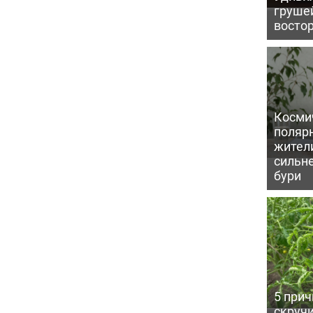
грушей
восто
Косми
поляр
жител
сильн
бури
5 прич
скручи