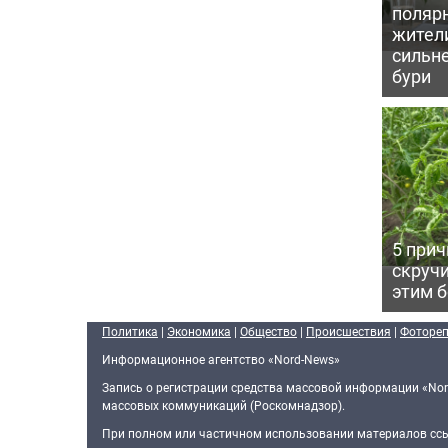
поляр
жител
сильн
бури
5 прич
скручи
этим 
Политика
|
Экономика
|
Общество
|
Происшествия
|
Фоторе
Информационное агентство «Nord-News»
Запись о регистрации средства массовой информации «Nor
массовых коммуникаций (Роскомнадзор).
При полном или частичном использовании материалов ссыл