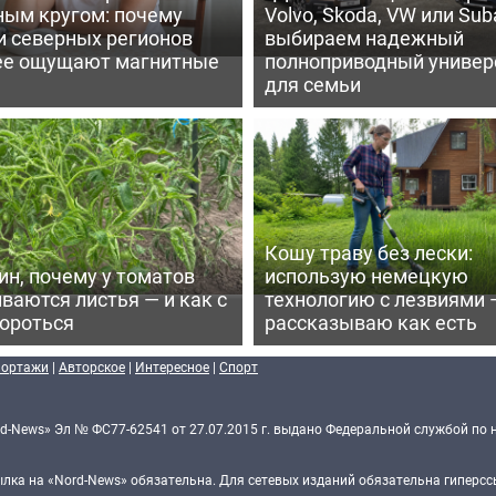
ным кругом: почему
Volvo, Skoda, VW или Suba
и северных регионов
выбираем надежный
ее ощущают магнитные
полноприводный универ
для семьи
Кошу траву без лески:
ин, почему у томатов
использую немецкую
ваются листья — и как с
технологию с лезвиями 
бороться
рассказываю как есть
портажи
|
Авторское
|
Интересное
|
Спорт
d-News» Эл № ФС77-62541 от 27.07.2015 г. выдано Федеральной службой по 
ка на «Nord-News» обязательна. Для сетевых изданий обязательна гиперссы