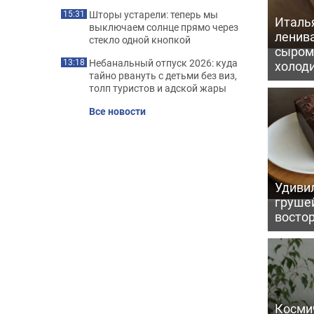
Шторы устарели: теперь мы
15:31
Италь
выключаем солнце прямо через
ленив
стекло одной кнопкой
сыром 
Небанальный отпуск 2026: куда
13:18
холод
тайно рвануть с детьми без виз,
толп туристов и адской жары
Все новости
Удивил
грушей
восто
Косми