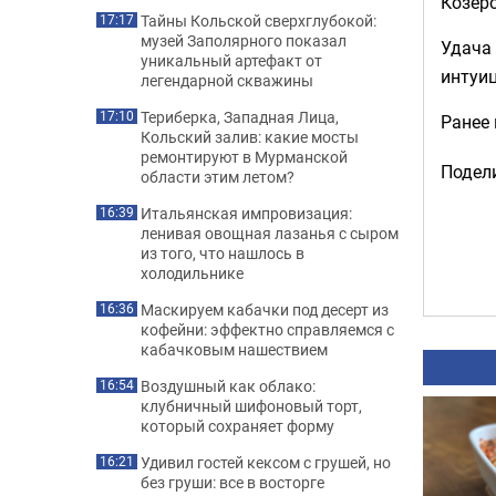
Козер
Тайны Кольской сверхглубокой:
17:17
музей Заполярного показал
Удача 
уникальный артефакт от
интуиц
легендарной скважины
Териберка, Западная Лица,
17:10
Ранее
Кольский залив: какие мосты
ремонтируют в Мурманской
Подели
области этим летом?
Итальянская импровизация:
16:39
ленивая овощная лазанья с сыром
из того, что нашлось в
холодильнике
Маскируем кабачки под десерт из
16:36
кофейни: эффектно справляемся с
кабачковым нашествием
Воздушный как облако:
16:54
клубничный шифоновый торт,
который сохраняет форму
Удивил гостей кексом с грушей, но
16:21
без груши: все в восторге