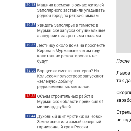
Машина времени в окнах: жителей
20:13
Заполярного заставили угадывать
родной город по ретро-снимкам
Увидеть Заполярье в темноте: в
19:35
Мурманске запускают уникальные
экскурсии с закрытыми глазами
Лестницу около дома на проспекте
19:35
Кирова в Мурманске в этом году
капитально ремонтировать не
После 
будут
Борщевик вместо шахтеров? На
18:56
Львов 
Кольском полуострове запускают
так да
«зеленую» добычу
редкоземельных металлов
Скорп
Объем строительных работ в
18:33
зарабо
Мурманской области превысил 61
миллиард рублей
Стрель
Духовный щит Арктики: на Новой
17:44
выгодн
Земле освятили самый северный
гарнизонный храм России