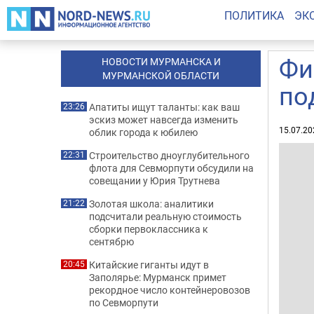
ПОЛИТИКА
ЭК
Фи
НОВОСТИ МУРМАНСКА И
МУРМАНСКОЙ ОБЛАСТИ
по
Апатиты ищут таланты: как ваш
23:26
эскиз может навсегда изменить
15.07.20
облик города к юбилею
Строительство дноуглубительного
22:31
флота для Севморпути обсудили на
совещании у Юрия Трутнева
Золотая школа: аналитики
21:22
подсчитали реальную стоимость
сборки первоклассника к
сентябрю
Китайские гиганты идут в
20:45
Заполярье: Мурманск примет
рекордное число контейнеровозов
по Севморпути