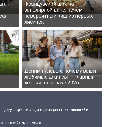
ru -
Французский шик на
заполярной даче: печем
сал
невероятный киш из первых
лисичек
Деним нулевых: почему ваши
—
любимые джинсы — главный
летний must-have 2026
надзору в сфере связи, информационных технологий и
лка на сайт «Nord-News».