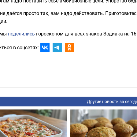
огам надо поставить сеье амбициозные цели. Упорство бу
не даётся просто так, вам надо действовать. Приготовьте
ии.
 мы
поделились
гороскопом для всех знаков Зодиака на 16
ться в соцсетях:
Другие новости за сегод