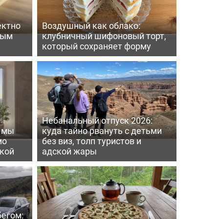
ектно
Воздушный как облако:
вым
клубничный шифоновый торт,
который сохраняет форму
Небанальный отпуск 2026:
ь мы
куда тайно рвануть с детьми
мо
без виз, толп туристов и
пкой
адской жары
бегом: