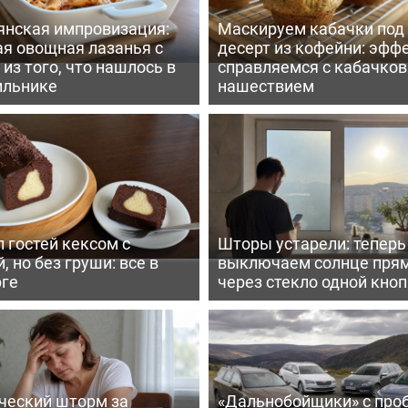
янская импровизация:
Маскируем кабачки под
ая овощная лазанья с
десерт из кофейни: эфф
из того, что нашлось в
справляемся с кабачко
ильнике
нашествием
 гостей кексом с
Шторы устарели: тепер
, но без груши: все в
выключаем солнце пря
рге
через стекло одной кно
ческий шторм за
«Дальнобойщики» с про