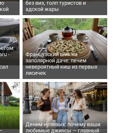
мо
без виз, толп туристов и
пкой
адской жары
бегом:
ru -
Французский шик на
заполярной даче: печем
сал
невероятный киш из первых
лисичек
Деним нулевых: почему ваши
—
любимые джинсы — главный