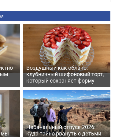
ня
ектно
Воздушный как облако:
вым
клубничный шифоновый торт,
который сохраняет форму
Небанальный отпуск 2026:
ь мы
куда тайно рвануть с детьми