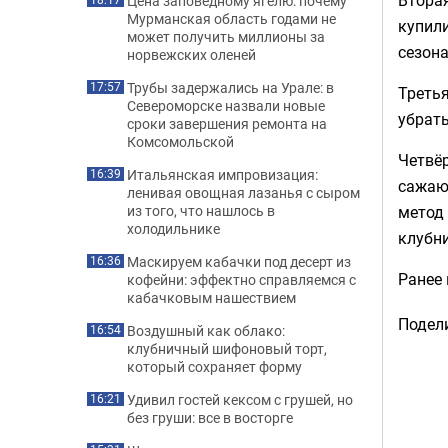
Цена заповедному ягелю: почему
Мурманская область годами не
купили
может получить миллионы за
сезона
норвежских оленей
Трубы задержались на Урале: в
17:57
Третья
Североморске назвали новые
убрать
сроки завершения ремонта на
Комсомольской
Четвёр
Итальянская импровизация:
16:39
сажают
ленивая овощная лазанья с сыром
метод
из того, что нашлось в
холодильнике
клубни
Маскируем кабачки под десерт из
16:36
Ранее
кофейни: эффектно справляемся с
кабачковым нашествием
Подели
Воздушный как облако:
16:54
клубничный шифоновый торт,
который сохраняет форму
Удивил гостей кексом с грушей, но
16:21
без груши: все в восторге