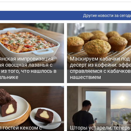
Другие новости за сегод
янская импровизация:
Маскируем кабачки под
ая овощная лазанья с
десерт из кофейни: эфф
из того, что нашлось в
справляемся с кабачко
ильнике
нашествием
 гостей кексом с
Шторы устарели: тепер