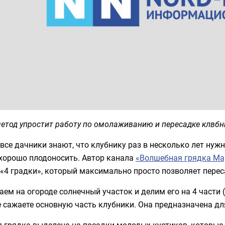
етод упростит работу по омолаживанию и пересадке клвбн
все дачники знают, что клубнику раз в несколько лет нужн
 хорошо плодоносить. Автор канала
«Волшебная грядка М
«4 градки», который максимально просто позволяет перес
ем на огороде солнечный участок и делим его на 4 части 
 сажаете основную часть клубники. Она предназначена для 
 грядка выделена на посадки молодых кустиков, которые 