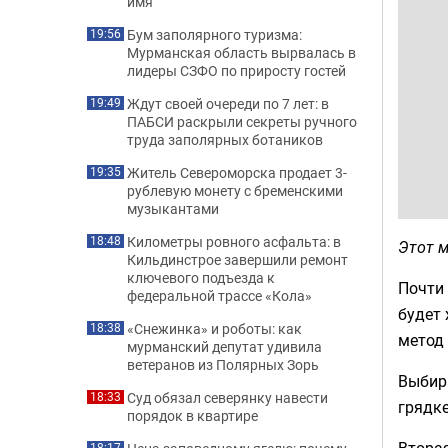
имя
Бум заполярного туризма:
19:56
Мурманская область вырвалась в
лидеры СЗФО по приросту гостей
Ждут своей очереди по 7 лет: в
19:49
ПАБСИ раскрыли секреты ручного
труда заполярных ботаников
Житель Североморска продает 3-
19:35
рублевую монету с бременскими
музыкантами
Километры ровного асфальта: в
18:48
Этот м
Кильдинстрое завершили ремонт
ключевого подъезда к
Почти 
федеральной трассе «Кола»
будет
«Снежинка» и роботы: как
18:38
метод 
мурманский депутат удивила
ветеранов из Полярных Зорь
Выбира
Суд обязал северянку навести
18:33
грядке
порядок в квартире
Вторая
18:17