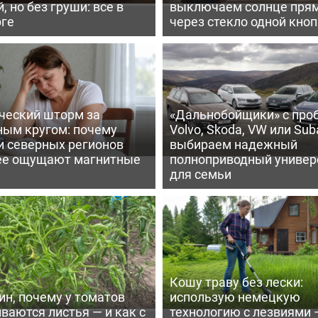
, но без груши: все в
выключаем солнце пря
рге
через стекло одной кно
ческий шторм за
«Дальнобойщики» с про
ным кругом: почему
Volvo, Skoda, VW или Suba
и северных регионов
выбираем надежный
ее ощущают магнитные
полноприводный универ
для семьи
Кошу траву без лески:
ин, почему у томатов
использую немецкую
ваются листья — и как с
технологию с лезвиями 