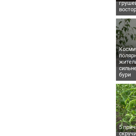
грушей
восто
Косми
поляр
жител
сильн
бури
5 прич
скручи