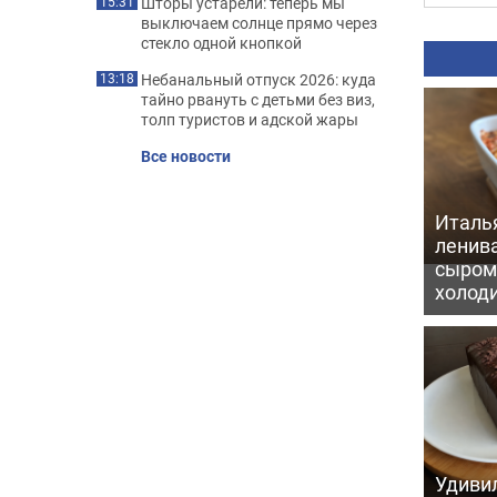
Шторы устарели: теперь мы
15:31
выключаем солнце прямо через
стекло одной кнопкой
Небанальный отпуск 2026: куда
13:18
тайно рвануть с детьми без виз,
толп туристов и адской жары
Все новости
Италь
ленив
сыром 
холод
Удивил