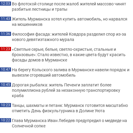
Во флотской столице после жалоб жителей массово чинят
12:03
разбитые лестницы и трапы
Житель Мурманска хотел купить автомобиль, но нарвался
11:43
на мошенников
Философия фасада: жителей Ковдора разделил спор из-за
11:36
нового девятиэтажного мурала
«Светлые серые, белые, светло-охристые, стальные и
11:23
бронзовые»: Стало известно, в какие цвета будут красить
фасады домов в Мурманске
На берегу Кольского залива в Мурманске навели порядок и
10:47
вывезли сгоревший автомобиль
Дорогая рыбалка: житель Печенги заплатит более
10:45
полумиллиона рублей за незаконную транспортировку
краба
Танцы, шахматы и петанк: Мурманск готовится масштабно
10:23
отметить День физкультурника в Долине Уюта
Глава Мурманска Иван Лебедев предупредил о медведе на
10:22
Солнечной сопке