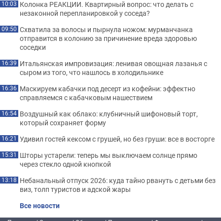
Колонка РЕАКЦИИ. Квартирный вопрос: что делать с
10:03
незаконной перепланировкой у соседа?
Схватила за волосы и пырнула ножом: мурманчанка
09:50
отправится в колонию за причинение вреда здоровью
соседки
Итальянская импровизация: ленивая овощная лазанья с
16:39
сыром из того, что нашлось в холодильнике
Маскируем кабачки под десерт из кофейни: эффектно
16:36
справляемся с кабачковым нашествием
Воздушный как облако: клубничный шифоновый торт,
16:54
который сохраняет форму
Удивил гостей кексом с грушей, но без груши: все в восторге
16:21
Шторы устарели: теперь мы выключаем солнце прямо
15:31
через стекло одной кнопкой
Небанальный отпуск 2026: куда тайно рвануть с детьми без
13:18
виз, толп туристов и адской жары
Все новости