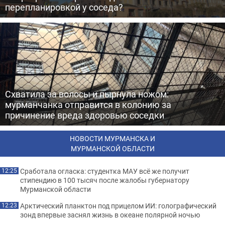
перепланировкой у соседа?
Схватила за волосы и пырнула ножом:
мурманчанка отправится в колонию за
причинение вреда здоровью соседки
НОВОСТИ МУРМАНСКА И
МУРМАНСКОЙ ОБЛАСТИ
Сработала огласка: студентка МАУ всё же получит
12:25
стипендию в 100 тысяч после жалобы губернатору
Мурманской области
Арктический планктон под прицелом ИИ: голографический
12:23
зонд впервые заснял жизнь в океане полярной ночью