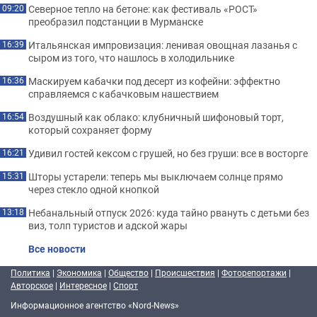
Северное тепло на бетоне: как фестиваль «РОСТ»
09:20
преобразил подстанции в Мурманске
Итальянская импровизация: ленивая овощная лазанья с
16:39
сыром из того, что нашлось в холодильнике
Маскируем кабачки под десерт из кофейни: эффектно
16:36
справляемся с кабачковым нашествием
Воздушный как облако: клубничный шифоновый торт,
16:54
который сохраняет форму
Удивил гостей кексом с грушей, но без груши: все в восторге
16:21
Шторы устарели: теперь мы выключаем солнце прямо
15:31
через стекло одной кнопкой
Небанальный отпуск 2026: куда тайно рвануть с детьми без
13:18
виз, толп туристов и адской жары
Все новости
Политика
|
Экономика
|
Общество
|
Происшествия
|
Фоторепортажи
|
Авторское
|
Интересное
|
Спорт
Информационное агентство «Nord-News»