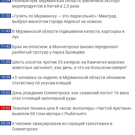
Рыбный бум: Мурманская область увеличила экспорт
12:04
морепродуктов в Китай в 2,5 раза
«Гулять по Мурманску — это ледокольно!»: Минград
11:53
выбрал маскотом города ледокол на ножках
В Мурманской области подешевели капуста, картошка и
11:43
лук
Брак не оплатили: в Мончегорске заново переделают
11:42
разбитый тротуар у парка Бровцева
Шесть косаток против 33 катеров: на Камчатке морских
11:05
животных загоняют, как дичь, а что на Кольском севере?
+3 человека за неделю: в Мурманской области обновили
10:30
статистику по укусам клещей
День рождения Оленегорска: как саамский погост 16 века
10:22
стал столицей заполярной руды
Тяжелая техника шла 8 часов: волонтеры «Чистой Арктики»
10:03
вывезли 60 тонн мусора с Рыбачьего
6 человек эвакуировали из горящей трехэтажки в
09:28
Оленегорске