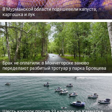
В Мурманской области подешевели капуста,
картошка и лук
Брак не оплатили: в Мончегорске заново
переделают разбитый тротуар у парка Бровцева
Шесть косаток против 33 катеров: на Камчатке