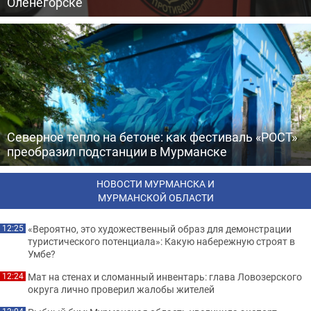
Оленегорске
Северное тепло на бетоне: как фестиваль «РОСТ»
преобразил подстанции в Мурманске
НОВОСТИ МУРМАНСКА И
МУРМАНСКОЙ ОБЛАСТИ
«Вероятно, это художественный образ для демонстрации
12:25
туристического потенциала»: Какую набережную строят в
Умбе?
Мат на стенах и сломанный инвентарь: глава Ловозерского
12:24
округа лично проверил жалобы жителей