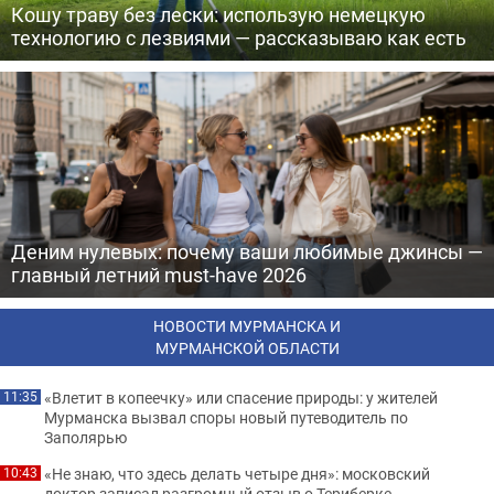
Кошу траву без лески: использую немецкую
технологию с лезвиями — рассказываю как есть
Деним нулевых: почему ваши любимые джинсы —
главный летний must-have 2026
НОВОСТИ МУРМАНСКА И
МУРМАНСКОЙ ОБЛАСТИ
«Влетит в копеечку» или спасение природы: у жителей
11:35
Мурманска вызвал споры новый путеводитель по
Заполярью
«Не знаю, что здесь делать четыре дня»: московский
10:43
доктор записал разгромный отзыв о Териберке