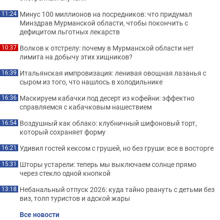
Минус 100 миллионов на посредников: что придумал
11:24
Минздрав Мурманской области, чтобы покончить с
дефицитом льготных лекарств
Волков к отстрелу: почему в Мурманской области нет
10:37
лимита на добычу этих хищников?
Итальянская импровизация: ленивая овощная лазанья с
16:39
сыром из того, что нашлось в холодильнике
Маскируем кабачки под десерт из кофейни: эффектно
16:36
справляемся с кабачковым нашествием
Воздушный как облако: клубничный шифоновый торт,
16:54
который сохраняет форму
Удивил гостей кексом с грушей, но без груши: все в восторге
16:21
Шторы устарели: теперь мы выключаем солнце прямо
15:31
через стекло одной кнопкой
Небанальный отпуск 2026: куда тайно рвануть с детьми без
13:18
виз, толп туристов и адской жары
Все новости