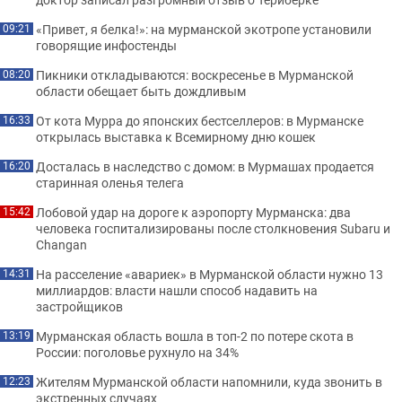
«Привет, я белка!»: на мурманской экотропе установили
09:21
говорящие инфостенды
Пикники откладываются: воскресенье в Мурманской
08:20
области обещает быть дождливым
От кота Мурра до японских бестселлеров: в Мурманске
16:33
открылась выставка к Всемирному дню кошек
Досталась в наследство с домом: в Мурмашах продается
16:20
старинная оленья телега
Лобовой удар на дороге к аэропорту Мурманска: два
15:42
человека госпитализированы после столкновения Subaru и
Changan
На расселение «авариек» в Мурманской области нужно 13
14:31
миллиардов: власти нашли способ надавить на
застройщиков
Мурманская область вошла в топ-2 по потере скота в
13:19
России: поголовье рухнуло на 34%
Жителям Мурманской области напомнили, куда звонить в
12:23
экстренных случаях