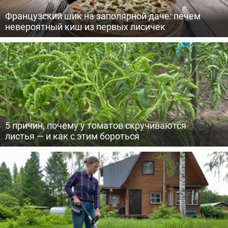
Французский шик на заполярной даче: печем
невероятный киш из первых лисичек
5 причин, почему у томатов скручиваются
листья — и как с этим бороться