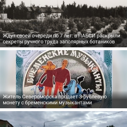
Ждут своей очереди по 7 лет: в ПАБСИ раскрыли
секреты ручного труда заполярных ботаников
Житель Североморска продает 3-рублевую
монету с бременскими музыкантами