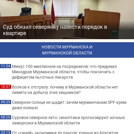
Суд обязал северянку навести порядок в
квартире
НОВОСТИ МУРМАНСКА И
МУРМАНСКОЙ ОБЛАСТИ
Минус 100 миллионов на посредников: что придумал
11:24
Минздрав Мурманской области, чтобы покончить с
дефицитом льготных лекарств
Волков к отстрелу: почему в Мурманской области нет
10:37
лимита на добычу этих хищников?
Северное солнце не щадит: зачем мурманчанам SPF-крем
09:25
даже осенью
Суровое северное лето: синоптики прогнозируют ночные
08:20
заморозки в Мурманской области
От «синей» экономики до рангов: ученые из Апатитов
23:15