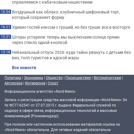
справляемся с кабачковым нашествием
Воздушный как облако: клубничный шифоновый торт,
16:54
который сохраняет форму
Удивил гостей кексом с грушей, но без груши: все в восторге
16:21
Шторы устарели: теперь мы выключаем солнце прямо
15:31
через стекло одной кнопкой
Небанальный отпуск 2026: куда тайно рвануть с детьми без
13:18
виз, толп туристов и адской жары
Все новости
Политика
|
Экономика
|
Общество
|
Происшествия
|
Фоторепортажи
|
Авторское
|
Интересное
|
Спорт
Информационное агентство «Nord-News»
Запись о регистрации средства массовой информации «Nord-News» Эл
№ ФС77-62541 от 27.07.2015 г. выдано Федеральной службой по
надзору в сфере связи, информационных технологий и массовых
коммуникаций (Роскомнадзор).
При полном или частичном использовании материалов ссылка на
«Nord-News» обязательна. Для сетевых изданий обязательна