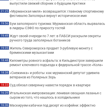
выпустили свежий сборник о будущем Арктики
«Мурманская миля» возвращается: главному спортивному
21:25
фестивалю Заполярья вернут историческое имя
Бум заполярного туризма: Мурманская область вырвалась
19:56
в лидеры СЗФО по приросту гостей
Ждут своей очереди по 7 лет: в ПАБСИ раскрыли секреты
19:49
ручного труда заполярных ботаников
Житель Североморска продает 3-рублевую монету с
19:35
бременскими музыкантами
Километры ровного асфальта: в Кильдинстрое завершили
18:48
ремонт ключевого подъезда к федеральной трассе «Кола»
«Снежинка» и роботы: как мурманский депутат удивила
18:38
ветеранов из Полярных Зорь
Суд обязал северянку навести порядок в квартире
18:33
Итальянская импровизация: ленивая овощная лазанья с
16:39
сыром из того, что нашлось в холодильнике
Маскируем кабачки под десерт из кофейни: эффектно
16:36