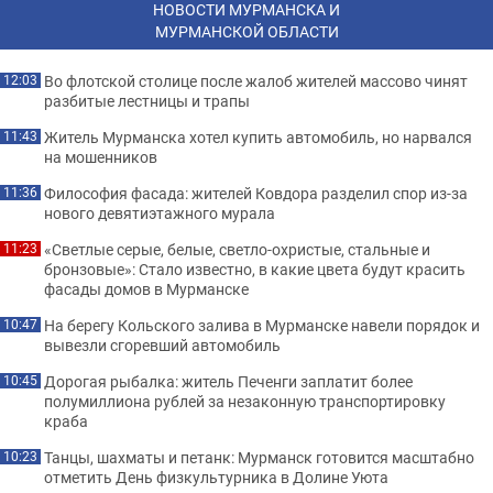
НОВОСТИ МУРМАНСКА И
МУРМАНСКОЙ ОБЛАСТИ
Во флотской столице после жалоб жителей массово чинят
12:03
разбитые лестницы и трапы
Житель Мурманска хотел купить автомобиль, но нарвался
11:43
на мошенников
Философия фасада: жителей Ковдора разделил спор из-за
11:36
нового девятиэтажного мурала
«Светлые серые, белые, светло-охристые, стальные и
11:23
бронзовые»: Стало известно, в какие цвета будут красить
фасады домов в Мурманске
На берегу Кольского залива в Мурманске навели порядок и
10:47
вывезли сгоревший автомобиль
Дорогая рыбалка: житель Печенги заплатит более
10:45
полумиллиона рублей за незаконную транспортировку
краба
Танцы, шахматы и петанк: Мурманск готовится масштабно
10:23
отметить День физкультурника в Долине Уюта