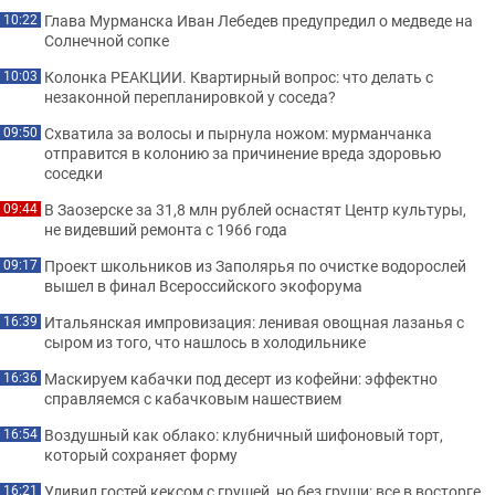
Глава Мурманска Иван Лебедев предупредил о медведе на
10:22
Солнечной сопке
Колонка РЕАКЦИИ. Квартирный вопрос: что делать с
10:03
незаконной перепланировкой у соседа?
Схватила за волосы и пырнула ножом: мурманчанка
09:50
отправится в колонию за причинение вреда здоровью
соседки
В Заозерске за 31,8 млн рублей оснастят Центр культуры,
09:44
не видевший ремонта с 1966 года
Проект школьников из Заполярья по очистке водорослей
09:17
вышел в финал Всероссийского экофорума
Итальянская импровизация: ленивая овощная лазанья с
16:39
сыром из того, что нашлось в холодильнике
Маскируем кабачки под десерт из кофейни: эффектно
16:36
справляемся с кабачковым нашествием
Воздушный как облако: клубничный шифоновый торт,
16:54
который сохраняет форму
Удивил гостей кексом с грушей, но без груши: все в восторге
16:21