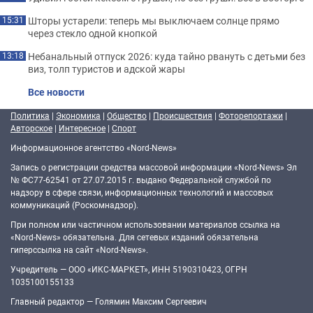
Шторы устарели: теперь мы выключаем солнце прямо
15:31
через стекло одной кнопкой
Небанальный отпуск 2026: куда тайно рвануть с детьми без
13:18
виз, толп туристов и адской жары
Все новости
Политика
|
Экономика
|
Общество
|
Происшествия
|
Фоторепортажи
|
Авторское
|
Интересное
|
Спорт
Информационное агентство «Nord-News»
Запись о регистрации средства массовой информации «Nord-News» Эл
№ ФС77-62541 от 27.07.2015 г. выдано Федеральной службой по
надзору в сфере связи, информационных технологий и массовых
коммуникаций (Роскомнадзор).
При полном или частичном использовании материалов ссылка на
«Nord-News» обязательна. Для сетевых изданий обязательна
гиперссылка на сайт «Nord-News».
Учредитель — ООО «ИКС-МАРКЕТ», ИНН 5190310423, ОГРН
1035100155133
Главный редактор — Голямин Максим Сергеевич