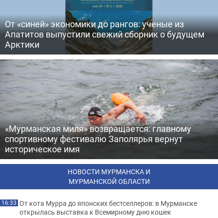
От «синей» экономики до рангов: ученые из
Апатитов выпустили свежий сборник о будущем
Арктики
«Мурманская миля» возвращается: главному
спортивному фестивалю Заполярья вернут
историческое имя
НОВОСТИ МУРМАНСКА И
МУРМАНСКОЙ ОБЛАСТИ
От кота Мурра до японских бестселлеров: в Мурманске
16:33
открылась выставка к Всемирному дню кошек