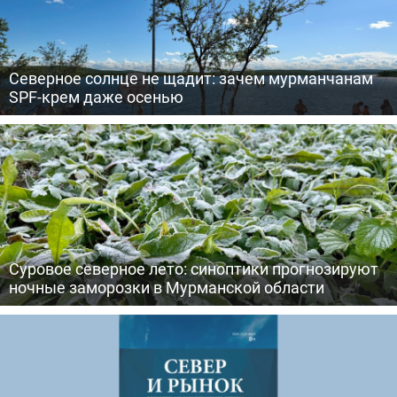
Северное солнце не щадит: зачем мурманчанам
SPF-крем даже осенью
Суровое северное лето: синоптики прогнозируют
ночные заморозки в Мурманской области