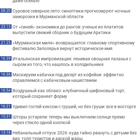
даже осенью
Суровое северное лето: синоптики прогнозируют ночные
08:20
заморозки в Мурманской области
От «синей» экономики до рангов: ученые из Апатитов
23:15
выпустили свежий сборник о будущем Арктики
«Мурманская миля» возвращается: главному спортивному
21:25
фестивалю Заполярья вернут историческое имя
Итальянская импровизация: ленивая овощная лазанья с
16:39
сыром из того, что нашлось в холодильнике
Маскируем кабачки под десерт из кофейни: эффектно
16:36
справляемся с кабачковым нашествием
Воздушный как облако: клубничный шифоновый торт,
16:54
который сохраняет форму
Удивил гостей кексом с грушей, но без груши: все в восторге
16:21
Шторы устарели: теперь мы выключаем солнце прямо
15:31
через стекло одной кнопкой
Небанальный отпуск 2026: куда тайно рвануть с детьми без
13:18
виз, толп туристов и адской жары