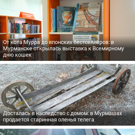
От кота Мурра до японских бестселлеров: в
Мурманске открылась выставка к Всемирному
дню кошек
Досталась в наследство с домом: в Мурмашах
продается старинная оленья телега