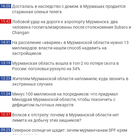
Досталась в наследство с домом: в Мурмашах продается
16:20
старинная оленья телега
Лобовой удар на дороге к аэропорту Мурманска: два
15:42
человека госпитализированы после столкновения Subaru и
Changan
На расселение «авариек» в Мурманской области нужно 13
14:31
миллиардов: власти нашли способ надавить на
застройщиков
Мурманская область вошла в топ-2 по потере скота в
13:19
России: поголовье рухнуло на 34%
Жителям Мурманской области напомнили, куда звонить в
12:23
экстренных случаях
Минус 100 миллионов на посредников: что придумал
11:24
Минздрав Мурманской области, чтобы покончить с
дефицитом льготных лекарств
Волков к отстрелу: почему в Мурманской области нет
10:37
лимита на добычу этих хищников?
Северное солнце не щадит: зачем мурманчанам SPF-крем
09:25