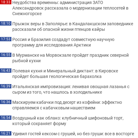
Неудобства временны: администрация ЗАТО
18:33
Александровск рассказала о модернизации теплосетей в
Снежногорске
Прыжок веры в Заполярье: в Кандалакшском заповеднике
18:10
рассказали об опасной жизни птенцов кайры
Россия и Бразилия создадут совместную научную
17:53
программу для исследования Арктики
В Мурманске на Морвокзале пройдет праздник северной
16:55
рыбной кухни
Полевая кухня и Минеральный диктант: в Кировске
16:43
пройдет большая геологическая барахолка
Итальянская импровизация: ленивая овощная лазанья с
16:39
сыром из того, что нашлось в холодильнике
Маскируем кабачки под десерт из кофейни: эффектно
16:36
справляемся с кабачковым нашествием
Воздушный как облако: клубничный шифоновый торт,
16:54
который сохраняет форму
Удивил гостей кексом с грушей, но без груши: все в восторге
16:21