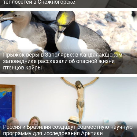
теплосетей в Снежногорске
Прыжок веры в Заполярье: в Кандалакшском
заповеднике рассказали об опасной жизни
птенцов кайры
Россия и Бразилия создадут совместную научную
программу для исследования Арктики