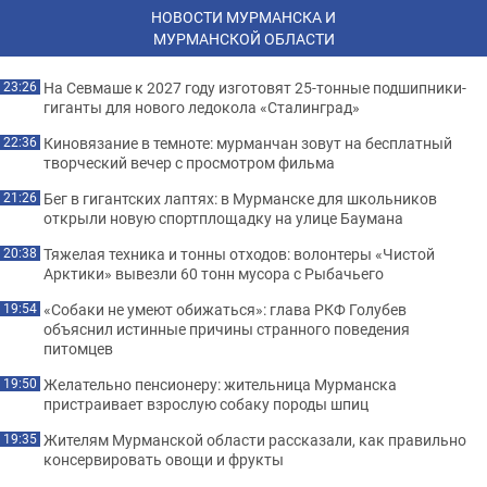
НОВОСТИ МУРМАНСКА И
МУРМАНСКОЙ ОБЛАСТИ
На Севмаше к 2027 году изготовят 25-тонные подшипники-
23:26
гиганты для нового ледокола «Сталинград»
Киновязание в темноте: мурманчан зовут на бесплатный
22:36
творческий вечер с просмотром фильма
Бег в гигантских лаптях: в Мурманске для школьников
21:26
открыли новую спортплощадку на улице Баумана
Тяжелая техника и тонны отходов: волонтеры «Чистой
20:38
Арктики» вывезли 60 тонн мусора с Рыбачьего
«Собаки не умеют обижаться»: глава РКФ Голубев
19:54
объяснил истинные причины странного поведения
питомцев
Желательно пенсионеру: жительница Мурманска
19:50
пристраивает взрослую собаку породы шпиц
Жителям Мурманской области рассказали, как правильно
19:35
консервировать овощи и фрукты