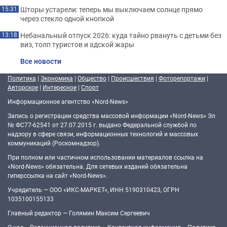
Шторы устарели: теперь мы выключаем солнце прямо
15:31
через стекло одной кнопкой
Небанальный отпуск 2026: куда тайно рвануть с детьми без
13:18
виз, толп туристов и адской жары
Все новости
Политика
|
Экономика
|
Общество
|
Происшествия
|
Фоторепортажи
|
Авторское
|
Интересное
|
Спорт
Информационное агентство «Nord-News»
Запись о регистрации средства массовой информации «Nord-News» Эл
№ ФС77-62541 от 27.07.2015 г. выдано Федеральной службой по
надзору в сфере связи, информационных технологий и массовых
коммуникаций (Роскомнадзор).
При полном или частичном использовании материалов ссылка на
«Nord-News» обязательна. Для сетевых изданий обязательна
гиперссылка на сайт «Nord-News».
Учредитель — ООО «ИКС-МАРКЕТ», ИНН 5190310423, ОГРН
1035100155133
Главный редактор — Голямин Максим Сергеевич