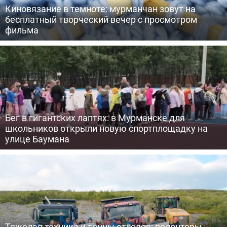
Киновязание в темноте: мурманчан зовут на
бесплатный творческий вечер с просмотром
фильма
Бег в гигантских лаптях: в Мурманске для
школьников открыли новую спортплощадку на
улице Баумана
Тяжелая техника и тонны отходов: волонтеры