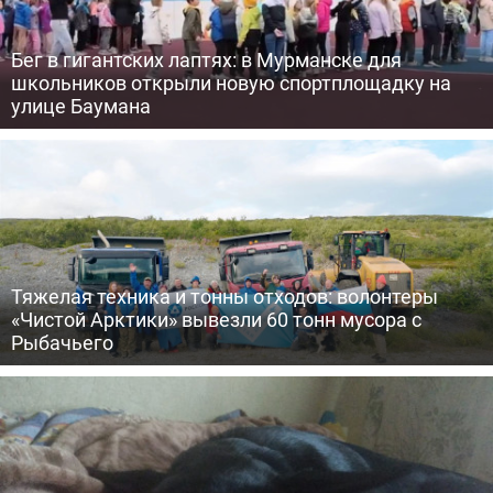
Бег в гигантских лаптях: в Мурманске для
школьников открыли новую спортплощадку на
улице Баумана
Тяжелая техника и тонны отходов: волонтеры
«Чистой Арктики» вывезли 60 тонн мусора с
Рыбачьего