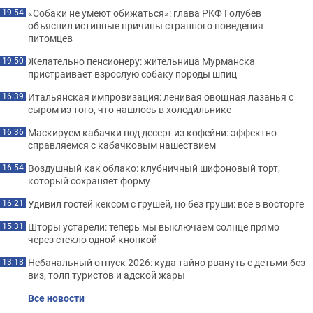
«Собаки не умеют обижаться»: глава РКФ Голубев
19:54
объяснил истинные причины странного поведения
питомцев
Желательно пенсионеру: жительница Мурманска
19:50
пристраивает взрослую собаку породы шпиц
Итальянская импровизация: ленивая овощная лазанья с
16:39
сыром из того, что нашлось в холодильнике
Маскируем кабачки под десерт из кофейни: эффектно
16:36
справляемся с кабачковым нашествием
Воздушный как облако: клубничный шифоновый торт,
16:54
который сохраняет форму
Удивил гостей кексом с грушей, но без груши: все в восторге
16:21
Шторы устарели: теперь мы выключаем солнце прямо
15:31
через стекло одной кнопкой
Небанальный отпуск 2026: куда тайно рвануть с детьми без
13:18
виз, толп туристов и адской жары
Все новости