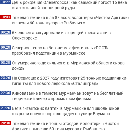
День рождения Оленегорска: как саамский погост 16 века
10:22
стал столицей заполярной руды
Тяжелая техника шла 8 часов: волонтеры «Чистой Арктики»
10:03
вывезли 60 тонн мусора с Рыбачьего
6 человек эвакуировали из горящей трехэтажки в
09:28
Оленегорске
Северное тепло на бетоне: как фестиваль «РОСТ»
09:20
преобразил подстанции в Мурманске
От умеренного до сильного: в Мурманской области снова
08:20
дождь
На Севмаше к 2027 году изготовят 25-тонные подшипники-
23:26
гиганты для нового ледокола «Сталинград»
Киновязание в темноте: мурманчан зовут на бесплатный
22:36
творческий вечер с просмотром фильма
Бег в гигантских лаптях: в Мурманске для школьников
21:26
открыли новую спортплощадку на улице Баумана
Тяжелая техника и тонны отходов: волонтеры «Чистой
20:38
Арктики» вывезли 60 тонн мусора с Рыбачьего