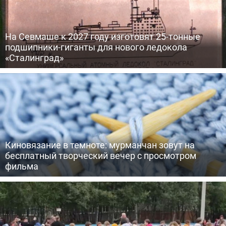
На Севмаше к 2027 году изготовят 25-тонные
подшипники-гиганты для нового ледокола
«Сталинград»
Киновязание в темноте: мурманчан зовут на
бесплатный творческий вечер с просмотром
фильма