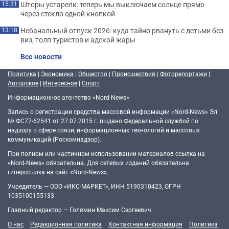
Шторы устарели: теперь мы выключаем солнце прямо
15:31
через стекло одной кнопкой
Небанальный отпуск 2026: куда тайно рвануть с детьми без
13:18
виз, толп туристов и адской жары
Все новости
Политика
|
Экономика
|
Общество
|
Происшествия
|
Фоторепортажи
|
Авторское
|
Интересное
|
Спорт
Информационное агентство «Nord-News»
Запись о регистрации средства массовой информации «Nord-News» Эл
№ ФС77-62541 от 27.07.2015 г. выдано Федеральной службой по
надзору в сфере связи, информационных технологий и массовых
коммуникаций (Роскомнадзор).
При полном или частичном использовании материалов ссылка на
«Nord-News» обязательна. Для сетевых изданий обязательна
гиперссылка на сайт «Nord-News».
Учредитель — ООО «ИКС-МАРКЕТ», ИНН 5190310423, ОГРН
1035100155133
Главный редактор — Голямин Максим Сергеевич
О нас
Редакционная политика
Контактная информация
Политика