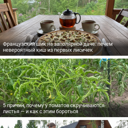
Французский шик на заполярной даче: печем
невероятный киш из первых лисичек
5 причин, почему у томатов скручиваются
листья — и как с этим бороться