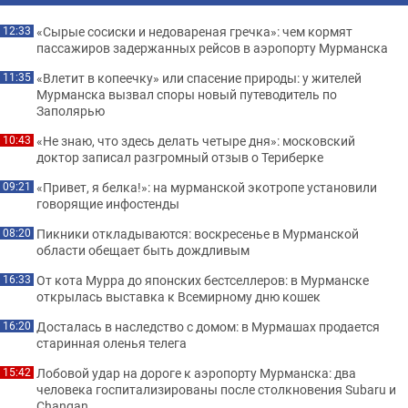
«Сырые сосиски и недовареная гречка»: чем кормят
12:33
пассажиров задержанных рейсов в аэропорту Мурманска
«Влетит в копеечку» или спасение природы: у жителей
11:35
Мурманска вызвал споры новый путеводитель по
Заполярью
«Не знаю, что здесь делать четыре дня»: московский
10:43
доктор записал разгромный отзыв о Териберке
«Привет, я белка!»: на мурманской экотропе установили
09:21
говорящие инфостенды
Пикники откладываются: воскресенье в Мурманской
08:20
области обещает быть дождливым
От кота Мурра до японских бестселлеров: в Мурманске
16:33
открылась выставка к Всемирному дню кошек
Досталась в наследство с домом: в Мурмашах продается
16:20
старинная оленья телега
Лобовой удар на дороге к аэропорту Мурманска: два
15:42
человека госпитализированы после столкновения Subaru и
Changan