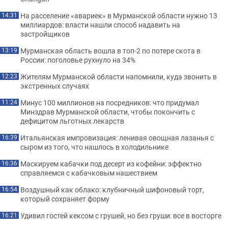
На расселение «авариек» в Мурманской области нужно 13
14:31
миллиардов: власти нашли способ надавить на
застройщиков
Мурманская область вошла в топ-2 по потере скота в
13:19
России: поголовье рухнуло на 34%
Жителям Мурманской области напомнили, куда звонить в
12:23
экстренных случаях
Минус 100 миллионов на посредников: что придумал
11:24
Минздрав Мурманской области, чтобы покончить с
дефицитом льготных лекарств
Итальянская импровизация: ленивая овощная лазанья с
16:39
сыром из того, что нашлось в холодильнике
Маскируем кабачки под десерт из кофейни: эффектно
16:36
справляемся с кабачковым нашествием
Воздушный как облако: клубничный шифоновый торт,
16:54
который сохраняет форму
Удивил гостей кексом с грушей, но без груши: все в восторге
16:21