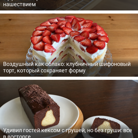
нашествием
Воздушный как облако: клубничный шифоновый
торт, который сохраняет форму
Удивил гостей кексом с грушей, но без груши: все
в восторге