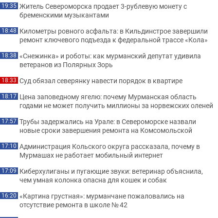
Житель Североморска продает 3-рублевую монету с
19:35
бременскими музыкантами
Километры ровного асфальта: в Кильдинстрое завершили
18:48
ремонт ключевого подъезда к федеральной трассе «Кола»
«Снежинка» и роботы: как мурманский депутат удивила
18:38
ветеранов из Полярных Зорь
Суд обязал северянку навести порядок в квартире
18:33
Цена заповедному ягелю: почему Мурманская область
18:17
годами не может получить миллионы за норвежских оленей
Трубы задержались на Урале: в Североморске назвали
17:57
новые сроки завершения ремонта на Комсомольской
Администрация Кольского округа рассказала, почему в
17:10
Мурмашах не работает мобильный интернет
Киберхулиганы и пугающие звуки: ветеринар объяснила,
17:09
чем умная колонка опасна для кошек и собак
«Картина грустная»: мурманчане пожаловались на
16:20
отсутствие ремонта в школе № 42