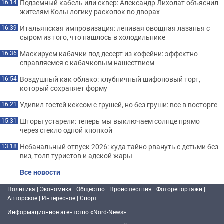
Подземный кабель или сквер: Александр Лихолат объяснил
16:14
жителям Колы логику раскопок во дворах
Итальянская импровизация: ленивая овощная лазанья с
16:39
сыром из того, что нашлось в холодильнике
Маскируем кабачки под десерт из кофейни: эффектно
16:36
справляемся с кабачковым нашествием
Воздушный как облако: клубничный шифоновый торт,
16:54
который сохраняет форму
Удивил гостей кексом с грушей, но без груши: все в восторге
16:21
Шторы устарели: теперь мы выключаем солнце прямо
15:31
через стекло одной кнопкой
Небанальный отпуск 2026: куда тайно рвануть с детьми без
13:18
виз, толп туристов и адской жары
Все новости
Политика
|
Экономика
|
Общество
|
Происшествия
|
Фоторепортажи
|
Авторское
|
Интересное
|
Спорт
Информационное агентство «Nord-News»