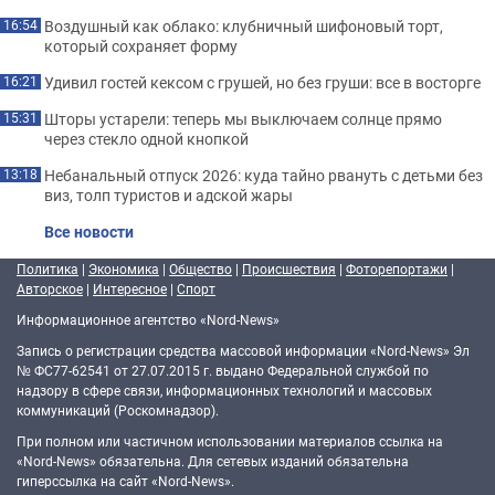
Воздушный как облако: клубничный шифоновый торт,
16:54
который сохраняет форму
Удивил гостей кексом с грушей, но без груши: все в восторге
16:21
Шторы устарели: теперь мы выключаем солнце прямо
15:31
через стекло одной кнопкой
Небанальный отпуск 2026: куда тайно рвануть с детьми без
13:18
виз, толп туристов и адской жары
Все новости
Политика
|
Экономика
|
Общество
|
Происшествия
|
Фоторепортажи
|
Авторское
|
Интересное
|
Спорт
Информационное агентство «Nord-News»
Запись о регистрации средства массовой информации «Nord-News» Эл
№ ФС77-62541 от 27.07.2015 г. выдано Федеральной службой по
надзору в сфере связи, информационных технологий и массовых
коммуникаций (Роскомнадзор).
При полном или частичном использовании материалов ссылка на
«Nord-News» обязательна. Для сетевых изданий обязательна
гиперссылка на сайт «Nord-News».