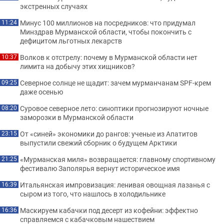
экстренных случаях
Минус 100 миллионов на посредников: что придумал
11:24
Минздрав Мурманской области, чтобы покончить с
дефицитом льготных лекарств
Волков к отстрелу: почему в Мурманской области нет
10:37
лимита на добычу этих хищников?
Северное солнце не щадит: зачем мурманчанам SPF-крем
09:25
даже осенью
Суровое северное лето: синоптики прогнозируют ночные
08:20
заморозки в Мурманской области
От «синей» экономики до рангов: ученые из Апатитов
23:15
выпустили свежий сборник о будущем Арктики
«Мурманская миля» возвращается: главному спортивному
21:25
фестивалю Заполярья вернут историческое имя
Итальянская импровизация: ленивая овощная лазанья с
16:39
сыром из того, что нашлось в холодильнике
Маскируем кабачки под десерт из кофейни: эффектно
16:36
справляемся с кабачковым нашествием