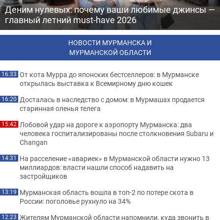
Деним нулевых: почему ваши любимые джинсы —
главный летний must-have 2026
НОВОСТИ МУРМАНСКА И
МУРМАНСКОЙ ОБЛАСТИ
От кота Мурра до японских бестселлеров: в Мурманске
16:33
открылась выставка к Всемирному дню кошек
Досталась в наследство с домом: в Мурмашах продается
16:20
старинная оленья телега
Лобовой удар на дороге к аэропорту Мурманска: два
15:42
человека госпитализированы после столкновения Subaru и
Changan
На расселение «авариек» в Мурманской области нужно 13
14:31
миллиардов: власти нашли способ надавить на
застройщиков
Мурманская область вошла в топ-2 по потере скота в
13:19
России: поголовье рухнуло на 34%
Жителям Мурманской области напомнили, куда звонить в
12:23