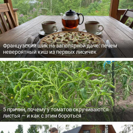
Французский шик на заполярной даче: печем
невероятный киш из первых лисичек
5 причин, почему у томатов скручиваются
листья — и как с этим бороться