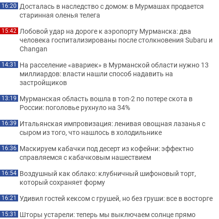
Досталась в наследство с домом: в Мурмашах продается
16:20
старинная оленья телега
Лобовой удар на дороге к аэропорту Мурманска: два
15:42
человека госпитализированы после столкновения Subaru и
Changan
На расселение «авариек» в Мурманской области нужно 13
14:31
миллиардов: власти нашли способ надавить на
застройщиков
Мурманская область вошла в топ-2 по потере скота в
13:19
России: поголовье рухнуло на 34%
Итальянская импровизация: ленивая овощная лазанья с
16:39
сыром из того, что нашлось в холодильнике
Маскируем кабачки под десерт из кофейни: эффектно
16:36
справляемся с кабачковым нашествием
Воздушный как облако: клубничный шифоновый торт,
16:54
который сохраняет форму
Удивил гостей кексом с грушей, но без груши: все в восторге
16:21
Шторы устарели: теперь мы выключаем солнце прямо
15:31