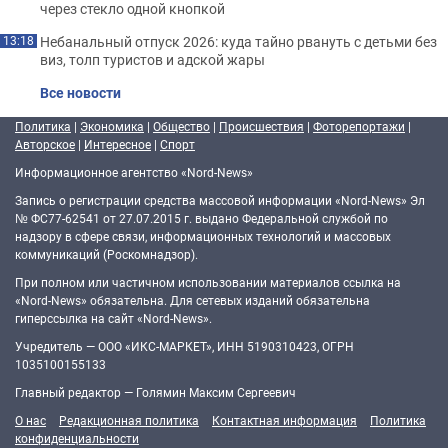
через стекло одной кнопкой
Небанальный отпуск 2026: куда тайно рвануть с детьми без
13:18
виз, толп туристов и адской жары
Все новости
Политика
|
Экономика
|
Общество
|
Происшествия
|
Фоторепортажи
|
Авторское
|
Интересное
|
Спорт
Информационное агентство «Nord-News»
Запись о регистрации средства массовой информации «Nord-News» Эл
№ ФС77-62541 от 27.07.2015 г. выдано Федеральной службой по
надзору в сфере связи, информационных технологий и массовых
коммуникаций (Роскомнадзор).
При полном или частичном использовании материалов ссылка на
«Nord-News» обязательна. Для сетевых изданий обязательна
гиперссылка на сайт «Nord-News».
Учредитель — ООО «ИКС-МАРКЕТ», ИНН 5190310423, ОГРН
1035100155133
Главный редактор — Голямин Максим Сергеевич
О нас
Редакционная политика
Контактная информация
Политика
конфиденциальности