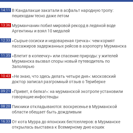
В Кандалакше закатали в асфальт народную тропу:
14:11
пешеходам тесно даже летом
Мурманчанин побил мировой рекорд в ледяной воде
13:36
Аргентины и взял 10 медалей
«Сырые сосиски и недовареная гречка»: чем кормят
12:33
пассажиров задержанных рейсов в аэропорту Мурманска
«Влетит в копеечку» или спасение природы: у жителей
11:35
Мурманска вызвал споры новый путеводитель по
Заполярью
«Не знаю, что здесь делать четыре дня»: московский
10:43
доктор записал разгромный отзыв о Териберке
«Привет, я белка!»: на мурманской экотропе установили
09:21
говорящие инфостенды
Пикники откладываются: воскресенье в Мурманской
08:20
области обещает быть дождливым
От кота Мурра до японских бестселлеров: в Мурманске
16:33
открылась выставка к Всемирному дню кошек