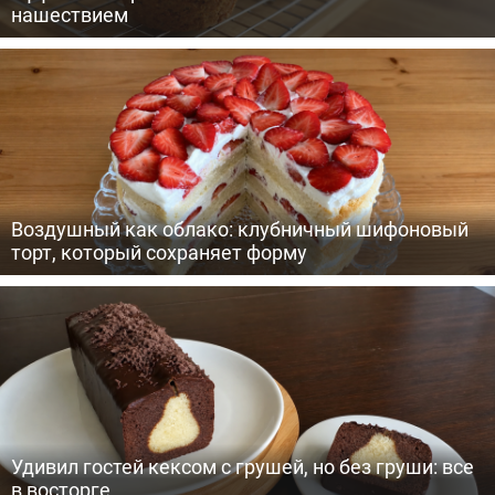
нашествием
Воздушный как облако: клубничный шифоновый
торт, который сохраняет форму
Удивил гостей кексом с грушей, но без груши: все
в восторге