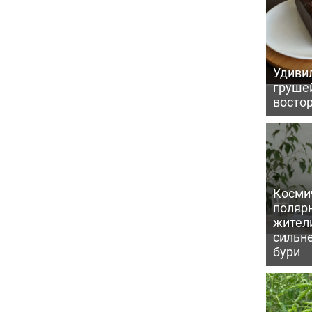
Удивил
грушей
восто
Косми
поляр
жител
сильн
бури