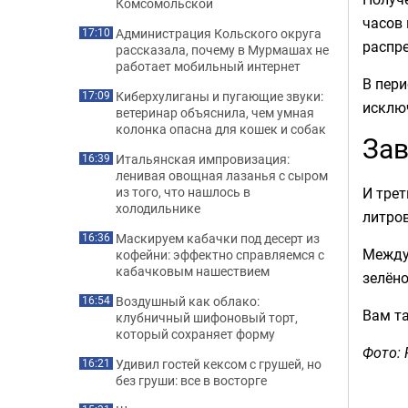
Комсомольской
часов 
Администрация Кольского округа
17:10
распре
рассказала, почему в Мурмашах не
работает мобильный интернет
В пери
Киберхулиганы и пугающие звуки:
17:09
исключ
ветеринар объяснила, чем умная
колонка опасна для кошек и собак
За
Итальянская импровизация:
16:39
ленивая овощная лазанья с сыром
И трет
из того, что нашлось в
холодильнике
литров
Маскируем кабачки под десерт из
16:36
Между
кофейни: эффектно справляемся с
кабачковым нашествием
зелён
Воздушный как облако:
16:54
Вам т
клубничный шифоновый торт,
который сохраняет форму
Фото: 
Удивил гостей кексом с грушей, но
16:21
без груши: все в восторге