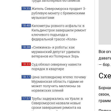
труда заполярных ботаников
Житель Североморска продает 3-
19:35
рублевую монету с бременскими
музыкантами
Километры ровного асфальта: в
18:48
Кильдинстрое завершили ремонт
ключевого подъезда к
федеральной трассе «Кола»
«Снежинка» и роботы: как
18:38
Все ог
мурманский депутат удивила
ветеранов из Полярных Зорь
давать
— бор.
Суд обязал северянку навести
18:33
порядок в квартире
Схе
Цена заповедному ягелю: почему
18:17
Мурманская область годами не
может получить миллионы за
Борна
норвежских оленей
сезон,
Трубы задержались на Урале: в
17:57
грамм 
Североморске назвали новые
сроки завершения ремонта на
Получ