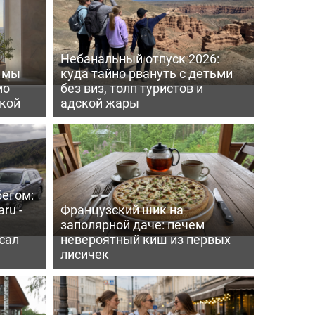
Небанальный отпуск 2026:
ь мы
куда тайно рвануть с детьми
мо
без виз, толп туристов и
пкой
адской жары
бегом:
ru -
Французский шик на
заполярной даче: печем
сал
невероятный киш из первых
лисичек