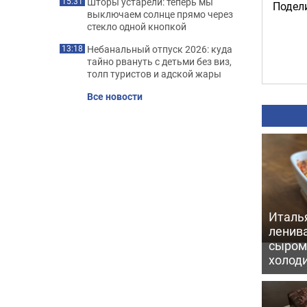
Шторы устарели: теперь мы
15:31
Подели
выключаем солнце прямо через
стекло одной кнопкой
Небанальный отпуск 2026: куда
13:18
тайно рвануть с детьми без виз,
толп туристов и адской жары
Все новости
Италь
ленив
сыром 
холод