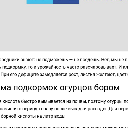
ородники знают: не подмажешь — не поедешь. Нет, мы не п
 подкормку, то и урожайность часто разочаровывает. И к
 При его дефиците замедляется рост, листья желтеют, цвет
ма подкормок огурцов бором
я кислота быстро вымывается из почвы, поэтому огурцы 
 начиная с периода сразу после высадки рассады. Для пер
борной кислоты на литр воды.
енным составом проливаем молодые растения, можно мето