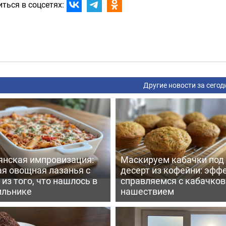
ться в соцсетях:
Другие новости за сегод
янская импровизация:
Маскируем кабачки под
ая овощная лазанья с
десерт из кофейни: эфф
из того, что нашлось в
справляемся с кабачко
ильнике
нашествием