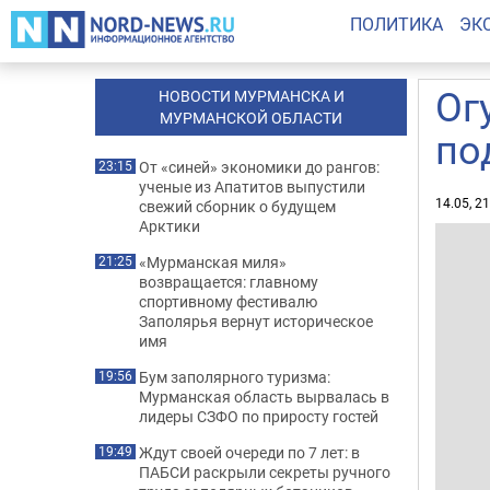
ПОЛИТИКА
ЭК
Ог
НОВОСТИ МУРМАНСКА И
МУРМАНСКОЙ ОБЛАСТИ
по
От «синей» экономики до рангов:
23:15
ученые из Апатитов выпустили
14.05, 2
свежий сборник о будущем
Арктики
«Мурманская миля»
21:25
возвращается: главному
спортивному фестивалю
Заполярья вернут историческое
имя
Бум заполярного туризма:
19:56
Мурманская область вырвалась в
лидеры СЗФО по приросту гостей
Ждут своей очереди по 7 лет: в
19:49
ПАБСИ раскрыли секреты ручного