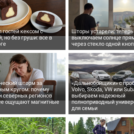
 гостей кексом с
Шторы устарели: тепер
, но без груши: все в
выключаем солнце пря
рге
через стекло одной кно
ческий шторм за
«Дальнобойщики» с про
ным кругом: почему
Volvo, Skoda, VW или Suba
и северных регионов
выбираем надежный
ее ощущают магнитные
полноприводный универ
для семьи