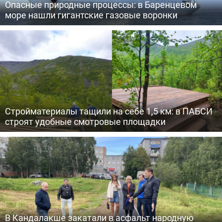
Опасные природные процессы: в Баренцевом
море нашли гигантские газовые воронки
Стройматериалы тащили на себе 1,5 км: в ПАБСИ
строят удобные смотровые площадки
В Кандалакше закатали в асфальт народную