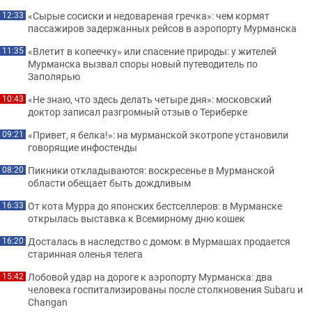
«Сырые сосиски и недовареная гречка»: чем кормят
12:33
пассажиров задержанных рейсов в аэропорту Мурманска
«Влетит в копеечку» или спасение природы: у жителей
11:35
Мурманска вызвал споры новый путеводитель по
Заполярью
«Не знаю, что здесь делать четыре дня»: московский
10:43
доктор записал разгромный отзыв о Териберке
«Привет, я белка!»: на мурманской экотропе установили
09:21
говорящие инфостенды
Пикники откладываются: воскресенье в Мурманской
08:20
области обещает быть дождливым
От кота Мурра до японских бестселлеров: в Мурманске
16:33
открылась выставка к Всемирному дню кошек
Досталась в наследство с домом: в Мурмашах продается
16:20
старинная оленья телега
Лобовой удар на дороге к аэропорту Мурманска: два
15:42
человека госпитализированы после столкновения Subaru и
Changan