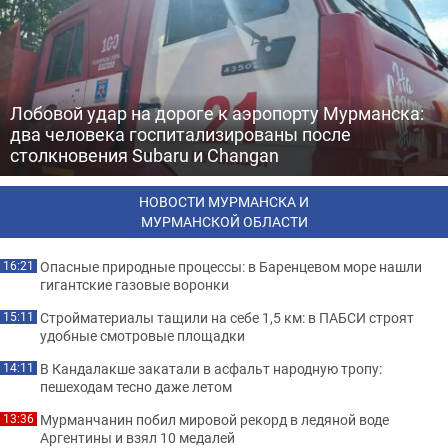
Лобовой удар на дороге к аэропорту Мурманска:
два человека госпитализированы после
столкновения Subaru и Changan
НОВОСТИ МУРМАНСКА И
МУРМАНСКОЙ ОБЛАСТИ
Опасные природные процессы: в Баренцевом море нашли
16:21
гигантские газовые воронки
Стройматериалы тащили на себе 1,5 км: в ПАБСИ строят
15:11
удобные смотровые площадки
В Кандалакше закатали в асфальт народную тропу:
14:11
пешеходам тесно даже летом
Мурманчанин побил мировой рекорд в ледяной воде
13:36
Аргентины и взял 10 медалей