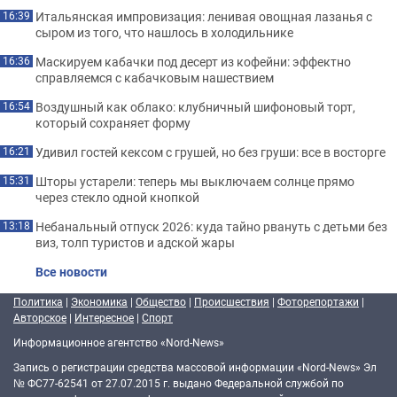
Итальянская импровизация: ленивая овощная лазанья с
16:39
сыром из того, что нашлось в холодильнике
Маскируем кабачки под десерт из кофейни: эффектно
16:36
справляемся с кабачковым нашествием
Воздушный как облако: клубничный шифоновый торт,
16:54
который сохраняет форму
Удивил гостей кексом с грушей, но без груши: все в восторге
16:21
Шторы устарели: теперь мы выключаем солнце прямо
15:31
через стекло одной кнопкой
Небанальный отпуск 2026: куда тайно рвануть с детьми без
13:18
виз, толп туристов и адской жары
Все новости
Политика
|
Экономика
|
Общество
|
Происшествия
|
Фоторепортажи
|
Авторское
|
Интересное
|
Спорт
Информационное агентство «Nord-News»
Запись о регистрации средства массовой информации «Nord-News» Эл
№ ФС77-62541 от 27.07.2015 г. выдано Федеральной службой по