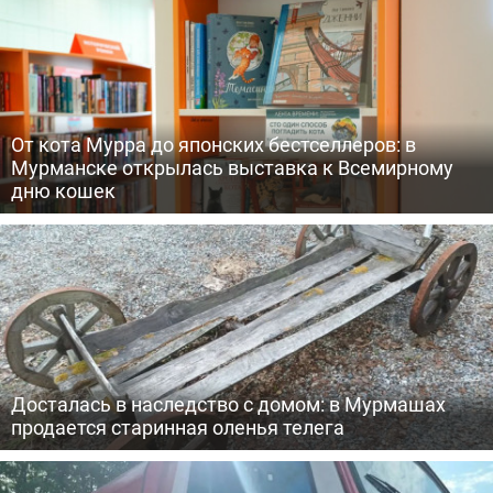
От кота Мурра до японских бестселлеров: в
Мурманске открылась выставка к Всемирному
дню кошек
Досталась в наследство с домом: в Мурмашах
продается старинная оленья телега