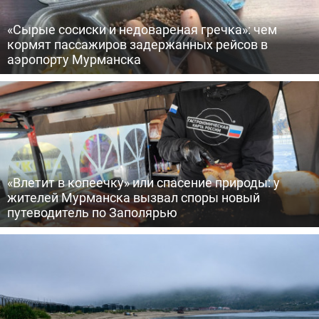
«Сырые сосиски и недовареная гречка»: чем
кормят пассажиров задержанных рейсов в
аэропорту Мурманска
«Влетит в копеечку» или спасение природы: у
жителей Мурманска вызвал споры новый
путеводитель по Заполярью