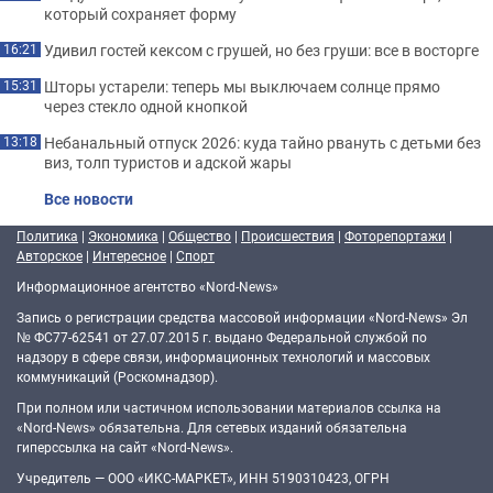
который сохраняет форму
Удивил гостей кексом с грушей, но без груши: все в восторге
16:21
Шторы устарели: теперь мы выключаем солнце прямо
15:31
через стекло одной кнопкой
Небанальный отпуск 2026: куда тайно рвануть с детьми без
13:18
виз, толп туристов и адской жары
Все новости
Политика
|
Экономика
|
Общество
|
Происшествия
|
Фоторепортажи
|
Авторское
|
Интересное
|
Спорт
Информационное агентство «Nord-News»
Запись о регистрации средства массовой информации «Nord-News» Эл
№ ФС77-62541 от 27.07.2015 г. выдано Федеральной службой по
надзору в сфере связи, информационных технологий и массовых
коммуникаций (Роскомнадзор).
При полном или частичном использовании материалов ссылка на
«Nord-News» обязательна. Для сетевых изданий обязательна
гиперссылка на сайт «Nord-News».
Учредитель — ООО «ИКС-МАРКЕТ», ИНН 5190310423, ОГРН