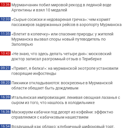
Мурманчанин побил мировой рекорд в ледяной воде
13:36
Аргентины и взял 10 медалей
«Сырые сосиски и недовареная гречка»: чем кормят
12:33
пассажиров задержанных рейсов в аэропорту Мурманска
«Влетит в копеечку» или спасение природы: у жителей
11:35
Мурманска вызвал споры новый путеводитель по
Заполярью
«Не знаю, что здесь делать четыре дня»: московский
10:43
доктор записал разгромный отзыв о Териберке
«Привет, я белка!»: на мурманской экотропе установили
09:21
говорящие инфостенды
Пикники откладываются: воскресенье в Мурманской
08:20
области обещает быть дождливым
Итальянская импровизация: ленивая овощная лазанья с
16:39
сыром из того, что нашлось в холодильнике
Маскируем кабачки под десерт из кофейни: эффектно
16:36
справляемся с кабачковым нашествием
Воздушный как облако: клубничный шифоновый торт,
16:54