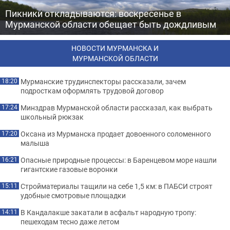
Пикники откладываются: воскресенье в
Мурманской области обещает быть дождливым
НОВОСТИ МУРМАНСКА И
МУРМАНСКОЙ ОБЛАСТИ
Мурманские трудинспекторы рассказали, зачем
18:20
подросткам оформлять трудовой договор
Минздрав Мурманской области рассказал, как выбрать
17:24
школьный рюкзак
Оксана из Мурманска продает довоенного соломенного
17:20
малыша
Опасные природные процессы: в Баренцевом море нашли
16:21
гигантские газовые воронки
Стройматериалы тащили на себе 1,5 км: в ПАБСИ строят
15:11
удобные смотровые площадки
В Кандалакше закатали в асфальт народную тропу:
14:11
пешеходам тесно даже летом