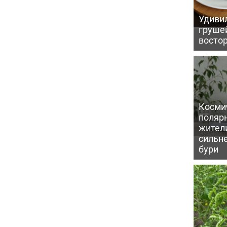
Удивил
грушей
восто
Косми
поляр
жител
сильн
бури