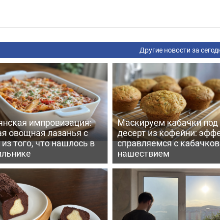
Другие новости за сегод
янская импровизация:
Маскируем кабачки под
ая овощная лазанья с
десерт из кофейни: эфф
из того, что нашлось в
справляемся с кабачко
ильнике
нашествием