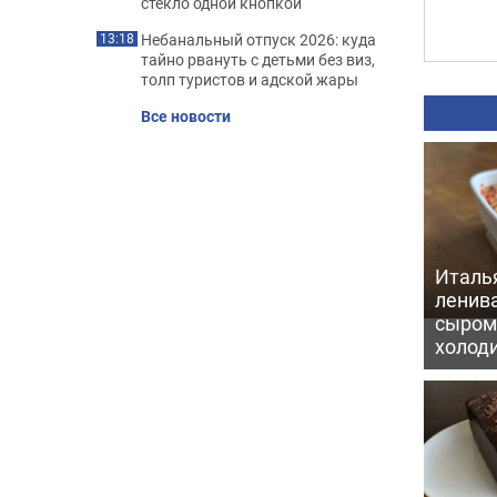
стекло одной кнопкой
Небанальный отпуск 2026: куда
13:18
тайно рвануть с детьми без виз,
толп туристов и адской жары
Все новости
Италь
ленив
сыром 
холод