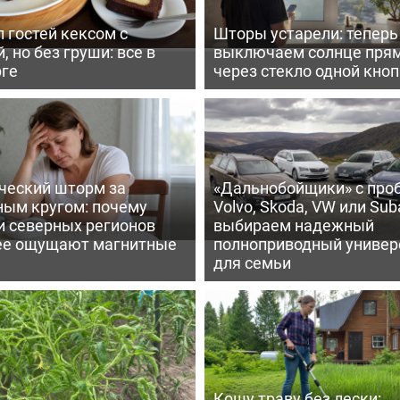
 гостей кексом с
Шторы устарели: тепер
, но без груши: все в
выключаем солнце пря
рге
через стекло одной кно
ческий шторм за
«Дальнобойщики» с про
ным кругом: почему
Volvo, Skoda, VW или Suba
и северных регионов
выбираем надежный
ее ощущают магнитные
полноприводный универ
для семьи
Кошу траву без лески: