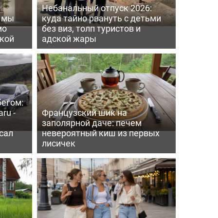
Небанальный отпуск 2026:
ь мы
куда тайно рвануть с детьми
мо
без виз, толп туристов и
пкой
адской жары
бегом:
ru -
Французский шик на
заполярной даче: печем
сал
невероятный киш из первых
лисичек