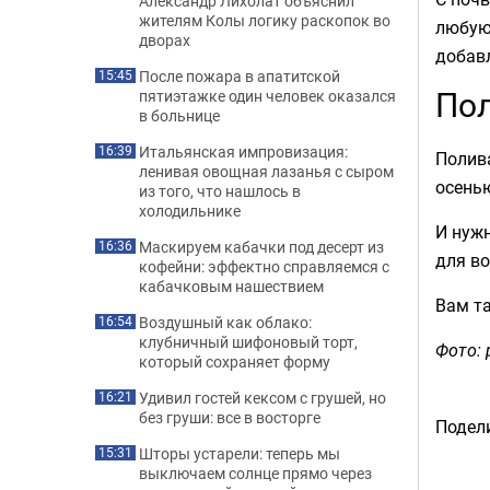
Александр Лихолат объяснил
жителям Колы логику раскопок во
любую
дворах
добавл
После пожара в апатитской
15:45
Пол
пятиэтажке один человек оказался
в больнице
Итальянская импровизация:
16:39
Полива
ленивая овощная лазанья с сыром
осенью
из того, что нашлось в
холодильнике
И нужн
Маскируем кабачки под десерт из
16:36
для в
кофейни: эффектно справляемся с
кабачковым нашествием
Вам т
Воздушный как облако:
16:54
клубничный шифоновый торт,
Фото: 
который сохраняет форму
Удивил гостей кексом с грушей, но
16:21
без груши: все в восторге
Подели
Шторы устарели: теперь мы
15:31
выключаем солнце прямо через