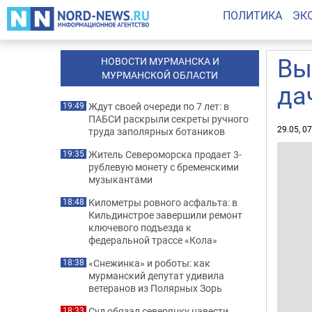
ПОЛИТИКА
ЭК
Вы
НОВОСТИ МУРМАНСКА И
МУРМАНСКОЙ ОБЛАСТИ
да
Ждут своей очереди по 7 лет: в
19:49
ПАБСИ раскрыли секреты ручного
29.05, 0
труда заполярных ботаников
Житель Североморска продает 3-
19:35
рублевую монету с бременскими
музыкантами
Километры ровного асфальта: в
18:48
Кильдинстрое завершили ремонт
ключевого подъезда к
федеральной трассе «Кола»
«Снежинка» и роботы: как
18:38
мурманский депутат удивила
ветеранов из Полярных Зорь
Суд обязал северянку навести
18:33