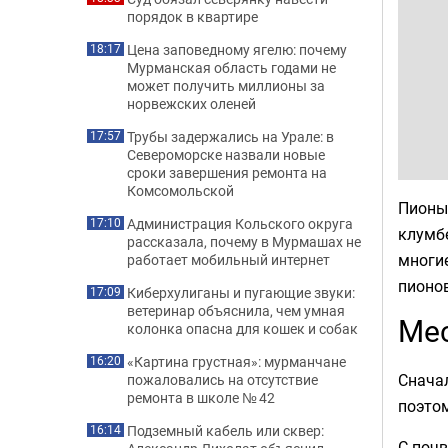
порядок в квартире
Цена заповедному ягелю: почему
18:17
Мурманская область годами не
может получить миллионы за
норвежских оленей
Трубы задержались на Урале: в
17:57
Североморске назвали новые
сроки завершения ремонта на
Комсомольской
Пионы 
Администрация Кольского округа
17:10
клумбе
рассказала, почему в Мурмашах не
многи
работает мобильный интернет
пионов
Киберхулиганы и пугающие звуки:
17:09
ветеринар объяснила, чем умная
Мес
колонка опасна для кошек и собак
«Картина грустная»: мурманчане
16:20
Сначал
пожаловались на отсутствие
ремонта в школе № 42
поэтом
Подземный кабель или сквер:
16:14
С почв