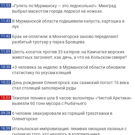
«Гулять по Мурманску — это ледокольно!»: Минград
11:53
выбрал маскотом города ледокол на ножках
В Мурманской области подешевели капуста, картошка и
11:43
лук
Брак не оплатили: в Мончегорске заново переделают
11:42
разбитый тротуар у парка Бровцева
Шесть косаток против 33 катеров: на Камчатке морских
11:05
животных загоняют, как дичь, а что на Кольском севере?
+3 человека за неделю: в Мурманской области обновили
10:30
статистику по укусам клещей
День рождения Оленегорска: как саамский погост 16 века
10:22
стал столицей заполярной руды
Тяжелая техника шла 8 часов: волонтеры «Чистой Арктики»
10:03
вывезли 60 тонн мусора с Рыбачьего
6 человек эвакуировали из горящей трехэтажки в
09:28
Оленегорске
Итальянская импровизация: ленивая овощная лазанья с
16:39
сыром из того, что нашлось в холодильнике