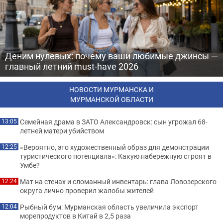
Деним нулевых: почему ваши любимые джинсы —
главный летний must-have 2026
НОВОСТИ МУРМАНСКА И
МУРМАНСКОЙ ОБЛАСТИ
Семейная драма в ЗАТО Александровск: сын угрожал 68-
13:05
летней матери убийством
«Вероятно, это художественный образ для демонстрации
12:25
туристического потенциала»: Какую набережную строят в
Умбе?
Мат на стенах и сломанный инвентарь: глава Ловозерского
12:24
округа лично проверил жалобы жителей
Рыбный бум: Мурманская область увеличила экспорт
12:04
морепродуктов в Китай в 2,5 раза