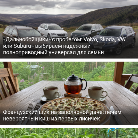
«Дальнобойщики» с пробегом: Volvo, Skoda, VW
или Subaru - выбираем надежный
полноприводный универсал для семьи
Французский шик на заполярной даче: печем
невероятный киш из первых лисичек