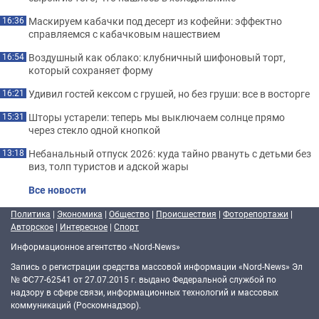
Маскируем кабачки под десерт из кофейни: эффектно
16:36
справляемся с кабачковым нашествием
Воздушный как облако: клубничный шифоновый торт,
16:54
который сохраняет форму
Удивил гостей кексом с грушей, но без груши: все в восторге
16:21
Шторы устарели: теперь мы выключаем солнце прямо
15:31
через стекло одной кнопкой
Небанальный отпуск 2026: куда тайно рвануть с детьми без
13:18
виз, толп туристов и адской жары
Все новости
Политика
|
Экономика
|
Общество
|
Происшествия
|
Фоторепортажи
|
Авторское
|
Интересное
|
Спорт
Информационное агентство «Nord-News»
Запись о регистрации средства массовой информации «Nord-News» Эл
№ ФС77-62541 от 27.07.2015 г. выдано Федеральной службой по
надзору в сфере связи, информационных технологий и массовых
коммуникаций (Роскомнадзор).