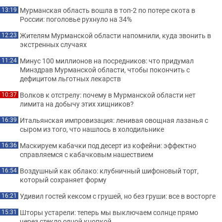
Мурманская область вошла в топ-2 по потере скота в
13:19
России: поголовье рухнуло на 34%
Жителям Мурманской области напомнили, куда звонить в
12:23
экстренных случаях
Минус 100 миллионов на посредников: что придумал
11:24
Минздрав Мурманской области, чтобы покончить с
дефицитом льготных лекарств
Волков к отстрелу: почему в Мурманской области нет
10:37
лимита на добычу этих хищников?
Итальянская импровизация: ленивая овощная лазанья с
16:39
сыром из того, что нашлось в холодильнике
Маскируем кабачки под десерт из кофейни: эффектно
16:36
справляемся с кабачковым нашествием
Воздушный как облако: клубничный шифоновый торт,
16:54
который сохраняет форму
Удивил гостей кексом с грушей, но без груши: все в восторге
16:21
Шторы устарели: теперь мы выключаем солнце прямо
15:31
через стекло одной кнопкой