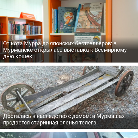
От кота Мурра до японских бестселлеров: в
Мурманске открылась выставка к Всемирному
дню кошек
Досталась в наследство с домом: в Мурмашах
продается старинная оленья телега