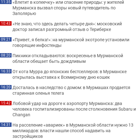
«Влетит в копеечку» или спасение природы: у жителей
11:35
Мурманска вызвал споры новый путеводитель по
Заполярью
«Не знаю, что здесь делать четыре дня»: московский
10:43
доктор записал разгромный отзыв о Териберке
«Привет, я белка!»: на мурманской экотропе установили
09:21
говорящие инфостенды
Пикники откладываются: воскресенье в Мурманской
08:20
области обещает быть дождливым
От кота Мурра до японских бестселлеров: в Мурманске
16:33
открылась выставка к Всемирному дню кошек
Досталась в наследство с домом: в Мурмашах продается
16:20
старинная оленья телега
Лобовой удар на дороге к аэропорту Мурманска: два
15:42
человека госпитализированы после столкновения Subaru и
Changan
На расселение «авариек» в Мурманской области нужно 13
14:31
миллиардов: власти нашли способ надавить на
застройщиков