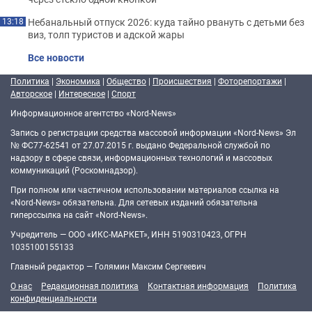
Небанальный отпуск 2026: куда тайно рвануть с детьми без
13:18
виз, толп туристов и адской жары
Все новости
Политика
|
Экономика
|
Общество
|
Происшествия
|
Фоторепортажи
|
Авторское
|
Интересное
|
Спорт
Информационное агентство «Nord-News»
Запись о регистрации средства массовой информации «Nord-News» Эл
№ ФС77-62541 от 27.07.2015 г. выдано Федеральной службой по
надзору в сфере связи, информационных технологий и массовых
коммуникаций (Роскомнадзор).
При полном или частичном использовании материалов ссылка на
«Nord-News» обязательна. Для сетевых изданий обязательна
гиперссылка на сайт «Nord-News».
Учредитель — ООО «ИКС-МАРКЕТ», ИНН 5190310423, ОГРН
1035100155133
Главный редактор — Голямин Максим Сергеевич
О нас
Редакционная политика
Контактная информация
Политика
конфиденциальности