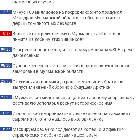
экстренных случаях
Минус 100 миллионов на посредников: что придумал
11:24
Минздрав Мурманской области, чтобы покончить с
дефицитом льготных лекарств
Волков к отстрелу: почему в Мурманской области нет
10:37
лимита на добычу этих хищников?
Северное солнце не щадит: зачем мурманчанам SPF-крем
09:25
даже осенью
Суровое северное лето: синоптики прогнозируют ночные
08:20
заморозки в Мурманской области
От «синей» экономики до рангов: ученые из Апатитов
23:15
выпустили свежий сборник о будущем Арктики
«Мурманская миля» возвращается: главному спортивному
21:25
фестивалю Заполярья вернут историческое имя
Итальянская импровизация: ленивая овощная лазанья с
16:39
сыром из того, что нашлось в холодильнике
Маскируем кабачки под десерт из кофейни: эффектно
16:36
справляемся с кабачковым нашествием