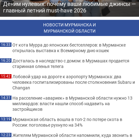
Деним нулевых: почему ваши любимые джинсы —
главный летний must-have 2026
НОВОСТИ МУРМАНСКА И
МУРМАНСКОЙ ОБЛАСТИ
От кота Мурра до японских бестселлеров: в Мурманске
16:33
открылась выставка к Всемирному дню кошек
Досталась в наследство с домом: в Мурмашах продается
16:20
старинная оленья телега
Лобовой удар на дороге к аэропорту Мурманска: два
15:42
человека госпитализированы после столкновения Subaru и
Changan
На расселение «авариек» в Мурманской области нужно 13
14:31
миллиардов: власти нашли способ надавить на
застройщиков
Мурманская область вошла в топ-2 по потере скота в
13:19
России: поголовье рухнуло на 34%
Жителям Мурманской области напомнили, куда звонить в
12:23