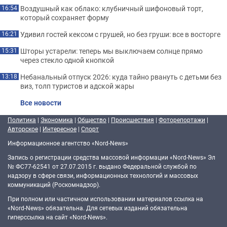
Воздушный как облако: клубничный шифоновый торт,
16:54
который сохраняет форму
Удивил гостей кексом с грушей, но без груши: все в восторге
16:21
Шторы устарели: теперь мы выключаем солнце прямо
15:31
через стекло одной кнопкой
Небанальный отпуск 2026: куда тайно рвануть с детьми без
13:18
виз, толп туристов и адской жары
Все новости
Политика
|
Экономика
|
Общество
|
Происшествия
|
Фоторепортажи
|
Авторское
|
Интересное
|
Спорт
Информационное агентство «Nord-News»
Запись о регистрации средства массовой информации «Nord-News» Эл
№ ФС77-62541 от 27.07.2015 г. выдано Федеральной службой по
надзору в сфере связи, информационных технологий и массовых
коммуникаций (Роскомнадзор).
При полном или частичном использовании материалов ссылка на
«Nord-News» обязательна. Для сетевых изданий обязательна
гиперссылка на сайт «Nord-News».