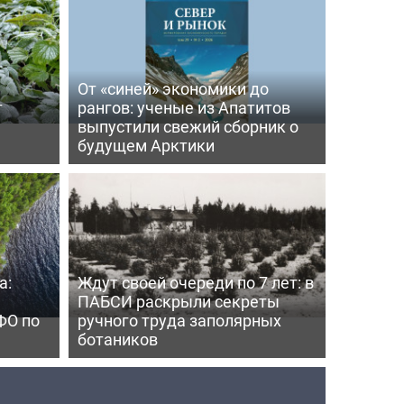
От «синей» экономики до
т
рангов: ученые из Апатитов
выпустили свежий сборник о
будущем Арктики
а:
Ждут своей очереди по 7 лет: в
ПАБСИ раскрыли секреты
ФО по
ручного труда заполярных
ботаников