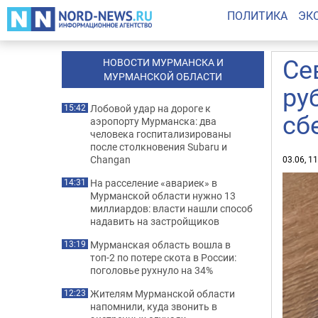
ПОЛИТИКА
ЭК
Се
НОВОСТИ МУРМАНСКА И
МУРМАНСКОЙ ОБЛАСТИ
ру
Лобовой удар на дороге к
15:42
сб
аэропорту Мурманска: два
человека госпитализированы
после столкновения Subaru и
Changan
03.06, 1
На расселение «авариек» в
14:31
Мурманской области нужно 13
миллиардов: власти нашли способ
надавить на застройщиков
Мурманская область вошла в
13:19
топ-2 по потере скота в России:
поголовье рухнуло на 34%
Жителям Мурманской области
12:23
напомнили, куда звонить в