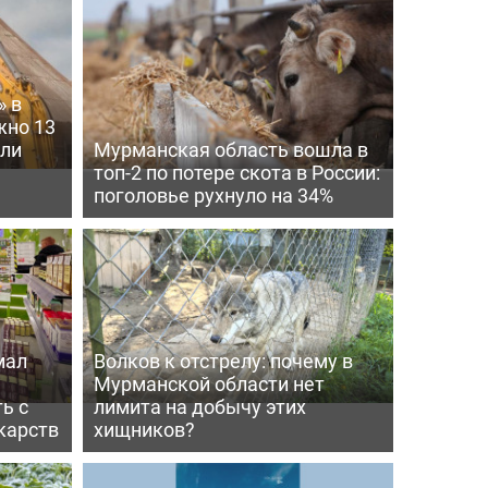
» в
жно 13
шли
Мурманская область вошла в
топ-2 по потере скота в России:
поголовье рухнуло на 34%
мал
Волков к отстрелу: почему в
Мурманской области нет
ь с
лимита на добычу этих
карств
хищников?