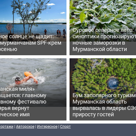
Суровое северное лето:
ое солнце не щадит:
синоптики прогнозирую
 мурманчанам SPF-крем
ночные заморозки в
осенью
Мурманской области
анская миля»
ащается: главному
Бум заполярного туризм
ивному фестивалю
Мурманская область
ярья вернут
вырвалась в лидеры СЗ
ическое имя
приросту гостей
портажи
|
Авторское
|
Интересное
|
Спорт