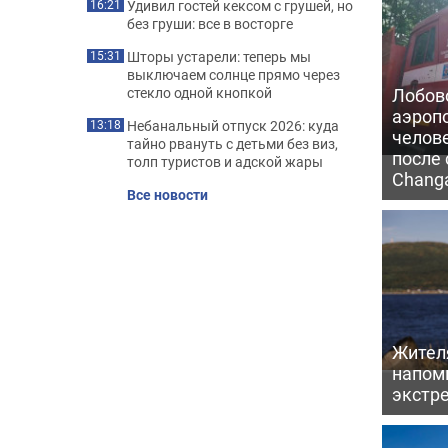
Удивил гостей кексом с грушей, но
16:21
без груши: все в восторге
Шторы устарели: теперь мы
15:31
выключаем солнце прямо через
Лобово
стекло одной кнопкой
аэроп
Небанальный отпуск 2026: куда
13:18
челов
тайно рвануть с детьми без виз,
после 
толп туристов и адской жары
Chang
Все новости
Жител
напомн
экстр