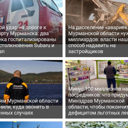
й удар на дороге к
На расселение «авариек
орту Мурманска: два
Мурманской области ну
ека госпитализированы
миллиардов: власти на
столкновения Subaru и
способ надавить на
an
застройщиков
Минус 100 миллионов на
посредников: что приду
ям Мурманской области
Минздрав Мурманской
или, куда звонить в
области, чтобы покончит
енных случаях
дефицитом льготных ле