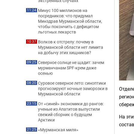
экстренных случаях
Минус 100 миллионов на
11:24
посредников: что придумал
Минздрав Мурманской области,
чтобы покончить с дефицитом
льготных лекарств
Волков к отстрелу: почему в
10:37
Мурманской области нет лимита
на добычу этих хищников?
Северное солнце не щадит: зачем
09:25
мурманчанам SPF-крем даже
осенью
Суровое северное лето: синоптики
08:20
Отдел
прогнозируют ночные заморозки в
Мурманской области
регион
От «синей» экономики до рангов:
сбере
23:15
ученые из Апатитов выпустили
свежий сборник о будущем
На эти
Арктики
состав
«Мурманская миля»
21:25