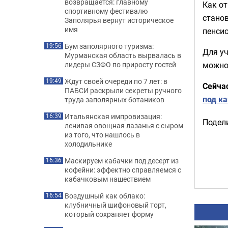
возвращается: главному
Как о
спортивному фестивалю
стано
Заполярья вернут историческое
имя
пенси
Бум заполярного туризма:
19:56
Для уч
Мурманская область вырвалась в
можно 
лидеры СЗФО по приросту гостей
Ждут своей очереди по 7 лет: в
19:49
Сейча
ПАБСИ раскрыли секреты ручного
под к
труда заполярных ботаников
Итальянская импровизация:
16:39
Подели
ленивая овощная лазанья с сыром
из того, что нашлось в
холодильнике
Маскируем кабачки под десерт из
16:36
кофейни: эффектно справляемся с
кабачковым нашествием
Воздушный как облако:
16:54
клубничный шифоновый торт,
который сохраняет форму