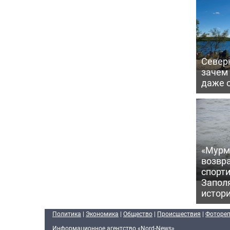
Северн
зачем
даже 
«Мурм
возвр
спорт
Запол
истор
Политика
|
Экономика
|
Общество
|
Происшествия
|
Фоторе
Информационное агентство «Nord-News»