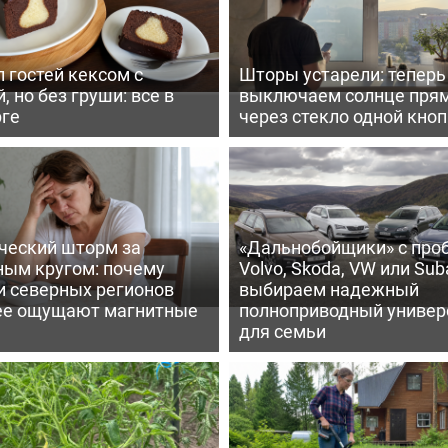
 гостей кексом с
Шторы устарели: тепер
, но без груши: все в
выключаем солнце пря
рге
через стекло одной кно
ческий шторм за
«Дальнобойщики» с про
ным кругом: почему
Volvo, Skoda, VW или Suba
и северных регионов
выбираем надежный
ее ощущают магнитные
полноприводный универ
для семьи