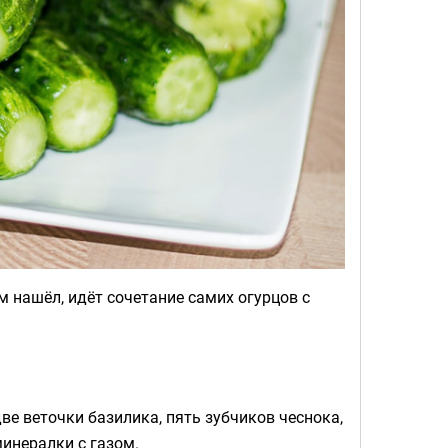
м нашёл, идёт сочетание самих огурцов с
ве веточки базилика, пять зубчиков чеснока,
минералки с газом.