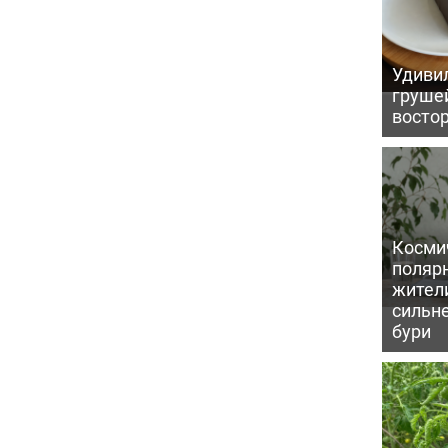
Удивил
грушей
восто
Косми
поляр
жител
сильн
бури