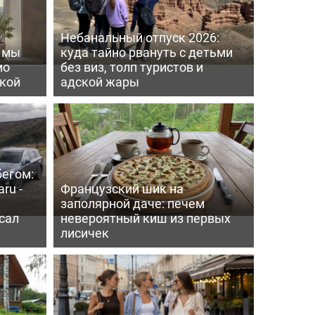
Небанальный отпуск 2026:
ь мы
куда тайно рвануть с детьми
мо
без виз, толп туристов и
пкой
адской жары
бегом:
ru -
Французский шик на
заполярной даче: печем
сал
невероятный киш из первых
лисичек