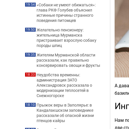
«Собаки не умеют обижаться»:
19:54
глава РКФ Голубев объяснил
истинные причины странного
поведения питомцев
Желательно пенсионеру:
19:50
жительница Мурманска
пристраивает взрослую собаку
породы шпиц
Жителям Мурманской области
19:35
рассказали, как правильно
консервировать овощи и фрукты
Неудобства временны:
18:33
администрация ЗАТО
А дава
Александровск рассказала о
модернизации теплосетей в
базили
Снежногорске
Ин
Прыжок веры в Заполярье: в
18:10
Кандалакшском заповеднике
рассказали об опасной жизни
Нам по
птенцов кайры
две ст