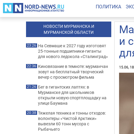
ПОЛИТИКА
ЭК
Ма
НОВОСТИ МУРМАНСКА И
МУРМАНСКОЙ ОБЛАСТИ
и 
На Севмаше к 2027 году изготовят
23:26
дл
25-тонные подшипники-гиганты
для нового ледокола «Сталинград»
Киновязание в темноте: мурманчан
22:36
15.06, 1
зовут на бесплатный творческий
вечер с просмотром фильма
Бег в гигантских лаптях: в
21:26
Мурманске для школьников
открыли новую спортплощадку на
улице Баумана
Тяжелая техника и тонны отходов:
20:38
волонтеры «Чистой Арктики»
вывезли 60 тонн мусора с
Рыбачьего