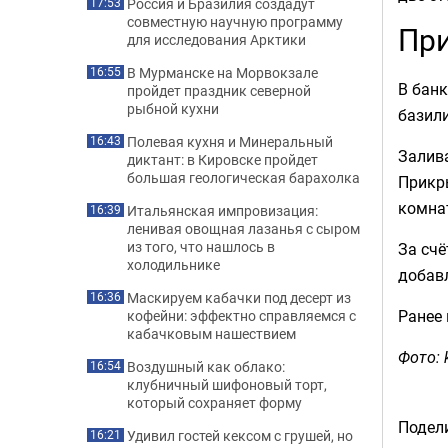
Россия и Бразилия создадут
17:53
совместную научную программу
При
для исследования Арктики
В Мурманске на Морвокзале
16:55
В банк
пройдет праздник северной
рыбной кухни
базили
Полевая кухня и Минеральный
16:43
Залив
диктант: в Кировске пройдет
большая геологическая барахолка
Прикр
комнат
Итальянская импровизация:
16:39
ленивая овощная лазанья с сыром
из того, что нашлось в
За счё
холодильнике
добавл
Маскируем кабачки под десерт из
16:36
Ранее
кофейни: эффектно справляемся с
кабачковым нашествием
Фото: k
Воздушный как облако:
16:54
клубничный шифоновый торт,
который сохраняет форму
Подели
Удивил гостей кексом с грушей, но
16:21