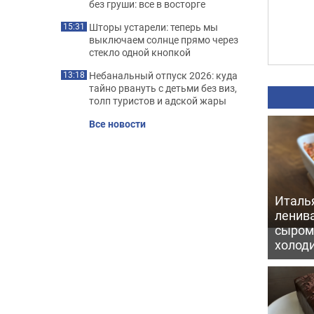
без груши: все в восторге
Шторы устарели: теперь мы
15:31
выключаем солнце прямо через
стекло одной кнопкой
Небанальный отпуск 2026: куда
13:18
тайно рвануть с детьми без виз,
толп туристов и адской жары
Все новости
Италь
ленив
сыром 
холод