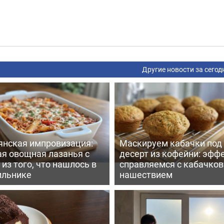
Другие новости за сегод
янская импровизация:
Маскируем кабачки под
ая овощная лазанья с
десерт из кофейни: эфф
из того, что нашлось в
справляемся с кабачко
ильнике
нашествием