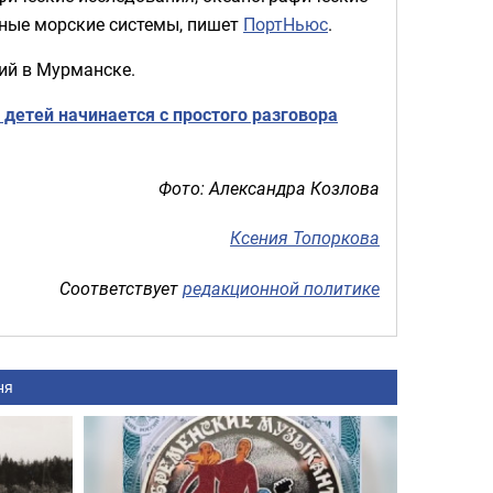
тные морские системы, пишет
ПортНьюс
.
ий в Мурманске.
детей начинается с простого разговора
Фото: Александра Козлова
Ксения Топоркова
Соответствует
редакционной политике
ня