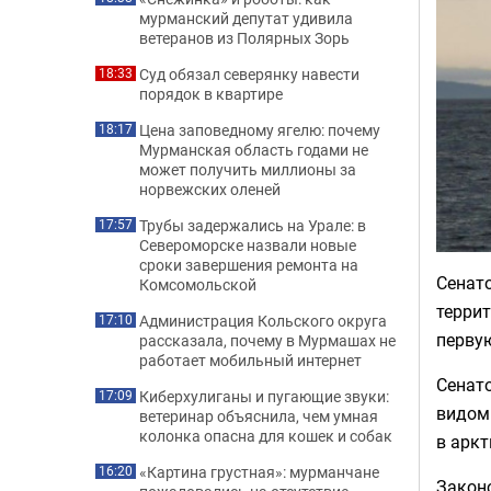
мурманский депутат удивила
ветеранов из Полярных Зорь
Суд обязал северянку навести
18:33
порядок в квартире
Цена заповедному ягелю: почему
18:17
Мурманская область годами не
может получить миллионы за
норвежских оленей
Трубы задержались на Урале: в
17:57
Североморске назвали новые
сроки завершения ремонта на
Сенато
Комсомольской
террит
Администрация Кольского округа
17:10
первую
рассказала, почему в Мурмашах не
работает мобильный интернет
Сенато
Киберхулиганы и пугающие звуки:
17:09
видом 
ветеринар объяснила, чем умная
колонка опасна для кошек и собак
в арк
«Картина грустная»: мурманчане
16:20
Закон