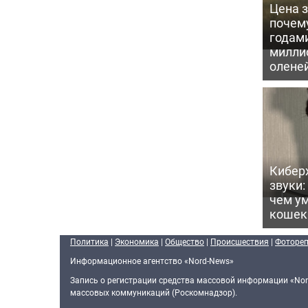
Цена 
почем
годам
милли
олене
Кибер
звуки:
чем ум
кошек
Политика
|
Экономика
|
Общество
|
Происшествия
|
Фоторе
Информационное агентство «Nord-News»
Запись о регистрации средства массовой информации «Nor
массовых коммуникаций (Роскомнадзор).