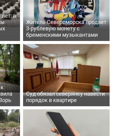
 лет: в
ты
Житель Североморска продает
ых
3-рублевую монету с
бременскими музыкантами
ак
ивила
Суд обязал северянку навести
Зорь
порядок в квартире