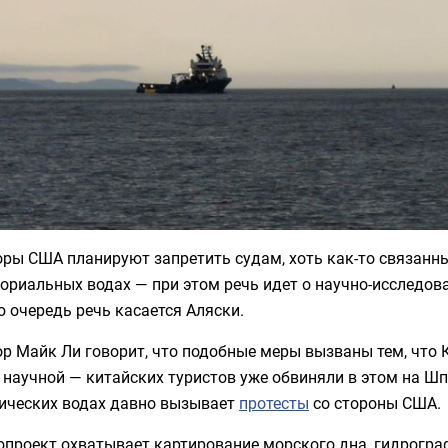
ры США планируют запретить судам, хоть как-то связанны
ориальных водах — при этом речь идет о научно-исследова
 очередь речь касается Аляски.
р Майк Ли говорит, что подобные меры вызваны тем, что 
научной — китайских туристов уже обвиняли в этом на Шп
тических водах давно вызывает
протесты
со стороны США.
опроект охватывает картирование морского дна, гидрогра