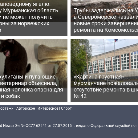
заповедному ягелю:
у Мурманская область
Трубы задержались на У
и не может получить
в Североморске назвал
оны за норвежских
новые сроки завершени
й
ремонта на Комсомольс
хулиганы и пугающие
«Картина грустная»:
 ветеринар объяснила,
мурманчане пожаловали
ная колонка опасна для
отсутствие ремонта в ш
 и собак
№ 42
портажи
|
Авторское
|
Интересное
|
Спорт
d-News» Эл № ФС77-62541 от 27.07.2015 г. выдано Федеральной службой по 