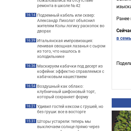
пожаловались на отсутствие
ремонта в школе № 42
изыск
Подземный кабель или сквер:
16:14
Ранее
Александр Лихолат объяснил
жителям Колы логику раскопок во
Сейча
дворах
в сем
Итальянская импровизация:
16:39
ленивая овощная лазанья с сыром
из того, что нашлось в
холодильнике
Подели
Маскируем кабачки под десерт из
16:36
кофейни: эффектно справляемся с
кабачковым нашествием
Воздушный как облако:
16:54
клубничный шифоновый торт,
который сохраняет форму
Удивил гостей кексом с грушей, но
16:21
без груши: все в восторге
Шторы устарели: теперь мы
15:31
выключаем солнце прямо через