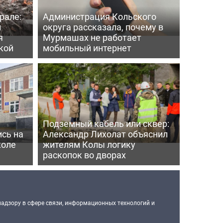
рале:
Администрация Кольского
и
округа рассказала, почему в
я
Мурмашах не работает
кой
мобильный интернет
Подземный кабель или сквер:
сь на
Александр Лихолат объяснил
коле
жителям Колы логику
раскопок во дворах
надзору в сфере связи, информационных технологий и