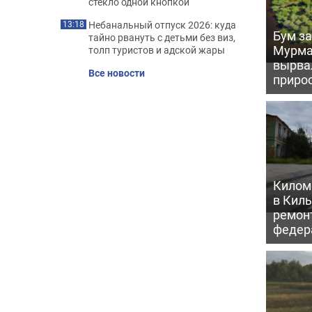
стекло одной кнопкой
Небанальный отпуск 2026: куда
13:18
Бум за
тайно рвануть с детьми без виз,
Мурма
толп туристов и адской жары
вырва
Все новости
прирос
Килом
в Кил
ремон
федер