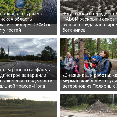
полярного туризма:
Ждут своей очереди по 7
нская область
ПАБСИ раскрыли секре
лась в лидеры СЗФО по
ручного труда заполярн
ту гостей
ботаников
етры ровного асфальта:
ьдинстрое завершили
«Снежинка» и роботы: к
т ключевого подъезда к
мурманский депутат уд
альной трассе «Кола»
ветеранов из Полярных 