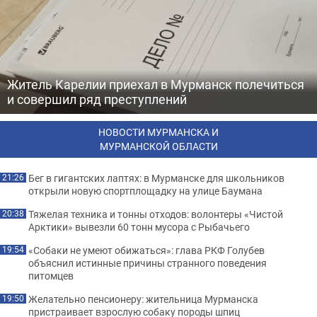
Житель Карелии приехал в Мурманск полечиться
и совершил ряд преступлений
НОВОСТИ МУРМАНСКА И
МУРМАНСКОЙ ОБЛАСТИ
Бег в гигантских лаптях: в Мурманске для школьников
21:26
открыли новую спортплощадку на улице Баумана
Тяжелая техника и тонны отходов: волонтеры «Чистой
20:38
Арктики» вывезли 60 тонн мусора с Рыбачьего
«Собаки не умеют обижаться»: глава РКФ Голубев
19:54
объяснил истинные причины странного поведения
питомцев
Желательно пенсионеру: жительница Мурманска
19:50
пристраивает взрослую собаку породы шпиц