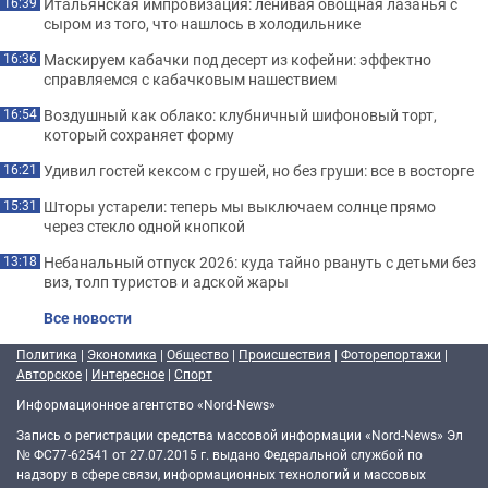
Итальянская импровизация: ленивая овощная лазанья с
16:39
сыром из того, что нашлось в холодильнике
Маскируем кабачки под десерт из кофейни: эффектно
16:36
справляемся с кабачковым нашествием
Воздушный как облако: клубничный шифоновый торт,
16:54
который сохраняет форму
Удивил гостей кексом с грушей, но без груши: все в восторге
16:21
Шторы устарели: теперь мы выключаем солнце прямо
15:31
через стекло одной кнопкой
Небанальный отпуск 2026: куда тайно рвануть с детьми без
13:18
виз, толп туристов и адской жары
Все новости
Политика
|
Экономика
|
Общество
|
Происшествия
|
Фоторепортажи
|
Авторское
|
Интересное
|
Спорт
Информационное агентство «Nord-News»
Запись о регистрации средства массовой информации «Nord-News» Эл
№ ФС77-62541 от 27.07.2015 г. выдано Федеральной службой по
надзору в сфере связи, информационных технологий и массовых