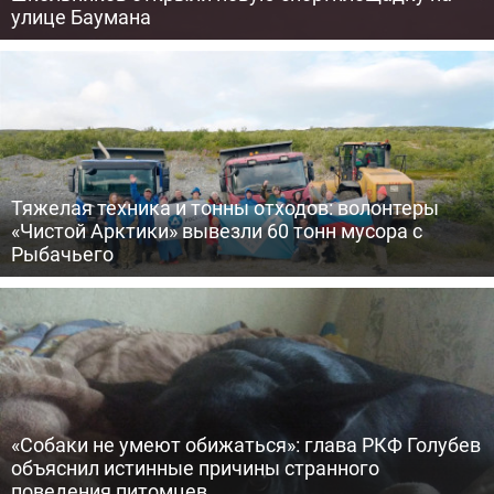
улице Баумана
Тяжелая техника и тонны отходов: волонтеры
«Чистой Арктики» вывезли 60 тонн мусора с
Рыбачьего
«Собаки не умеют обижаться»: глава РКФ Голубев
объяснил истинные причины странного
поведения питомцев