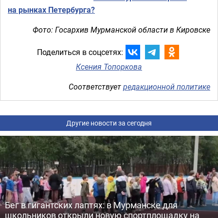
на рынках Петербурга?
Фото: Госархив Мурманской области в Кировске
Поделиться в соцсетях:
Ксения Топоркова
Соответствует
редакционной политике
Другие новости за сегодня
Бег в гигантских лаптях: в Мурманске для
школьников открыли новую спортплощадку на