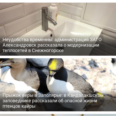
Неудобства временны: администрация ЗАТО
Александровск рассказала о модернизации
теплосетей в Снежногорске
Прыжок веры в Заполярье: в Кандалакшском
заповеднике рассказали об опасной жизни
птенцов кайры