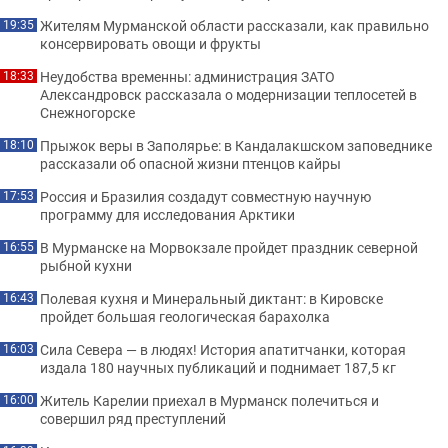
Жителям Мурманской области рассказали, как правильно
19:35
консервировать овощи и фрукты
Неудобства временны: администрация ЗАТО
18:33
Александровск рассказала о модернизации теплосетей в
Снежногорске
Прыжок веры в Заполярье: в Кандалакшском заповеднике
18:10
рассказали об опасной жизни птенцов кайры
Россия и Бразилия создадут совместную научную
17:53
программу для исследования Арктики
В Мурманске на Морвокзале пройдет праздник северной
16:55
рыбной кухни
Полевая кухня и Минеральный диктант: в Кировске
16:43
пройдет большая геологическая барахолка
Сила Севера — в людях! История апатитчанки, которая
16:03
издала 180 научных публикаций и поднимает 187,5 кг
Житель Карелии приехал в Мурманск полечиться и
16:00
совершил ряд преступлений