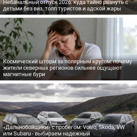
Небанальный отпуск 2026: куда тайно рвануть с
детьми без виз, толп туристов и адской жары
Космический шторм за полярным кругом: почему
жители северных регионов сильнее ощущают
магнитные бури
«Дальнобойщики» с пробегом: Volvo, Skoda, VW
или Subaru - выбираем надежный