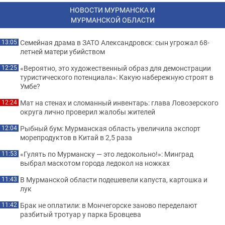
НОВОСТИ МУРМАНСКА И
МУРМАНСКОЙ ОБЛАСТИ
Семейная драма в ЗАТО Александровск: сын угрожал 68-
13:05
летней матери убийством
«Вероятно, это художественный образ для демонстрации
12:25
туристического потенциала»: Какую набережную строят в
Умбе?
Мат на стенах и сломанный инвентарь: глава Ловозерского
12:24
округа лично проверил жалобы жителей
Рыбный бум: Мурманская область увеличила экспорт
12:04
морепродуктов в Китай в 2,5 раза
«Гулять по Мурманску — это ледокольно!»: Минград
11:53
выбрал маскотом города ледокол на ножках
В Мурманской области подешевели капуста, картошка и
11:43
лук
Брак не оплатили: в Мончегорске заново переделают
11:42
разбитый тротуар у парка Бровцева