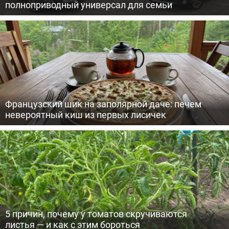
полноприводный универсал для семьи
Французский шик на заполярной даче: печем
невероятный киш из первых лисичек
5 причин, почему у томатов скручиваются
листья — и как с этим бороться