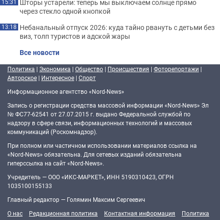
Шторы устарели: теперь мы выключаем солнце прямо
15:31
через стекло одной кнопкой
Небанальный отпуск 2026: куда тайно рвануть с детьми без
13:18
виз, толп туристов и адской жары
Все новости
Политика
|
Экономика
|
Общество
|
Происшествия
|
Фоторепортажи
|
Авторское
|
Интересное
|
Спорт
Информационное агентство «Nord-News»
Запись о регистрации средства массовой информации «Nord-News» Эл
№ ФС77-62541 от 27.07.2015 г. выдано Федеральной службой по
надзору в сфере связи, информационных технологий и массовых
коммуникаций (Роскомнадзор).
При полном или частичном использовании материалов ссылка на
«Nord-News» обязательна. Для сетевых изданий обязательна
гиперссылка на сайт «Nord-News».
Учредитель — ООО «ИКС-МАРКЕТ», ИНН 5190310423, ОГРН
1035100155133
Главный редактор — Голямин Максим Сергеевич
О нас
Редакционная политика
Контактная информация
Политика