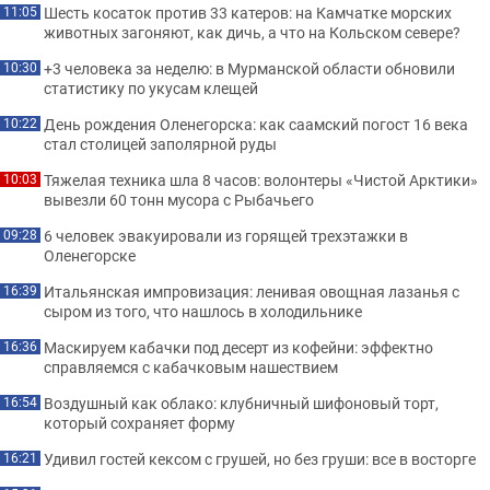
Шесть косаток против 33 катеров: на Камчатке морских
11:05
животных загоняют, как дичь, а что на Кольском севере?
+3 человека за неделю: в Мурманской области обновили
10:30
статистику по укусам клещей
День рождения Оленегорска: как саамский погост 16 века
10:22
стал столицей заполярной руды
Тяжелая техника шла 8 часов: волонтеры «Чистой Арктики»
10:03
вывезли 60 тонн мусора с Рыбачьего
6 человек эвакуировали из горящей трехэтажки в
09:28
Оленегорске
Итальянская импровизация: ленивая овощная лазанья с
16:39
сыром из того, что нашлось в холодильнике
Маскируем кабачки под десерт из кофейни: эффектно
16:36
справляемся с кабачковым нашествием
Воздушный как облако: клубничный шифоновый торт,
16:54
который сохраняет форму
Удивил гостей кексом с грушей, но без груши: все в восторге
16:21