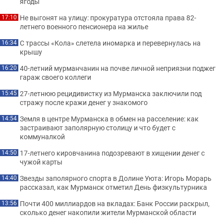
ягоды
Не выгонят на улицу: прокуратура отстояла права 82-
17:10
летнего военного пенсионера на жилье
С трассы «Кола» слетела иномарка и перевернулась на
16:34
крышу
40-летний мурманчанин на почве личной неприязни поджег
16:20
гараж своего коллеги
27-летнюю рецидивистку из Мурманска заключили под
15:45
стражу после кражи денег у знакомого
Земля в центре Мурманска в обмен на расселение: как
14:54
застраивают заполярную столицу и что будет с
коммуналкой
17-летнего кировчанина подозревают в хищении денег с
14:50
чужой карты
Звезды заполярного спорта в Долине Уюта: Игорь Морарь
14:40
рассказал, как Мурманск отметил День физкультурника
Почти 400 миллиардов на вкладах: Банк России раскрыл,
13:56
сколько денег накопили жители Мурманской области