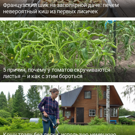
Французский шик на заполярной даче: печем
невероятный киш из первых лисичек
5 причин, почему у томатов скручиваются
листья — и как с этим бороться
Кошу траву без лески: использую немецкую