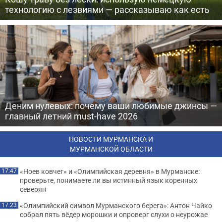
технологию с лезвиями — рассказываю как есть
Деним нулевых: почему ваши любимые джинсы —
главный летний must-have 2026
НОВОСТИ МУРМАНСКА И
МУРМАНСКОЙ ОБЛАСТИ
«Ноев ковчег» и «Олимпийская деревня» в Мурманске:
17:47
проверьте, понимаете ли вы истинный язык коренных
северян
«Олимпийский символ Мурманского берега»: Антон Чайко
17:23
собрал пять вёдер морошки и опроверг слухи о неурожае