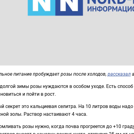
льное питание пробуждает розы после холодов,
рассказал
а
долгой зимы розы нуждаются в особом уходе. Есть спосо
новиться и пойти в рост.
й секрет это кальциевая селитра. На 10 литров воды над
ной золы. Раствор настаивают 4 часа.
мливать розы нужно, когда почва прогреется до +10 град
аствор вносят в канавку вокруг куста, отступив 25 см от ц