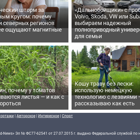
ческий шторм за
«Дальнобойщики» с про
ным кругом: почему
Volvo, Skoda, VW или Suba
и северных регионов
выбираем надежный
ее ощущают магнитные
полноприводный универ
для семьи
Кошу траву без лески:
ин, почему у томатов
использую немецкую
ваются листья — и как с
технологию с лезвиями 
бороться
рассказываю как есть
портажи
|
Авторское
|
Интересное
|
Спорт
d-News» Эл № ФС77-62541 от 27.07.2015 г. выдано Федеральной службой по 