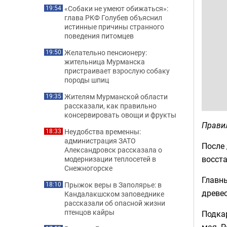
«Собаки не умеют обижаться»:
19:54
глава РКФ Голубев объяснил
истинные причины странного
поведения питомцев
Желательно пенсионеру:
19:50
жительница Мурманска
пристраивает взрослую собаку
породы шпиц
Жителям Мурманской области
19:35
рассказали, как правильно
консервировать овощи и фрукты
Прави
Неудобства временны:
18:33
администрация ЗАТО
После 
Александровск рассказала о
восста
модернизации теплосетей в
Снежногорске
Главны
Прыжок веры в Заполярье: в
18:10
древес
Кандалакшском заповеднике
рассказали об опасной жизни
птенцов кайры
Подкар
мая. Р