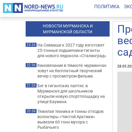
ПОЛИТИКА
ЭК
Пр
НОВОСТИ МУРМАНСКА И
МУРМАНСКОЙ ОБЛАСТИ
ве
На Севмаше к 2027 году изготовят
23:26
са
25-тонные подшипники-гиганты
для нового ледокола «Сталинград»
Киновязание в темноте: мурманчан
22:36
28.05.20
зовут на бесплатный творческий
вечер с просмотром фильма
Бег в гигантских лаптях: в
21:26
Мурманске для школьников
открыли новую спортплощадку на
улице Баумана
Тяжелая техника и тонны отходов:
20:38
волонтеры «Чистой Арктики»
вывезли 60 тонн мусора с
Рыбачьего