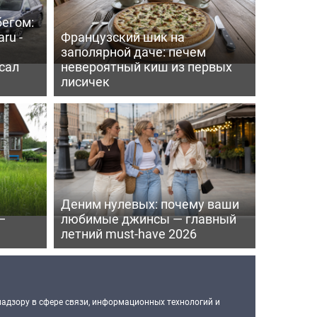
бегом:
ru -
Французский шик на
заполярной даче: печем
сал
невероятный киш из первых
лисичек
Деним нулевых: почему ваши
—
любимые джинсы — главный
летний must-have 2026
надзору в сфере связи, информационных технологий и