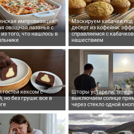
янская импровизация:
Маскируем кабачки под
ая овощная лазанья с
десерт из кофейни: эфф
из того, что нашлось в
справляемся с кабачко
ильнике
нашествием
 гостей кексом с
Шторы устарели: тепер
, но без груши: все в
выключаем солнце пря
рге
через стекло одной кно