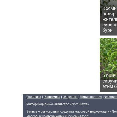
Косми
поляр
жител
сильн
бури
5 прич
скручи
этим 
Политика
|
Экономика
|
Общество
|
Происшествия
|
Фоторе
Информационное агентство «Nord-News»
Запись о регистрации средства массовой информации «Nor
массовых коммуникаций (Роскомнадзор).