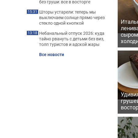
без груши: все в восторге
Шторы устарели: теперь мы
15:31
выключаем солнце прямо через
Италь
стекло одной кнопкой
ленив
Небанальный отпуск 2026: куда
13:18
сыром 
тайно рвануть с детьми без виз,
холод
толп туристов и адской жары
Все новости
Удивил
грушей
восто