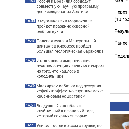
Россия и Бразилия создадут
17:53
совместную научную программу
Через
для исследования Арктики
(10 гр
В Мурманске на Морвокзале
16:55
пройдет праздник северной
Резуль
рыбной кухни
Полевая кухня и Минеральный
16:43
Ранее
диктант: в Кировске пройдет
большая геологическая барахолка
Подели
Итальянская импровизация:
16:39
ленивая овощная лазанья с сыром
из того, что нашлось в
холодильнике
Маскируем кабачки под десерт из
16:36
кофейни: эффектно справляемся с
кабачковым нашествием
Воздушный как облако:
16:54
клубничный шифоновый торт,
который сохраняет форму
Удивил гостей кексом с грушей, но
16:21