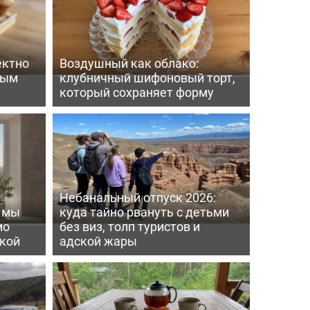
ектно
Воздушный как облако:
вым
клубничный шифоновый торт,
который сохраняет форму
Небанальный отпуск 2026:
ь мы
куда тайно рвануть с детьми
мо
без виз, толп туристов и
пкой
адской жары