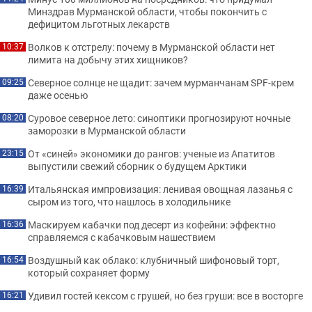
Минздрав Мурманской области, чтобы покончить с
дефицитом льготных лекарств
Волков к отстрелу: почему в Мурманской области нет
10:37
лимита на добычу этих хищников?
Северное солнце не щадит: зачем мурманчанам SPF-крем
09:25
даже осенью
Суровое северное лето: синоптики прогнозируют ночные
08:20
заморозки в Мурманской области
От «синей» экономики до рангов: ученые из Апатитов
23:15
выпустили свежий сборник о будущем Арктики
Итальянская импровизация: ленивая овощная лазанья с
16:39
сыром из того, что нашлось в холодильнике
Маскируем кабачки под десерт из кофейни: эффектно
16:36
справляемся с кабачковым нашествием
Воздушный как облако: клубничный шифоновый торт,
16:54
который сохраняет форму
Удивил гостей кексом с грушей, но без груши: все в восторге
16:21