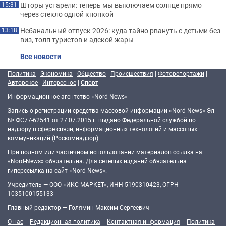
Шторы устарели: теперь мы выключаем солнце прямо
15:31
через стекло одной кнопкой
Небанальный отпуск 2026: куда тайно рвануть с детьми без
13:18
виз, толп туристов и адской жары
Все новости
Политика
|
Экономика
|
Общество
|
Происшествия
|
Фоторепортажи
|
Авторское
|
Интересное
|
Спорт
Информационное агентство «Nord-News»
Запись о регистрации средства массовой информации «Nord-News» Эл
№ ФС77-62541 от 27.07.2015 г. выдано Федеральной службой по
надзору в сфере связи, информационных технологий и массовых
коммуникаций (Роскомнадзор).
При полном или частичном использовании материалов ссылка на
«Nord-News» обязательна. Для сетевых изданий обязательна
гиперссылка на сайт «Nord-News».
Учредитель — ООО «ИКС-МАРКЕТ», ИНН 5190310423, ОГРН
1035100155133
Главный редактор — Голямин Максим Сергеевич
О нас
Редакционная политика
Контактная информация
Политика