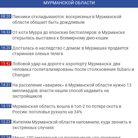
МУРМАНСКОЙ ОБЛАСТИ
Пикники откладываются: воскресенье в Мурманской
08:20
области обещает быть дождливым
От кота Мурра до японских бестселлеров: в Мурманске
16:33
открылась выставка к Всемирному дню кошек
Досталась в наследство с домом: в Мурмашах продается
16:20
старинная оленья телега
Лобовой удар на дороге к аэропорту Мурманска: два
15:42
человека госпитализированы после столкновения Subaru и
Changan
На расселение «авариек» в Мурманской области нужно 13
14:31
миллиардов: власти нашли способ надавить на
застройщиков
Мурманская область вошла в топ-2 по потере скота в
13:19
России: поголовье рухнуло на 34%
Жителям Мурманской области напомнили, куда звонить в
12:23
экстренных случаях
Минус 100 миллионов на посредников: что придумал
11:24