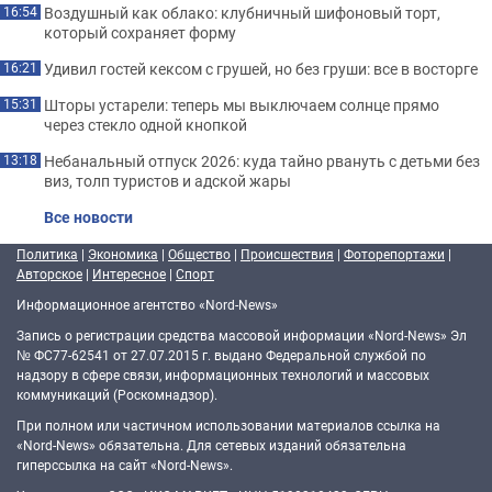
Воздушный как облако: клубничный шифоновый торт,
16:54
который сохраняет форму
Удивил гостей кексом с грушей, но без груши: все в восторге
16:21
Шторы устарели: теперь мы выключаем солнце прямо
15:31
через стекло одной кнопкой
Небанальный отпуск 2026: куда тайно рвануть с детьми без
13:18
виз, толп туристов и адской жары
Все новости
Политика
|
Экономика
|
Общество
|
Происшествия
|
Фоторепортажи
|
Авторское
|
Интересное
|
Спорт
Информационное агентство «Nord-News»
Запись о регистрации средства массовой информации «Nord-News» Эл
№ ФС77-62541 от 27.07.2015 г. выдано Федеральной службой по
надзору в сфере связи, информационных технологий и массовых
коммуникаций (Роскомнадзор).
При полном или частичном использовании материалов ссылка на
«Nord-News» обязательна. Для сетевых изданий обязательна
гиперссылка на сайт «Nord-News».