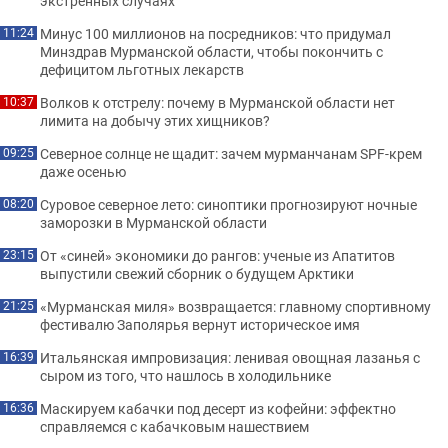
экстренных случаях
Минус 100 миллионов на посредников: что придумал
11:24
Минздрав Мурманской области, чтобы покончить с
дефицитом льготных лекарств
Волков к отстрелу: почему в Мурманской области нет
10:37
лимита на добычу этих хищников?
Северное солнце не щадит: зачем мурманчанам SPF-крем
09:25
даже осенью
Суровое северное лето: синоптики прогнозируют ночные
08:20
заморозки в Мурманской области
От «синей» экономики до рангов: ученые из Апатитов
23:15
выпустили свежий сборник о будущем Арктики
«Мурманская миля» возвращается: главному спортивному
21:25
фестивалю Заполярья вернут историческое имя
Итальянская импровизация: ленивая овощная лазанья с
16:39
сыром из того, что нашлось в холодильнике
Маскируем кабачки под десерт из кофейни: эффектно
16:36
справляемся с кабачковым нашествием