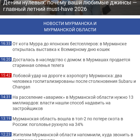
Деним нулевых: почему ваши любимые джинсы —
главный летний must-have 2026
НОВОСТИ МУРМАНСКА И
МУРМАНСКОЙ ОБЛАСТИ
От кота Мурра до японских бестселлеров: в Мурманске
16:33
открылась выставка к Всемирному дню кошек
Досталась в наследство с домом: в Мурмашах продается
16:20
старинная оленья телега
Лобовой удар на дороге к аэропорту Мурманска: два
15:42
человека госпитализированы после столкновения Subaru и
Changan
На расселение «авариек» в Мурманской области нужно 13
14:31
миллиардов: власти нашли способ надавить на
застройщиков
Мурманская область вошла в топ-2 по потере скота в
13:19
России: поголовье рухнуло на 34%
Жителям Мурманской области напомнили, куда звонить в
12:23