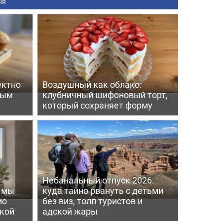
ня
ектно
Воздушный как облако:
вым
клубничный шифоновый торт,
который сохраняет форму
Небанальный отпуск 2026:
ь мы
куда тайно рвануть с детьми
мо
без виз, толп туристов и
пкой
адской жары