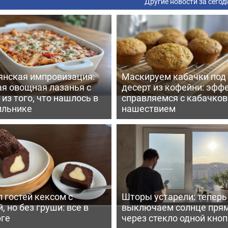
Другие новости за сегод
янская импровизация:
Маскируем кабачки под
ая овощная лазанья с
десерт из кофейни: эфф
из того, что нашлось в
справляемся с кабачко
ильнике
нашествием
 гостей кексом с
Шторы устарели: тепер
, но без груши: все в
выключаем солнце пря
рге
через стекло одной кно