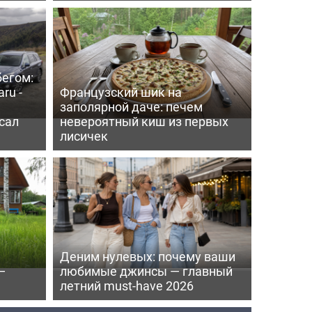
бегом:
ru -
Французский шик на
заполярной даче: печем
сал
невероятный киш из первых
лисичек
Деним нулевых: почему ваши
—
любимые джинсы — главный
летний must-have 2026