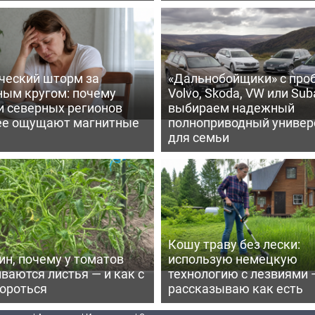
ческий шторм за
«Дальнобойщики» с про
ным кругом: почему
Volvo, Skoda, VW или Suba
и северных регионов
выбираем надежный
ее ощущают магнитные
полноприводный универ
для семьи
Кошу траву без лески:
ин, почему у томатов
использую немецкую
ваются листья — и как с
технологию с лезвиями 
бороться
рассказываю как есть