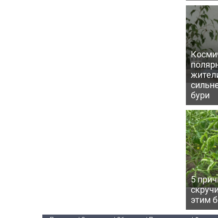
Косми
поляр
жител
сильн
бури
5 прич
скручи
этим 