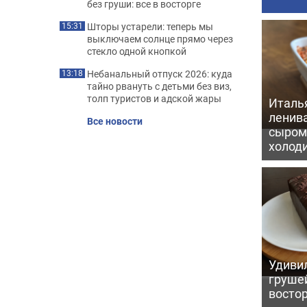
без груши: все в восторге
Шторы устарели: теперь мы
15:31
выключаем солнце прямо через
стекло одной кнопкой
Небанальный отпуск 2026: куда
13:18
тайно рвануть с детьми без виз,
толп туристов и адской жары
Италь
ленив
Все новости
сыром 
холод
Удивил
грушей
восто