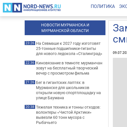
ПОЛИТИКА
ЭК
За
НОВОСТИ МУРМАНСКА И
МУРМАНСКОЙ ОБЛАСТИ
см
На Севмаше к 2027 году изготовят
23:26
25-тонные подшипники-гиганты
09.07.20
для нового ледокола «Сталинград»
Киновязание в темноте: мурманчан
22:36
зовут на бесплатный творческий
вечер с просмотром фильма
Бег в гигантских лаптях: в
21:26
Мурманске для школьников
открыли новую спортплощадку на
улице Баумана
Тяжелая техника и тонны отходов:
20:38
волонтеры «Чистой Арктики»
вывезли 60 тонн мусора с
Рыбачьего