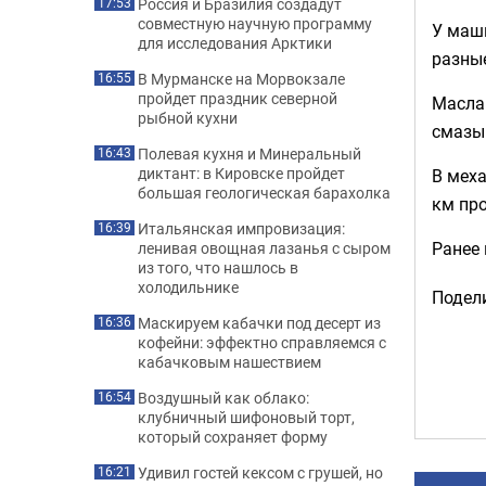
Россия и Бразилия создадут
17:53
совместную научную программу
У маши
для исследования Арктики
разные
В Мурманске на Морвокзале
16:55
пройдет праздник северной
Масла 
рыбной кухни
смазы
Полевая кухня и Минеральный
16:43
диктант: в Кировске пройдет
В меха
большая геологическая барахолка
км про
Итальянская импровизация:
16:39
Ранее
ленивая овощная лазанья с сыром
из того, что нашлось в
холодильнике
Подели
Маскируем кабачки под десерт из
16:36
кофейни: эффектно справляемся с
кабачковым нашествием
Воздушный как облако:
16:54
клубничный шифоновый торт,
который сохраняет форму
Удивил гостей кексом с грушей, но
16:21