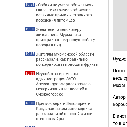
«Собаки не умеют обижаться»:
19:54
глава РКФ Голубев объяснил
истинные причины странного
поведения питомцев
Желательно пенсионеру:
19:50
жительница Мурманска
пристраивает взрослую собаку
породы шпиц
Жителям Мурманской области
19:35
Нужно 
рассказали, как правильно
консервировать овощи и фрукты
Некото
Неудобства временны:
18:33
весь с
администрация ЗАТО
Александровск рассказала о
Механ
модернизации теплосетей в
Снежногорске
Автор 
Прыжок веры в Заполярье: в
18:10
коробо
Кандалакшском заповеднике
рассказали об опасной жизни
В инст
птенцов кайры
точног