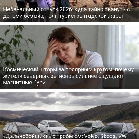
Небанальный отпуск 2026: куда тайно рвануть с
детьми без виз, толп туристов и адской жары
Космический шторм за полярным кругом: почему
жители северных регионов сильнее ощущают
магнитные бури
«Дальнобойщики» с пробегом: Volvo, Skoda, VW