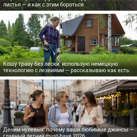
листья — и как с этим бороться
Кошу траву без лески: использую немецкую
технологию с лезвиями — рассказываю как есть
Деним нулевых: почему ваши любимые джинсы —
главный летний must-have 2026