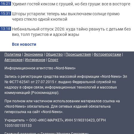
Удивил гостей кексом с грушей, но без груши: все в восторге
16:21
Шторы устарели: теперь мы выключаем солнце прямо
15:31
через стекло одной кнопкой
Небанальный отпуск 2026: куда тайно рвануть с детьми без
13:18
виз, толп туристов и адской жары
Все новости
Политика
|
Экономика
|
Общество
|
Происшествия
|
Фоторепортажи
|
Авторское
|
Интересное
|
Спорт
Информационное агентство «Nord-News»
Запись о регистрации средства массовой информации «Nord-News» Эл
№ ФС77-62541 от 27.07.2015 г. выдано Федеральной службой по
надзору в сфере связи, информационных технологий и массовых
коммуникаций (Роскомнадзор).
При полном или частичном использовании материалов ссылка на
«Nord-News» обязательна. Для сетевых изданий обязательна
гиперссылка на сайт «Nord-News».
Учредитель — ООО «ИКС-МАРКЕТ», ИНН 5190310423, ОГРН
1035100155133
Главный редактор — Голямин Максим Сергеевич