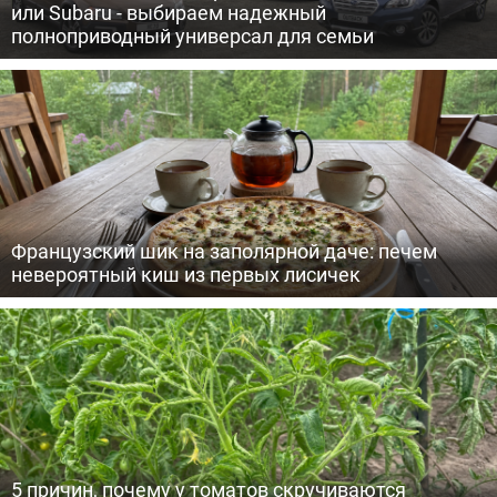
или Subaru - выбираем надежный
полноприводный универсал для семьи
Французский шик на заполярной даче: печем
невероятный киш из первых лисичек
5 причин, почему у томатов скручиваются