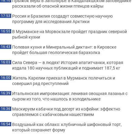
Прыжок веры в Заполярье: в Кандалакшском заповеднике
18:10
рассказали об опасной жизни птенцов кайры
Россия и Бразилия создадут совместную научную
17:53
программу для исследования Арктики
В Мурманске на Морвокзале пройдет праздник северной
16:55
рыбной кухни
Полевая кухня и Минеральный диктант: в Кировске
16:43
пройдет большая геологическая барахолка
Сила Севера — в людях! История апатитчанки, которая
16:03
издала 180 научных публикаций и поднимает 187,5 кг
Житель Карелии приехал в Мурманск полечиться и
16:00
совершил ряд преступлений
Итальянская импровизация: ленивая овощная лазанья с
16:39
сыром из того, что нашлось в холодильнике
Маскируем кабачки под десерт из кофейни: эффектно
16:36
справляемся с кабачковым нашествием
Воздушный как облако: клубничный шифоновый торт,
16:54
который сохраняет форму