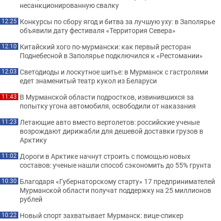
несанкционированную свалку
Конкурсы по сбору ягод и битва за лучшую уху: в Заполярье
12:25
объявили дату фестиваля «Территория Севера»
Китайский хого по-мурмански: как первый ресторан
12:10
Поднебесной в Заполярье подключился к «Рестомании»
Светодиоды и лоскутное шитье: в Мурманск с гастролями
12:03
едет знаменитый театр кукол из Беларуси
В Мурманской области подростков, извинившихся за
11:43
попытку угона автомобиля, освободили от наказания
Летающие авто вместо вертолетов: российские ученые
11:23
возрождают дирижабли для дешевой доставки грузов в
Арктику
Дороги в Арктике начнут строить с помощью новых
11:02
составов: ученые нашли способ сэкономить до 55% грунта
Благодаря «Губернаторскому старту» 17 предпринимателей
10:30
Мурманской области получат поддержку на 25 миллионов
рублей
Новый спорт захватывает Мурманск: вице-спикер
10:22