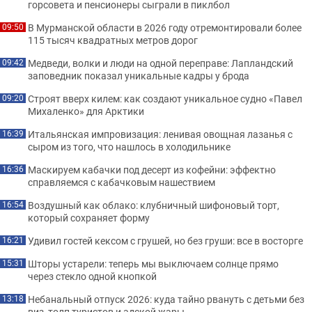
горсовета и пенсионеры сыграли в пиклбол
В Мурманской области в 2026 году отремонтировали более
09:50
115 тысяч квадратных метров дорог
Медведи, волки и люди на одной переправе: Лапландский
09:42
заповедник показал уникальные кадры у брода
Строят вверх килем: как создают уникальное судно «Павел
09:20
Михаленко» для Арктики
Итальянская импровизация: ленивая овощная лазанья с
16:39
сыром из того, что нашлось в холодильнике
Маскируем кабачки под десерт из кофейни: эффектно
16:36
справляемся с кабачковым нашествием
Воздушный как облако: клубничный шифоновый торт,
16:54
который сохраняет форму
Удивил гостей кексом с грушей, но без груши: все в восторге
16:21
Шторы устарели: теперь мы выключаем солнце прямо
15:31
через стекло одной кнопкой
Небанальный отпуск 2026: куда тайно рвануть с детьми без
13:18
виз, толп туристов и адской жары