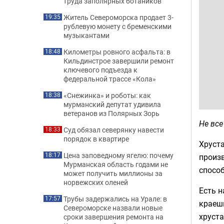
труда заполярных ботаников
Житель Североморска продает 3-
19:35
рублевую монету с бременскими
музыкантами
Километры ровного асфальта: в
18:48
Кильдинстрое завершили ремонт
ключевого подъезда к
федеральной трассе «Кола»
«Снежинка» и роботы: как
18:38
мурманский депутат удивила
ветеранов из Полярных Зорь
Не все
Суд обязал северянку навести
18:33
порядок в квартире
Хруста
Цена заповедному ягелю: почему
18:17
произ
Мурманская область годами не
способ
может получить миллионы за
норвежских оленей
Есть н
Трубы задержались на Урале: в
17:57
краешк
Североморске назвали новые
хруста
сроки завершения ремонта на