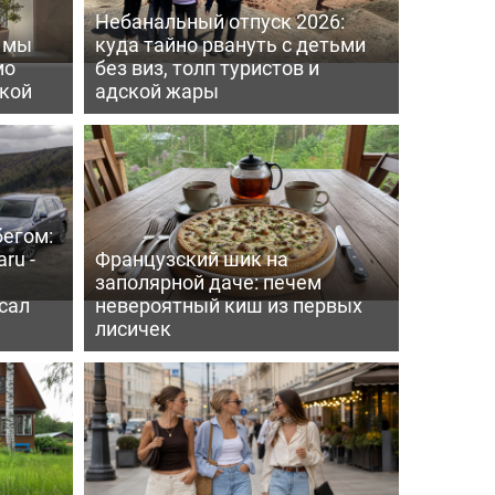
Небанальный отпуск 2026:
ь мы
куда тайно рвануть с детьми
мо
без виз, толп туристов и
пкой
адской жары
бегом:
ru -
Французский шик на
заполярной даче: печем
сал
невероятный киш из первых
лисичек