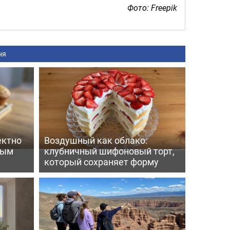
Фото: Freepik
ня
ектно
Воздушный как облако:
вым
клубничный шифоновый торт,
который сохраняет форму