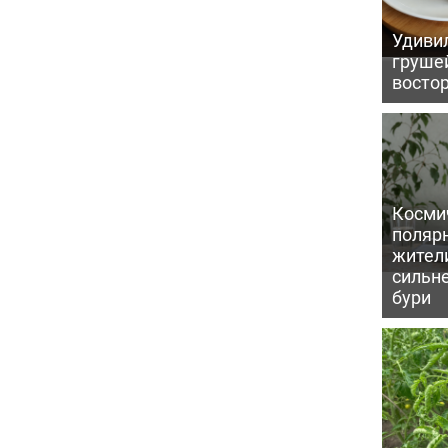
Удивил
грушей
восто
Косми
поляр
жител
сильн
бури