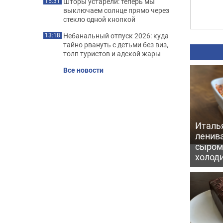
Шторы устарели: теперь мы
15:31
выключаем солнце прямо через
стекло одной кнопкой
Небанальный отпуск 2026: куда
13:18
тайно рвануть с детьми без виз,
толп туристов и адской жары
Все новости
Италь
ленив
сыром 
холод