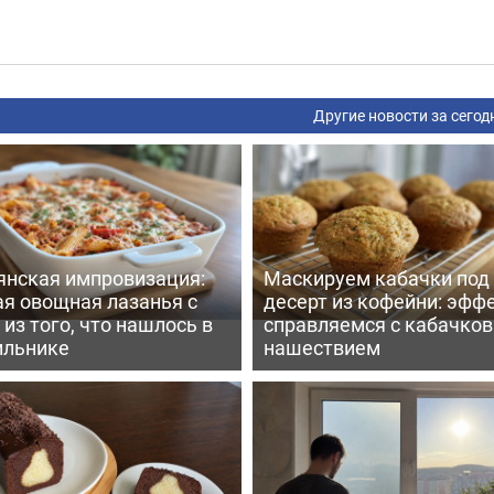
Другие новости за сегод
янская импровизация:
Маскируем кабачки под
ая овощная лазанья с
десерт из кофейни: эфф
из того, что нашлось в
справляемся с кабачко
ильнике
нашествием