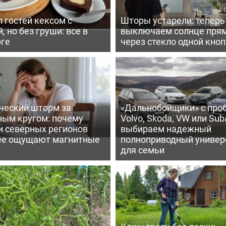
 гостей кексом с
Шторы устарели: тепер
, но без груши: все в
выключаем солнце пря
рге
через стекло одной кно
ческий шторм за
«Дальнобойщики» с про
ным кругом: почему
Volvo, Skoda, VW или Suba
и северных регионов
выбираем надежный
ее ощущают магнитные
полноприводный универ
для семьи