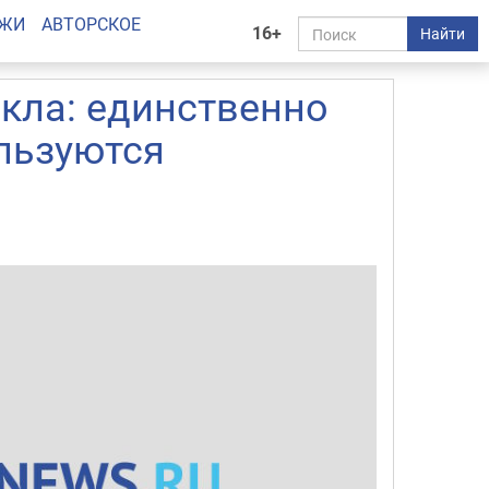
АЖИ
АВТОРСКОЕ
16+
Найти
екла: единственно
льзуются