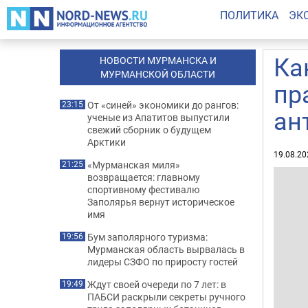
ПОЛИТИКА
ЭК
Ка
НОВОСТИ МУРМАНСКА И
МУРМАНСКОЙ ОБЛАСТИ
пр
От «синей» экономики до рангов:
23:15
ан
ученые из Апатитов выпустили
свежий сборник о будущем
Арктики
19.08.20
«Мурманская миля»
21:25
возвращается: главному
спортивному фестивалю
Заполярья вернут историческое
имя
Бум заполярного туризма:
19:56
Мурманская область вырвалась в
лидеры СЗФО по приросту гостей
Ждут своей очереди по 7 лет: в
19:49
ПАБСИ раскрыли секреты ручного