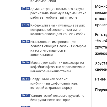
Комсомольской
Можно 
Администрация Кольского округа
17:10
высоко
рассказала, почему в Мурмашах не
работает мобильный интернет
стакан
провер
Киберхулиганы и пугающие звуки:
17:09
ветеринар объяснила, чем умная
колонка опасна для кошек и собак
Есть о
тёмной
Итальянская импровизация:
16:39
ленивая овощная лазанья с сыром
хруста
из того, что нашлось в
железа
холодильнике
Маскируем кабачки под десерт из
Хруста
16:36
кофейни: эффектно справляемся с
свече
кабачковым нашествием
Ранее
Воздушный как облако:
16:54
клубничный шифоновый торт,
который сохраняет форму
Подели
Удивил гостей кексом с грушей, но
16:21
без груши: все в восторге