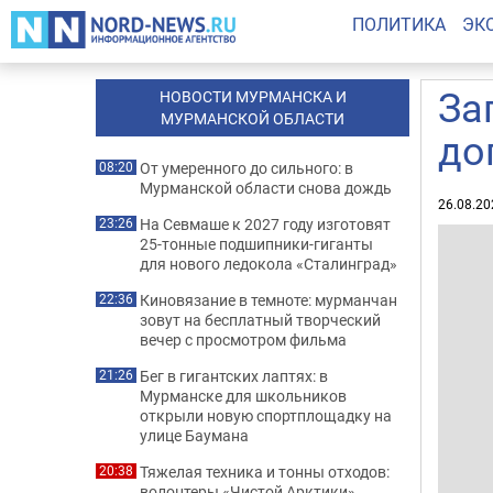
ПОЛИТИКА
ЭК
За
НОВОСТИ МУРМАНСКА И
МУРМАНСКОЙ ОБЛАСТИ
до
От умеренного до сильного: в
08:20
Мурманской области снова дождь
26.08.20
На Севмаше к 2027 году изготовят
23:26
25-тонные подшипники-гиганты
для нового ледокола «Сталинград»
Киновязание в темноте: мурманчан
22:36
зовут на бесплатный творческий
вечер с просмотром фильма
Бег в гигантских лаптях: в
21:26
Мурманске для школьников
открыли новую спортплощадку на
улице Баумана
Тяжелая техника и тонны отходов:
20:38
волонтеры «Чистой Арктики»