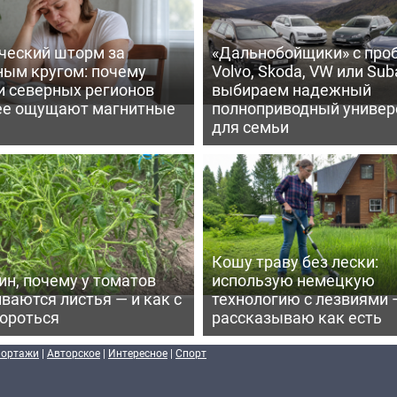
ческий шторм за
«Дальнобойщики» с про
ным кругом: почему
Volvo, Skoda, VW или Suba
и северных регионов
выбираем надежный
ее ощущают магнитные
полноприводный универ
для семьи
Кошу траву без лески:
ин, почему у томатов
использую немецкую
ваются листья — и как с
технологию с лезвиями 
бороться
рассказываю как есть
портажи
|
Авторское
|
Интересное
|
Спорт