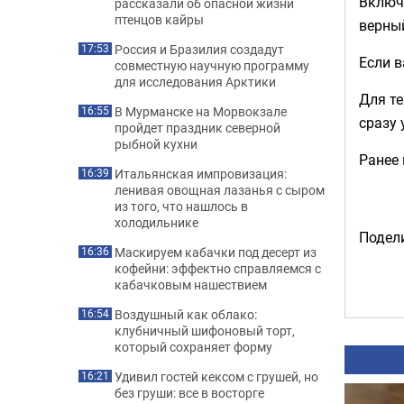
Включ
рассказали об опасной жизни
птенцов кайры
верный
Россия и Бразилия создадут
17:53
Если в
совместную научную программу
для исследования Арктики
Для те
В Мурманске на Морвокзале
16:55
сразу 
пройдет праздник северной
рыбной кухни
Ранее
Итальянская импровизация:
16:39
ленивая овощная лазанья с сыром
из того, что нашлось в
холодильнике
Подели
Маскируем кабачки под десерт из
16:36
кофейни: эффектно справляемся с
кабачковым нашествием
Воздушный как облако:
16:54
клубничный шифоновый торт,
который сохраняет форму
Удивил гостей кексом с грушей, но
16:21
без груши: все в восторге