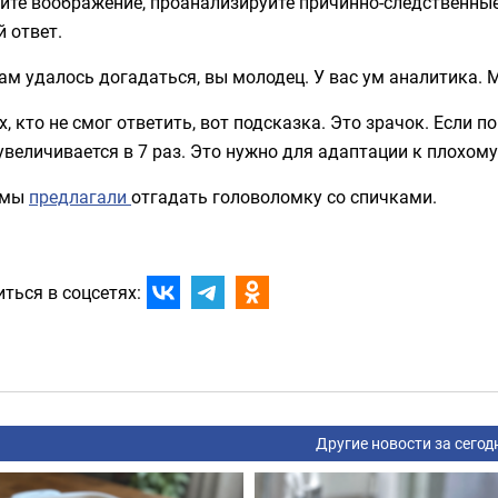
ите воображение, проанализируйте причинно-следственны
 ответ.
ам удалось догадаться, вы молодец. У вас ум аналитика. 
х, кто не смог ответить, вот подсказка. Это зрачок. Если п
увеличивается в 7 раз. Это нужно для адаптации к плохом
 мы
предлагали
отгадать головоломку со спичками.
ться в соцсетях:
Другие новости за сегод