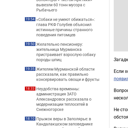
вывезли 60 тонн мусора с
Рыбачьего
«Собаки не умеют обижаться»:
19:54
глава РКФ Голубев объяснил
истинные причины странного
поведения питомцев
Желательно пенсионеру:
19:50
жительница Мурманска
пристраивает взрослую собаку
Загадк
породы шпиц
Жителям Мурманской области
19:35
Если х
рассказали, как правильно
появи
консервировать овощи и фрукты
Неудобства временны:
18:33
Вопрос
администрация ЗАТО
нескол
Александровск рассказала о
модернизации теплосетей в
Не сто
Снежногорске
обстоя
Прыжок веры в Заполярье: в
18:10
Кандалакшском заповеднике