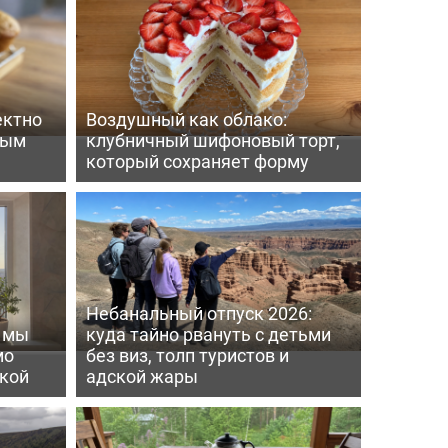
ектно
Воздушный как облако:
вым
клубничный шифоновый торт,
который сохраняет форму
Небанальный отпуск 2026:
ь мы
куда тайно рвануть с детьми
мо
без виз, толп туристов и
пкой
адской жары