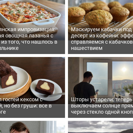
янская импровизация:
Маскируем кабачки под
ая овощная лазанья с
десерт из кофейни: эфф
из того, что нашлось в
справляемся с кабачко
ильнике
нашествием
 гостей кексом с
Шторы устарели: тепер
, но без груши: все в
выключаем солнце пря
рге
через стекло одной кно