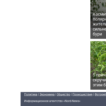
Косми
поляр
жител
сильн
бури
5 прич
скручи
этим 
Политика
|
Экономика
|
Общество
|
Происшествия
|
Фоторе
Информационное агентство «Nord-News»