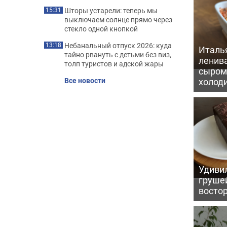
Шторы устарели: теперь мы
15:31
выключаем солнце прямо через
стекло одной кнопкой
Небанальный отпуск 2026: куда
13:18
Италь
тайно рвануть с детьми без виз,
ленив
толп туристов и адской жары
сыром 
холод
Все новости
Удивил
грушей
восто