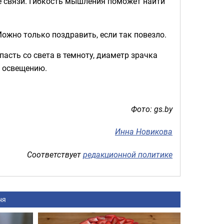
е связи. Гибкость мышления поможет найти
Можно только поздравить, если так повезло.
опасть со света в темноту, диаметр зрачка
у освещению.
Фото: gs.by
Инна Новикова
Соответствует
редакционной политике
ня