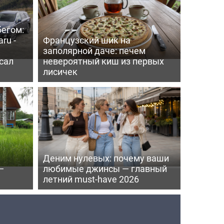
бегом:
ru -
Французский шик на
заполярной даче: печем
сал
невероятный киш из первых
лисичек
Деним нулевых: почему ваши
—
любимые джинсы — главный
летний must-have 2026