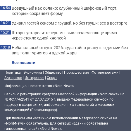
Воздушный как облако: клубничный шифоновый торт,
16:54
который сохраняет форму
Удивил гостей кексом с грушей, но без груши: все в восторге
16:21
Шторы устарели: теперь мы выключаем солнце прямо
15:31
через стекло одной кнопкой
Небанальный отпуск 2026: куда тайно рвануть с детьми без
13:18
виз, толп туристов и адской жары
Все новости
Политика
|
Экономика
|
Общество
|
Происшествия
|
Фоторепортажи
|
Авторское
|
Интересное
|
Спорт
Информационное агентство «Nord-News»
Запись о регистрации средства массовой информации «Nord-News» Эл
№ ФС77-62541 от 27.07.2015 г. выдано Федеральной службой по
надзору в сфере связи, информационных технологий и массовых
коммуникаций (Роскомнадзор).
При полном или частичном использовании материалов ссылка на
«Nord-News» обязательна. Для сетевых изданий обязательна
гиперссылка на сайт «Nord-News».