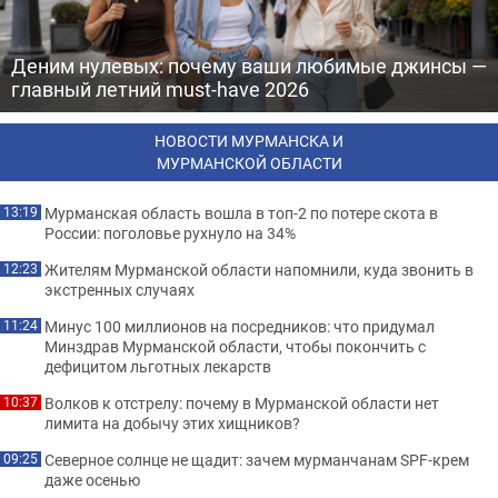
Деним нулевых: почему ваши любимые джинсы —
главный летний must-have 2026
НОВОСТИ МУРМАНСКА И
МУРМАНСКОЙ ОБЛАСТИ
Мурманская область вошла в топ-2 по потере скота в
13:19
России: поголовье рухнуло на 34%
Жителям Мурманской области напомнили, куда звонить в
12:23
экстренных случаях
Минус 100 миллионов на посредников: что придумал
11:24
Минздрав Мурманской области, чтобы покончить с
дефицитом льготных лекарств
Волков к отстрелу: почему в Мурманской области нет
10:37
лимита на добычу этих хищников?
Северное солнце не щадит: зачем мурманчанам SPF-крем
09:25
даже осенью