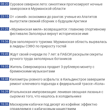
Суровое северное лето: синоптики прогнозируют ночные
08:20
заморозки в Мурманской области
От «синей» экономики до рангов: ученые из Апатитов
23:15
выпустили свежий сборник о будущем Арктики
«Мурманская миля» возвращается: главному спортивному
21:25
фестивалю Заполярья вернут историческое имя
Бум заполярного туризма: Мурманская область вырвалась
19:56
в лидеры СЗФО по приросту гостей
Ждут своей очереди по 7 лет: в ПАБСИ раскрыли секреты
19:49
ручного труда заполярных ботаников
Житель Североморска продает 3-рублевую монету с
19:35
бременскими музыкантами
Километры ровного асфальта: в Кильдинстрое завершили
18:48
ремонт ключевого подъезда к федеральной трассе «Кола»
Итальянская импровизация: ленивая овощная лазанья с
16:39
сыром из того, что нашлось в холодильнике
Маскируем кабачки под десерт из кофейни: эффектно
16:36
справляемся с кабачковым нашествием