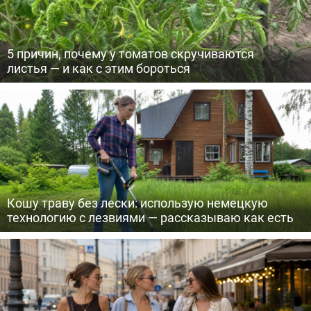
5 причин, почему у томатов скручиваются
листья — и как с этим бороться
Кошу траву без лески: использую немецкую
технологию с лезвиями — рассказываю как есть