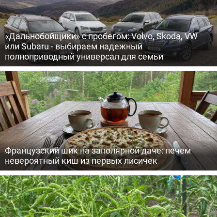
«Дальнобойщики» с пробегом: Volvo, Skoda, VW
или Subaru - выбираем надежный
полноприводный универсал для семьи
Французский шик на заполярной даче: печем
невероятный киш из первых лисичек