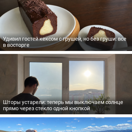
Удивил гостей кексом с грушей, но без груши: все
в восторге
Шторы устарели: теперь мы выключаем солнце
прямо через стекло одной кнопкой