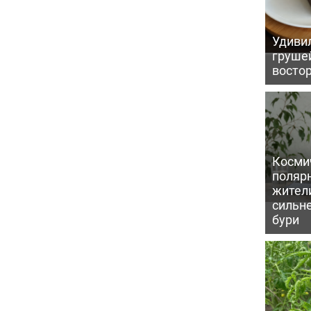
Удивил
грушей
восто
Косми
поляр
жител
сильн
бури