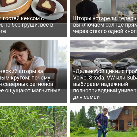
 гостей кексом с
Шторы устарели: тепер
, но без груши: все в
выключаем солнце пря
рге
через стекло одной кно
ческий шторм за
«Дальнобойщики» с про
ным кругом: почему
Volvo, Skoda, VW или Suba
и северных регионов
выбираем надежный
ее ощущают магнитные
полноприводный универ
для семьи