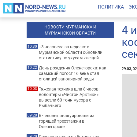
ПОЛИТИКА
ЭК
4 
НОВОСТИ МУРМАНСКА И
МУРМАНСКОЙ ОБЛАСТИ
ко
+3 человека за неделю: в
10:30
се
Мурманской области обновили
статистику по укусам клещей
День рождения Оленегорска: как
10:22
29.03, 0
саамский погост 16 века стал
столицей заполярной руды
Тяжелая техника шла 8 часов:
10:03
волонтеры «Чистой Арктики»
вывезли 60 тонн мусора с
Рыбачьего
6 человек эвакуировали из
09:28
горящей трехэтажки в
Оленегорске
Северное тепло на бетоне: как
09:20