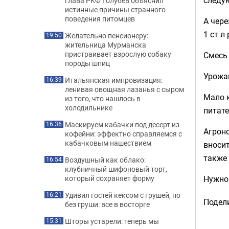
глава РКФ Голубев объяснил
истинные причины странного
поведения питомцев
А чере
1 ст л
Желательно пенсионеру:
19:50
жительница Мурманска
пристраивает взрослую собаку
Смесь 
породы шпиц
Урожай
Итальянская импровизация:
16:39
ленивая овощная лазанья с сыром
Мало к
из того, что нашлось в
холодильнике
питат
Маскируем кабачки под десерт из
16:36
Агрон
кофейни: эффектно справляемся с
кабачковым нашествием
вносит
также 
Воздушный как облако:
16:54
клубничный шифоновый торт,
Нужно
который сохраняет форму
Удивил гостей кексом с грушей, но
16:21
Подели
без груши: все в восторге
Шторы устарели: теперь мы
15:31