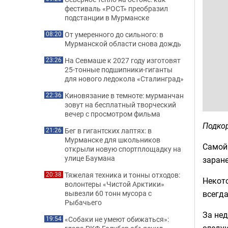
фестиваль «РОСТ» преобразил
подстанции в Мурманске
От умеренного до сильного: в
08:20
Мурманской области снова дождь
На Севмаше к 2027 году изготовят
23:26
25-тонные подшипники-гиганты
для нового ледокола «Сталинград»
Киновязание в темноте: мурманчан
22:36
зовут на бесплатный творческий
вечер с просмотром фильма
Подко
Бег в гигантских лаптях: в
21:26
Мурманске для школьников
Самой
открыли новую спортплощадку на
улице Баумана
заране
Тяжелая техника и тонны отходов:
20:38
Некото
волонтеры «Чистой Арктики»
всегда
вывезли 60 тонн мусора с
Рыбачьего
За не
«Собаки не умеют обижаться»:
19:54
следую