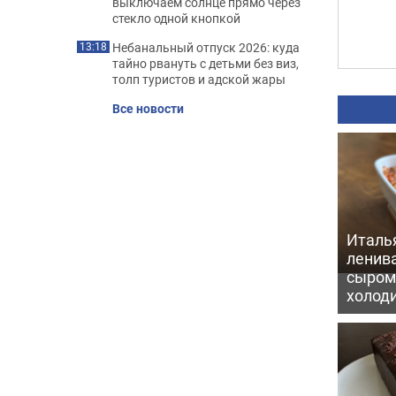
выключаем солнце прямо через
стекло одной кнопкой
Небанальный отпуск 2026: куда
13:18
тайно рвануть с детьми без виз,
толп туристов и адской жары
Все новости
Италь
ленив
сыром 
холод