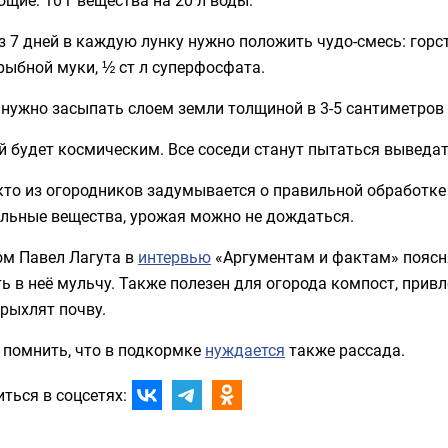
з 7 дней в каждую лунку нужно положить чудо-смесь: гор
 рыбной муки, ½ ст л суперфосфата.
нужно засыпать слоем земли толщиной в 3-5 сантиметров 
 будет космическим. Все соседи станут пытаться выведат
то из огородников задумывается о правильной обработке 
ельные вещества, урожая можно не дождаться.
ом Павел Лагута в
интервью
«Аргументам и фактам» поясня
ь в неё мульчу. Также полезен для огорода компост, прив
рыхлят почву.
 помнить, что в подкормке
нуждается
также рассада.
ться в соцсетях: