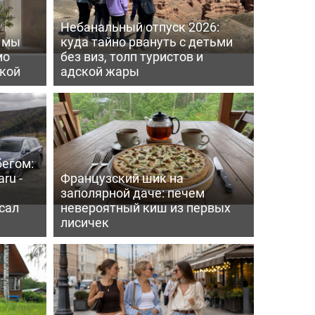
Небанальный отпуск 2026:
ь мы
куда тайно рвануть с детьми
мо
без виз, толп туристов и
пкой
адской жары
бегом:
ru -
Французский шик на
заполярной даче: печем
сал
невероятный киш из первых
лисичек