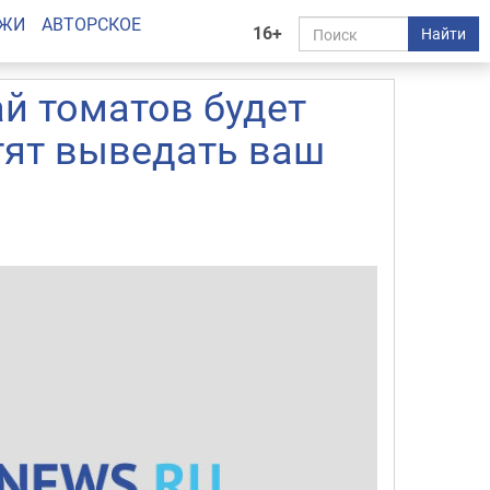
АЖИ
АВТОРСКОЕ
16+
Найти
ай томатов будет
тят выведать ваш