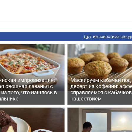
Другие новости за сегод
янская импровизация:
Маскируем кабачки под
ая овощная лазанья с
десерт из кофейни: эфф
из того, что нашлось в
справляемся с кабачко
ильнике
нашествием