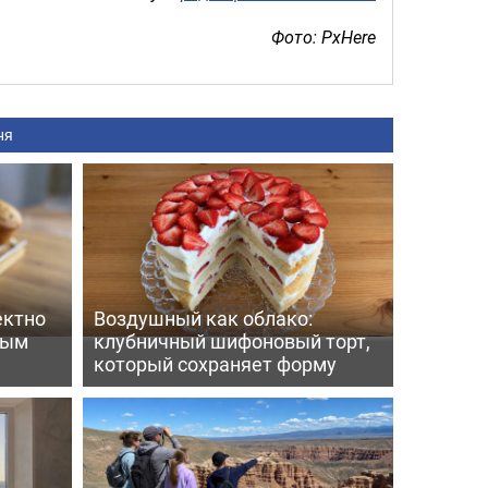
Фото: PxHere
ня
ектно
Воздушный как облако:
вым
клубничный шифоновый торт,
который сохраняет форму