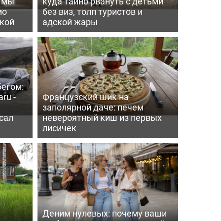
ь мы
куда тайно рвануть с детьми
мо
без виз, толп туристов и
пкой
адской жары
бегом:
ru -
Французский шик на
заполярной даче: печем
сал
невероятный киш из первых
лисичек
Деним нулевых: почему ваши