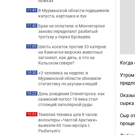
ножках
В Мурманской области подешевели
11:43
капуста, картошка и лук
Брак не оплатили: в Мончегорске
11:42
заново переделают разбитый
тротуар у парка Бровцева
Шесть косаток против 33 катеров:
11:05
на Камчатке морских животных
загоняют, как дичь, а что на
Когда
Кольском севере?
+3 человека за неделю: в
10:30
Утром 
Мурманской области обновили
предпо
статистику по укусам клещей
День рождения Оленегорска: как
10:22
Оказыв
саамский погост 16 века стал
сырка 
столицей заполярной руды
Тяжелая техника шла 8 часов:
10:03
Сыр от
волонтеры «Чистой Арктики»
проще
вывезли 60 тонн мусора с
Рыбачьего