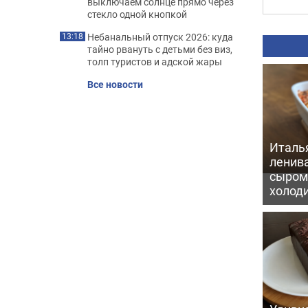
выключаем солнце прямо через
стекло одной кнопкой
Небанальный отпуск 2026: куда
13:18
тайно рвануть с детьми без виз,
толп туристов и адской жары
Все новости
Италь
ленив
сыром 
холод