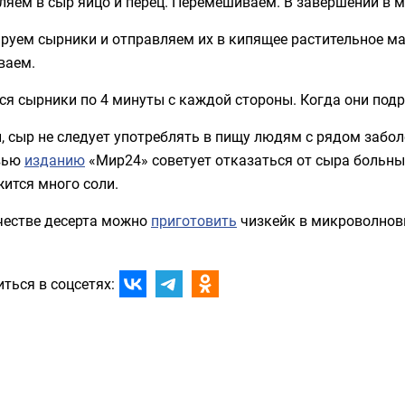
яем в сыр яйцо и перец. Перемешиваем. В завершении в м
уем сырники и отправляем их в кипящее растительное ма
ваем.
я сырники по 4 минуты с каждой стороны. Когда они подр
, сыр не следует употреблять в пищу людям с рядом забо
вью
изданию
«Мир24» советует отказаться от сыра больным
ится много соли.
ачестве десерта можно
приготовить
чизкейк в микроволнов
ться в соцсетях: