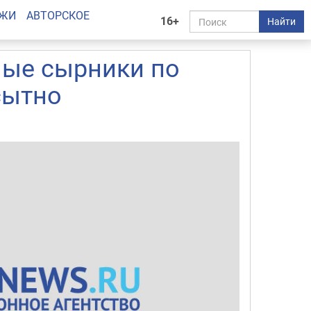
АЖИ
АВТОРСКОЕ
16+
Найти
тные сырники по
сытно