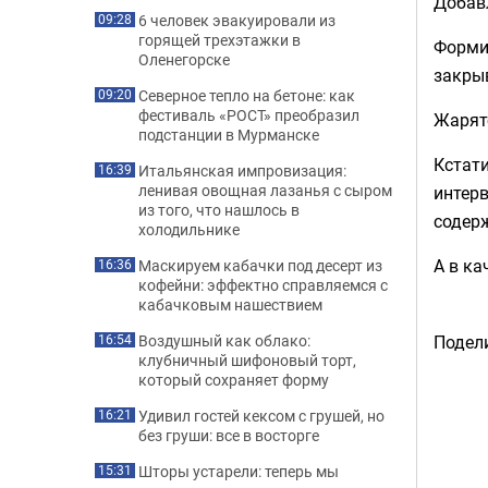
Добавл
6 человек эвакуировали из
09:28
горящей трехэтажки в
Формир
Оленегорске
закры
Северное тепло на бетоне: как
09:20
фестиваль «РОСТ» преобразил
Жарятс
подстанции в Мурманске
Кстати
Итальянская импровизация:
16:39
ленивая овощная лазанья с сыром
интер
из того, что нашлось в
содерж
холодильнике
А в к
Маскируем кабачки под десерт из
16:36
кофейни: эффектно справляемся с
кабачковым нашествием
Подели
Воздушный как облако:
16:54
клубничный шифоновый торт,
который сохраняет форму
Удивил гостей кексом с грушей, но
16:21
без груши: все в восторге
Шторы устарели: теперь мы
15:31