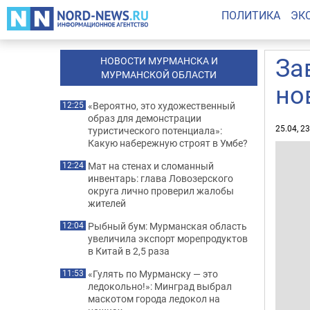
ПОЛИТИКА
ЭК
За
НОВОСТИ МУРМАНСКА И
МУРМАНСКОЙ ОБЛАСТИ
но
«Вероятно, это художественный
12:25
образ для демонстрации
25.04, 2
туристического потенциала»:
Какую набережную строят в Умбе?
Мат на стенах и сломанный
12:24
инвентарь: глава Ловозерского
округа лично проверил жалобы
жителей
Рыбный бум: Мурманская область
12:04
увеличила экспорт морепродуктов
в Китай в 2,5 раза
«Гулять по Мурманску — это
11:53
ледокольно!»: Минград выбрал
маскотом города ледокол на