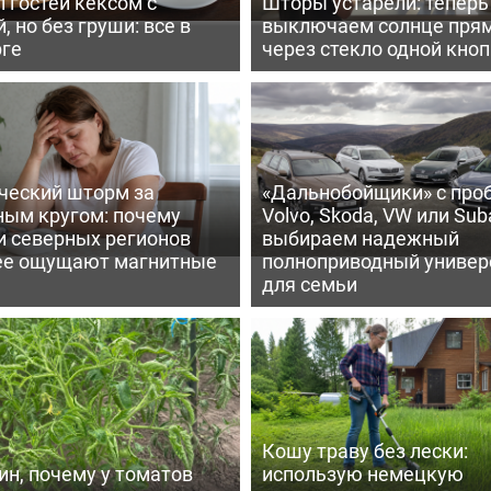
 гостей кексом с
Шторы устарели: тепер
, но без груши: все в
выключаем солнце пря
рге
через стекло одной кно
ческий шторм за
«Дальнобойщики» с про
ным кругом: почему
Volvo, Skoda, VW или Suba
и северных регионов
выбираем надежный
ее ощущают магнитные
полноприводный универ
для семьи
Кошу траву без лески:
ин, почему у томатов
использую немецкую