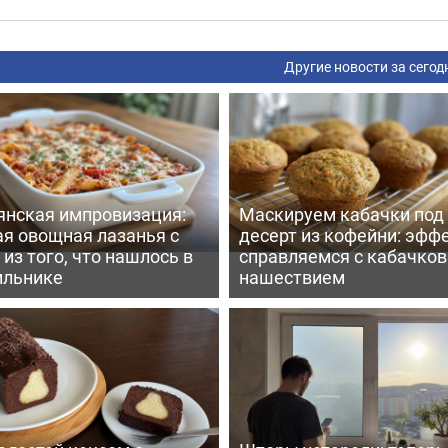
Другие новости за сегод
янская импровизация:
Маскируем кабачки под
ая овощная лазанья с
десерт из кофейни: эфф
из того, что нашлось в
справляемся с кабачко
ильнике
нашествием