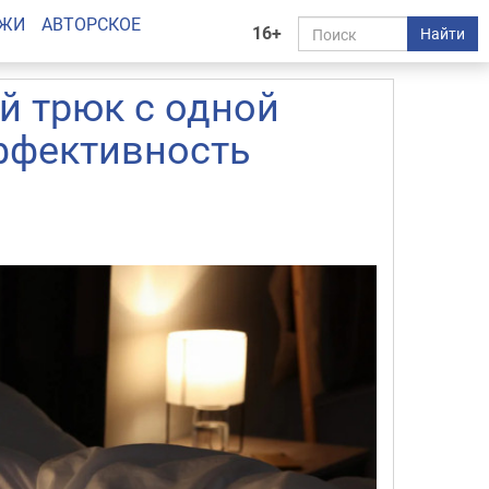
АЖИ
АВТОРСКОЕ
16+
Найти
й трюк с одной
эффективность