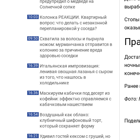
предупредил о медведе на
выраб
Солнечной сопке
Колонка РЕАКЦИИ. Квартирный
10:03
Стопы 
вопрос: что делать с незаконной
оказыв
перепланировкой у соседа?
Пра
Схватила за волосы и пырнула
09:50
ножом: мурманчанка отправится в
колонию за причинение вреда
здоровью соседки
Достат
ночным
Итальянская импровизация:
16:39
ленивая овощная лазанья с сыром
конечн
из того, что нашлось в
холодильнике
Ранее
Маскируем кабачки под десерт из
16:36
Фото: h
кофейни: эффектно справляемся с
кабачковым нашествием
Воздушный как облако:
16:54
Подели
клубничный шифоновый торт,
который сохраняет форму
Удивил гостей кексом с грушей, но
16:21