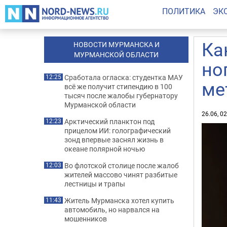
ПОЛИТИКА
ЭК
Ка
НОВОСТИ МУРМАНСКА И
МУРМАНСКОЙ ОБЛАСТИ
но
Сработала огласка: студентка МАУ
12:25
ме
всё же получит стипендию в 100
тысяч после жалобы губернатору
Мурманской области
26.06, 0
Арктический планктон под
12:23
прицелом ИИ: голографический
зонд впервые заснял жизнь в
океане полярной ночью
Во флотской столице после жалоб
12:03
жителей массово чинят разбитые
лестницы и трапы
Житель Мурманска хотел купить
11:43
автомобиль, но нарвался на
мошенников