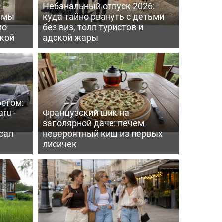
Небанальный отпуск 2026:
ь мы
куда тайно рвануть с детьми
мо
без виз, толп туристов и
пкой
адской жары
бегом:
ru -
Французский шик на
заполярной даче: печем
сал
невероятный киш из первых
лисичек