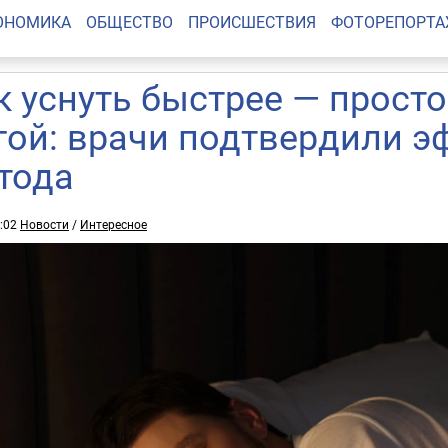
ОНОМИКА
ОБЩЕСТВО
ПРОИСШЕСТВИЯ
ФОТОРЕПОРТ
к уснуть быстрее — просто
гой: врачи подтвердили 
тода
2:02
Новости
/
Интересное