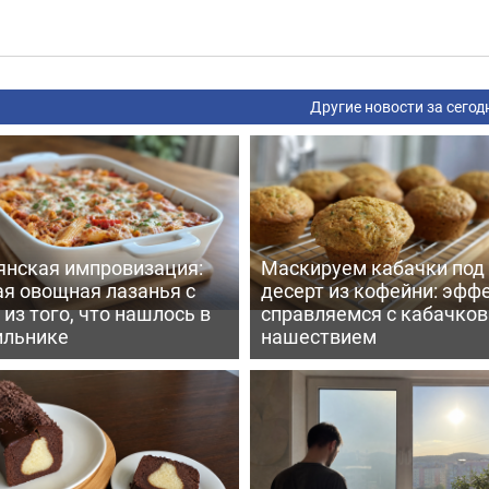
Другие новости за сегод
янская импровизация:
Маскируем кабачки под
ая овощная лазанья с
десерт из кофейни: эфф
из того, что нашлось в
справляемся с кабачко
ильнике
нашествием