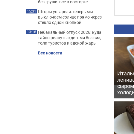
без груши: все в восторге
Шторы устарели: теперь мы
15:31
выключаем солнце прямо через
стекло одной кнопкой
Небанальный отпуск 2026: куда
13:18
тайно рвануть с детьми без виз,
толп туристов и адской жары
Все новости
Италь
ленив
сыром 
холод