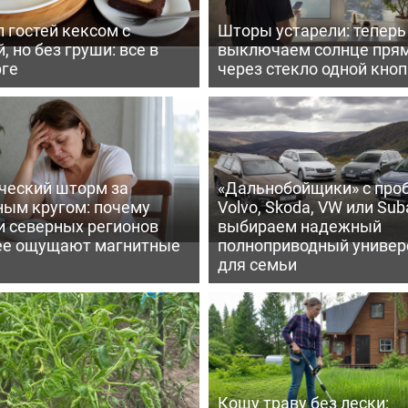
 гостей кексом с
Шторы устарели: тепер
, но без груши: все в
выключаем солнце пря
рге
через стекло одной кно
ческий шторм за
«Дальнобойщики» с про
ным кругом: почему
Volvo, Skoda, VW или Suba
и северных регионов
выбираем надежный
ее ощущают магнитные
полноприводный универ
для семьи
Кошу траву без лески: