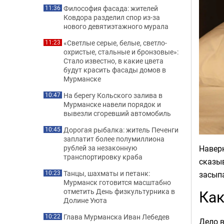
Философия фасада: жителей
11:36
Ковдора разделил спор из-за
нового девятиэтажного мурала
«Светлые серые, белые, светло-
11:23
охристые, стальные и бронзовые»:
Стало известно, в какие цвета
будут красить фасады домов в
Мурманске
На берегу Кольского залива в
10:47
Мурманске навели порядок и
вывезли сгоревший автомобиль
Дорогая рыбалка: житель Печенги
10:45
заплатит более полумиллиона
Наверн
рублей за незаконную
транспортировку краба
сказыв
Танцы, шахматы и петанк:
засыпа
10:23
Мурманск готовится масштабно
Как
отметить День физкультурника в
Долине Уюта
Глава Мурманска Иван Лебедев
10:22
Дело в