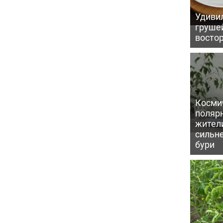
Удивил
грушей
восто
Косми
поляр
жител
сильн
бури