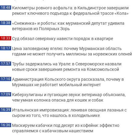
Километры ровного асфальта: в Кильдинстрое завершили
18:48
ремонт ключевого подъезда к федеральной трассе «Кола»
«Снежинка» и роботы: как мурманский депутат удивила
18:38
ветеранов из Полярных Зорь
Суд обязал северянку навести порядок в квартире
18:33
Цена заповедному ягелю: почему Мурманская область
18:17
годами не может получить миллионы за норвежских оленей
Трубы задержались на Урале: в Североморске назвали
17:57
новые сроки завершения ремонта на Комсомольской
Администрация Кольского округа рассказала, почему в
17:10
Мурмашах не работает мобильный интернет
Киберхулиганы и пугающие звуки: ветеринар объяснила,
17:09
чем умная колонка опасна для кошек и собак
Итальянская импровизация: ленивая овощная лазанья с
16:39
сыром из того, что нашлось в холодильнике
Маскируем кабачки под десерт из кофейни: эффектно
16:36
справляемся с кабачковым нашествием