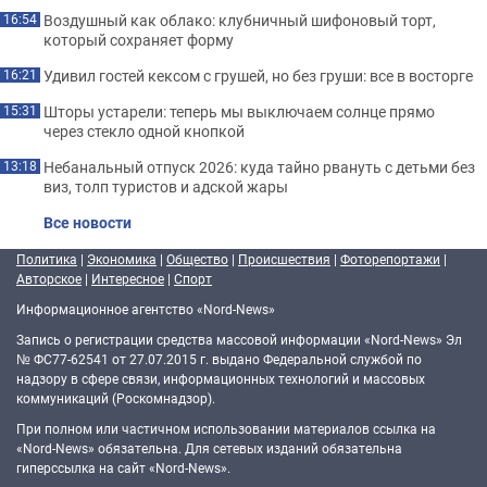
Воздушный как облако: клубничный шифоновый торт,
16:54
который сохраняет форму
Удивил гостей кексом с грушей, но без груши: все в восторге
16:21
Шторы устарели: теперь мы выключаем солнце прямо
15:31
через стекло одной кнопкой
Небанальный отпуск 2026: куда тайно рвануть с детьми без
13:18
виз, толп туристов и адской жары
Все новости
Политика
|
Экономика
|
Общество
|
Происшествия
|
Фоторепортажи
|
Авторское
|
Интересное
|
Спорт
Информационное агентство «Nord-News»
Запись о регистрации средства массовой информации «Nord-News» Эл
№ ФС77-62541 от 27.07.2015 г. выдано Федеральной службой по
надзору в сфере связи, информационных технологий и массовых
коммуникаций (Роскомнадзор).
При полном или частичном использовании материалов ссылка на
«Nord-News» обязательна. Для сетевых изданий обязательна
гиперссылка на сайт «Nord-News».