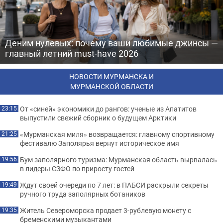
Деним нулевых: почему ваши любимые джинсы —
главный летний must-have 2026
НОВОСТИ МУРМАНСКА И
МУРМАНСКОЙ ОБЛАСТИ
От «синей» экономики до рангов: ученые из Апатитов
23:15
выпустили свежий сборник о будущем Арктики
«Мурманская миля» возвращается: главному спортивному
21:25
фестивалю Заполярья вернут историческое имя
Бум заполярного туризма: Мурманская область вырвалась
19:56
в лидеры СЗФО по приросту гостей
Ждут своей очереди по 7 лет: в ПАБСИ раскрыли секреты
19:49
ручного труда заполярных ботаников
Житель Североморска продает 3-рублевую монету с
19:35
бременскими музыкантами