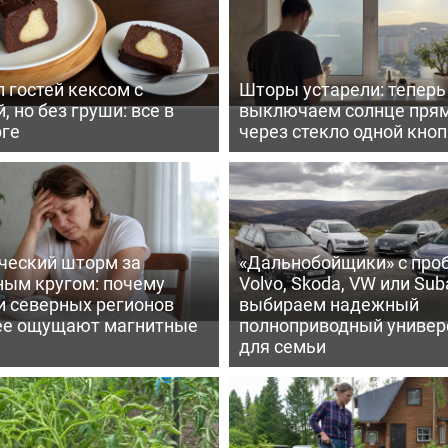
 гостей кексом с
Шторы устарели: тепер
, но без груши: все в
выключаем солнце пря
рге
через стекло одной кно
ческий шторм за
«Дальнобойщики» с про
ным кругом: почему
Volvo, Skoda, VW или Suba
и северных регионов
выбираем надежный
ее ощущают магнитные
полноприводный универ
для семьи