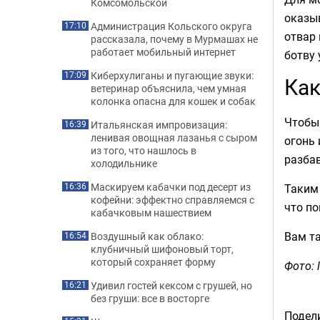
Комсомольской
оказы
Администрация Кольского округа
17:10
отвар 
рассказала, почему в Мурмашах не
работает мобильный интернет
ботву 
Киберхулиганы и пугающие звуки:
17:09
Как
ветеринар объяснила, чем умная
колонка опасна для кошек и собак
Чтобы 
Итальянская импровизация:
16:39
ленивая овощная лазанья с сыром
огонь 
из того, что нашлось в
разбав
холодильнике
Маскируем кабачки под десерт из
Таким
16:36
кофейни: эффектно справляемся с
что по
кабачковым нашествием
Вам т
Воздушный как облако:
16:54
клубничный шифоновый торт,
который сохраняет форму
Фото: l
Удивил гостей кексом с грушей, но
16:21
без груши: все в восторге
Подели