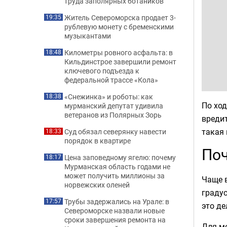
труда заполярных ботаников
Житель Североморска продает 3-
19:35
рублевую монету с бременскими
музыкантами
Километры ровного асфальта: в
18:48
Кильдинстрое завершили ремонт
ключевого подъезда к
федеральной трассе «Кола»
«Снежинка» и роботы: как
18:38
По ход
мурманский депутат удивила
ветеранов из Полярных Зорь
вредит
такая 
Суд обязал северянку навести
18:33
порядок в квартире
Поч
Цена заповедному ягелю: почему
18:17
Мурманская область годами не
может получить миллионы за
Чаще в
норвежских оленей
градус
Трубы задержались на Урале: в
17:57
это де
Североморске назвали новые
сроки завершения ремонта на
Для мо