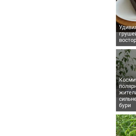
Удивил
грушей
восто
Косми
поляр
жител
сильн
бури