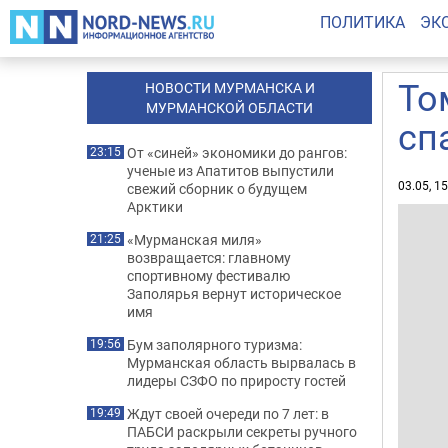
ПОЛИТИКА
ЭК
То
НОВОСТИ МУРМАНСКА И
МУРМАНСКОЙ ОБЛАСТИ
сп
От «синей» экономики до рангов:
23:15
ученые из Апатитов выпустили
03.05, 1
свежий сборник о будущем
Арктики
«Мурманская миля»
21:25
возвращается: главному
спортивному фестивалю
Заполярья вернут историческое
имя
Бум заполярного туризма:
19:56
Мурманская область вырвалась в
лидеры СЗФО по приросту гостей
Ждут своей очереди по 7 лет: в
19:49
ПАБСИ раскрыли секреты ручного