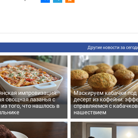
Другие новости за сегод
янская импровизация:
Маскируем кабачки под
ая овощная лазанья с
десерт из кофейни: эфф
из того, что нашлось в
справляемся с кабачко
ильнике
нашествием