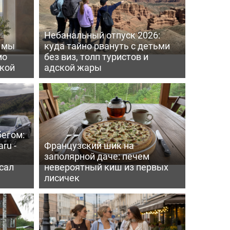
Небанальный отпуск 2026:
ь мы
куда тайно рвануть с детьми
мо
без виз, толп туристов и
пкой
адской жары
бегом:
ru -
Французский шик на
заполярной даче: печем
сал
невероятный киш из первых
лисичек