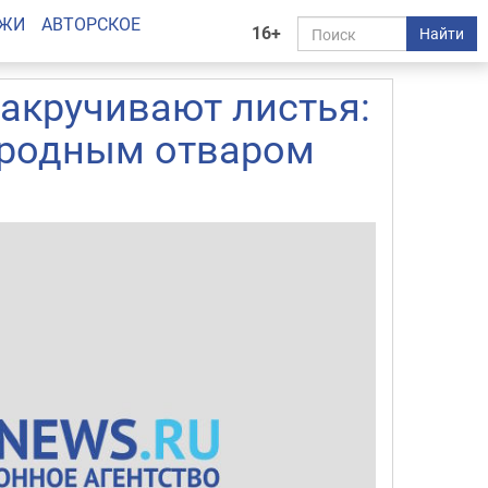
АЖИ
АВТОРСКОЕ
16+
Найти
акручивают листья:
ародным отваром