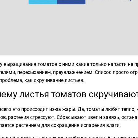
у выращивания томатов с ними какие только напасти не п
елями, пересыханием, преувлажнением. Список просто огр
проблема, как скручивание листьев.
ему листья томатов скручивают
сего это происходит из-за жары. Да, томаты любят тепло,
ов, растения стрессуют. Сбрасывают цвет и завязь, остана
лается растением для сокращения испарения влаги.
лодой рассады такая жара особенно опасна. В теплице во