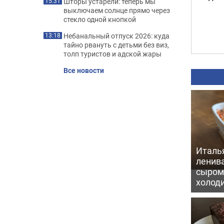
Шторы устарели: теперь мы
15:31
выключаем солнце прямо через
стекло одной кнопкой
Небанальный отпуск 2026: куда
13:18
тайно рвануть с детьми без виз,
толп туристов и адской жары
Все новости
Италь
ленив
сыром 
холод