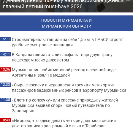
главный летний must-have 2026
НОВОСТИ МУРМАНСКА И
МУРМАНСКОЙ ОБЛАСТИ
Стройматериалы тащили на себе 1,5 км: в ПАБСИ строят
15:11
удобные смотровые площадки
В Кандалакше закатали в асфальт народную тропу:
14:11
пешеходам тесно даже летом
Мурманчанин побил мировой рекорд в ледяной воде
13:36
Аргентины и взял 10 медалей
«Сырые сосиски и недовареная гречка»: чем кормят
12:33
пассажиров задержанных рейсов в аэропорту Мурманска
«Влетит в копеечку» или спасение природы: у жителей
11:35
Мурманска вызвал споры новый путеводитель по
Заполярью
«Не знаю, что здесь делать четыре дня»: московский
10:43
доктор записал разгромный отзыв о Териберке