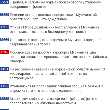
«Привет, я белка!»: на мурманской экотропе установили
09:21
говорящие инфостенды
Пикники откладываются: воскресенье в Мурманской
08:20
области обещает быть дождливым
От кота Мурра до японских бестселлеров: в Мурманске
16:33
открылась выставка к Всемирному дню кошек
Досталась в наследство с домом: в Мурмашах продается
16:20
старинная оленья телега
Лобовой удар на дороге к аэропорту Мурманска: два
15:42
человека госпитализированы после столкновения Subaru и
Changan
На расселение «авариек» в Мурманской области нужно 13
14:31
миллиардов: власти нашли способ надавить на
застройщиков
Итальянская импровизация: ленивая овощная лазанья с
16:39
сыром из того, что нашлось в холодильнике
Маскируем кабачки под десерт из кофейни: эффектно
16:36
справляемся с кабачковым нашествием