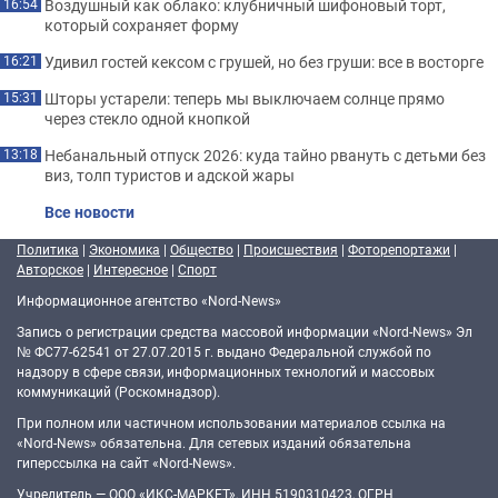
Воздушный как облако: клубничный шифоновый торт,
16:54
который сохраняет форму
Удивил гостей кексом с грушей, но без груши: все в восторге
16:21
Шторы устарели: теперь мы выключаем солнце прямо
15:31
через стекло одной кнопкой
Небанальный отпуск 2026: куда тайно рвануть с детьми без
13:18
виз, толп туристов и адской жары
Все новости
Политика
|
Экономика
|
Общество
|
Происшествия
|
Фоторепортажи
|
Авторское
|
Интересное
|
Спорт
Информационное агентство «Nord-News»
Запись о регистрации средства массовой информации «Nord-News» Эл
№ ФС77-62541 от 27.07.2015 г. выдано Федеральной службой по
надзору в сфере связи, информационных технологий и массовых
коммуникаций (Роскомнадзор).
При полном или частичном использовании материалов ссылка на
«Nord-News» обязательна. Для сетевых изданий обязательна
гиперссылка на сайт «Nord-News».
Учредитель — ООО «ИКС-МАРКЕТ», ИНН 5190310423, ОГРН