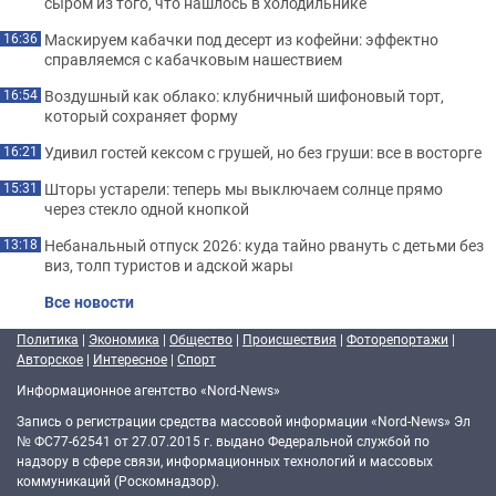
сыром из того, что нашлось в холодильнике
Маскируем кабачки под десерт из кофейни: эффектно
16:36
справляемся с кабачковым нашествием
Воздушный как облако: клубничный шифоновый торт,
16:54
который сохраняет форму
Удивил гостей кексом с грушей, но без груши: все в восторге
16:21
Шторы устарели: теперь мы выключаем солнце прямо
15:31
через стекло одной кнопкой
Небанальный отпуск 2026: куда тайно рвануть с детьми без
13:18
виз, толп туристов и адской жары
Все новости
Политика
|
Экономика
|
Общество
|
Происшествия
|
Фоторепортажи
|
Авторское
|
Интересное
|
Спорт
Информационное агентство «Nord-News»
Запись о регистрации средства массовой информации «Nord-News» Эл
№ ФС77-62541 от 27.07.2015 г. выдано Федеральной службой по
надзору в сфере связи, информационных технологий и массовых
коммуникаций (Роскомнадзор).