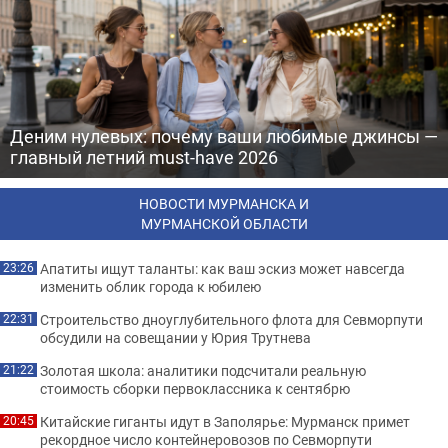
Деним нулевых: почему ваши любимые джинсы —
главный летний must-have 2026
НОВОСТИ МУРМАНСКА И
МУРМАНСКОЙ ОБЛАСТИ
Апатиты ищут таланты: как ваш эскиз может навсегда
23:26
изменить облик города к юбилею
Строительство дноуглубительного флота для Севморпути
22:31
обсудили на совещании у Юрия Трутнева
Золотая школа: аналитики подсчитали реальную
21:22
стоимость сборки первоклассника к сентябрю
Китайские гиганты идут в Заполярье: Мурманск примет
20:45
рекордное число контейнеровозов по Севморпути