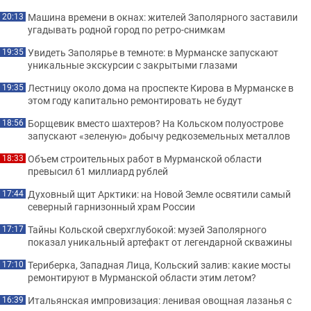
Машина времени в окнах: жителей Заполярного заставили
20:13
угадывать родной город по ретро-снимкам
Увидеть Заполярье в темноте: в Мурманске запускают
19:35
уникальные экскурсии с закрытыми глазами
Лестницу около дома на проспекте Кирова в Мурманске в
19:35
этом году капитально ремонтировать не будут
Борщевик вместо шахтеров? На Кольском полуострове
18:56
запускают «зеленую» добычу редкоземельных металлов
Объем строительных работ в Мурманской области
18:33
превысил 61 миллиард рублей
Духовный щит Арктики: на Новой Земле освятили самый
17:44
северный гарнизонный храм России
Тайны Кольской сверхглубокой: музей Заполярного
17:17
показал уникальный артефакт от легендарной скважины
Териберка, Западная Лица, Кольский залив: какие мосты
17:10
ремонтируют в Мурманской области этим летом?
Итальянская импровизация: ленивая овощная лазанья с
16:39