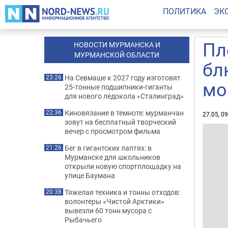
ПОЛИТИКА
ЭК
Пл
НОВОСТИ МУРМАНСКА И
МУРМАНСКОЙ ОБЛАСТИ
бл
На Севмаше к 2027 году изготовят
23:26
мо
25-тонные подшипники-гиганты
для нового ледокола «Сталинград»
Киновязание в темноте: мурманчан
22:36
27.05, 0
зовут на бесплатный творческий
вечер с просмотром фильма
Бег в гигантских лаптях: в
21:26
Мурманске для школьников
открыли новую спортплощадку на
улице Баумана
Тяжелая техника и тонны отходов:
20:38
волонтеры «Чистой Арктики»
вывезли 60 тонн мусора с
Рыбачьего