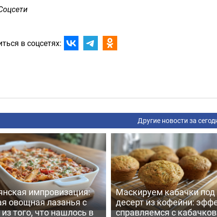
Соцсети
ться в соцсетях:
Другие новости за сегод
янская импровизация:
Маскируем кабачки под
ая овощная лазанья с
десерт из кофейни: эфф
из того, что нашлось в
справляемся с кабачко