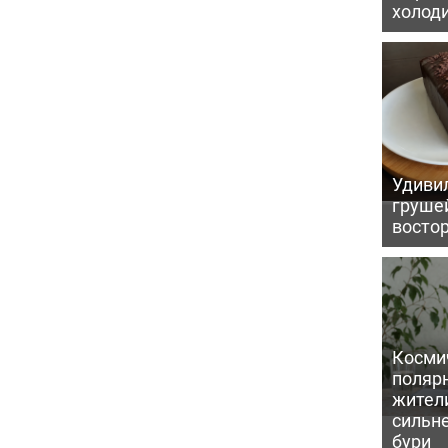
холод
Удивил
грушей
восто
Косми
поляр
жител
сильн
бури