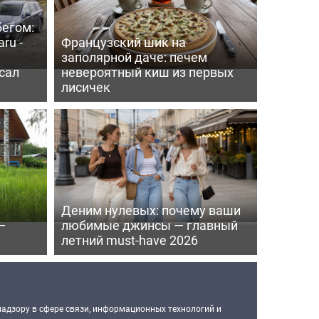
бегом:
ru -
Французский шик на
заполярной даче: печем
сал
невероятный киш из первых
лисичек
Деним нулевых: почему ваши
—
любимые джинсы — главный
летний must-have 2026
надзору в сфере связи, информационных технологий и