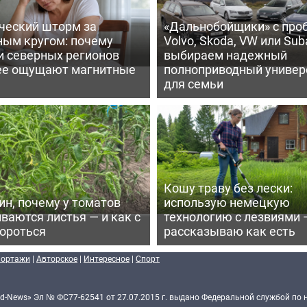
ческий шторм за
«Дальнобойщики» с про
ным кругом: почему
Volvo, Skoda, VW или Suba
и северных регионов
выбираем надежный
ее ощущают магнитные
полноприводный универ
для семьи
Кошу траву без лески:
ин, почему у томатов
использую немецкую
ваются листья — и как с
технологию с лезвиями 
бороться
рассказываю как есть
портажи
|
Авторское
|
Интересное
|
Спорт
d-News» Эл № ФС77-62541 от 27.07.2015 г. выдано Федеральной службой по 