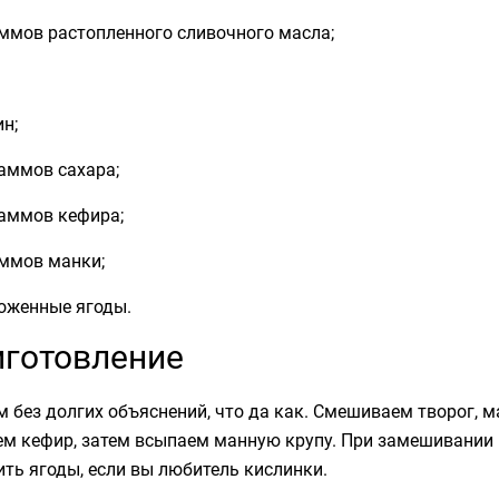
ммов растопленного сливочного масла;
н;
аммов сахара;
раммов кефира;
аммов манки;
оженные ягоды.
готовление
 без долгих объяснений, что да как. Смешиваем творог, ма
ем кефир, затем всыпаем манную крупу. При замешивании
ть ягоды, если вы любитель кислинки.