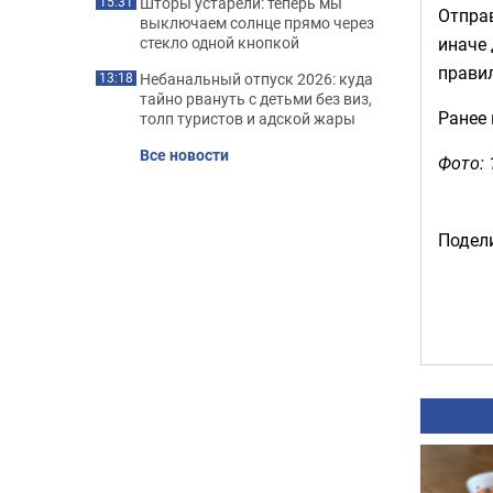
Шторы устарели: теперь мы
15:31
Отправ
выключаем солнце прямо через
иначе 
стекло одной кнопкой
правил
Небанальный отпуск 2026: куда
13:18
тайно рвануть с детьми без виз,
Ранее
толп туристов и адской жары
Все новости
Фото:
Подели