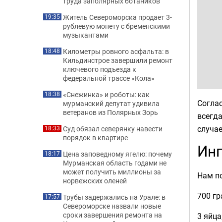
труда заполярных ботаников
Житель Североморска продает 3-
19:35
рублевую монету с бременскими
музыкантами
Километры ровного асфальта: в
18:48
Кильдинстрое завершили ремонт
ключевого подъезда к
федеральной трассе «Кола»
«Снежинка» и роботы: как
18:38
Соглас
мурманский депутат удивила
ветеранов из Полярных Зорь
всегда
случае
Суд обязал северянку навести
18:33
порядок в квартире
Ин
Цена заповедному ягелю: почему
18:17
Мурманская область годами не
может получить миллионы за
Нам по
норвежских оленей
700 гр
Трубы задержались на Урале: в
17:57
Североморске назвали новые
сроки завершения ремонта на
3 яйца