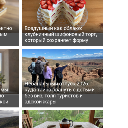
ектно
Воздушный как облако:
вым
клубничный шифоновый торт,
который сохраняет форму
Небанальный отпуск 2026:
ь мы
куда тайно рвануть с детьми
мо
без виз, толп туристов и
пкой
адской жары