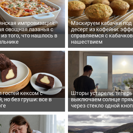
янская импровизация:
Маскируем кабачки под
ая овощная лазанья с
десерт из кофейни: эфф
из того, что нашлось в
справляемся с кабачко
ильнике
нашествием
 гостей кексом с
Шторы устарели: тепер
, но без груши: все в
выключаем солнце пря
рге
через стекло одной кно