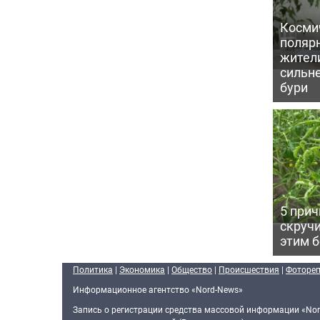
Косми
поляр
жител
сильн
бури
5 прич
скручи
этим 
Политика
|
Экономика
|
Общество
|
Происшествия
|
Фоторе
Информационное агентство «Nord-News»
Запись о регистрации средства массовой информации «Nor