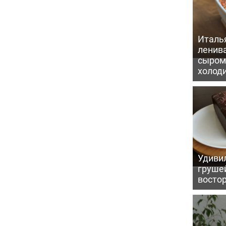
Италь
ленив
сыром 
холод
Удивил
грушей
восто