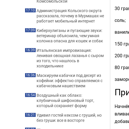
Комсомольской
30 гра
Администрация Кольского округа
17:10
рассказала, почему в Мурмашах не
соль;
работает мобильный интернет
Киберхулиганы и пугающие звуки:
17:09
ванили
ветеринар объяснила, чем умная
колонка опасна для кошек и собак
150 гр
Итальянская импровизация:
16:39
200 г
ленивая овощная лазанья с сыром
из того, что нашлось в
холодильнике
80 гр
Маскируем кабачки под десерт из
16:36
замор
кофейни: эффектно справляемся с
кабачковым нашествием
При
Воздушный как облако:
16:54
клубничный шифоновый торт,
который сохраняет форму
Начнём
влива
Удивил гостей кексом с грушей, но
16:21
без груши: все в восторге
добави