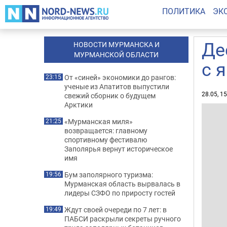
ПОЛИТИКА
ЭК
Де
НОВОСТИ МУРМАНСКА И
МУРМАНСКОЙ ОБЛАСТИ
с 
От «синей» экономики до рангов:
23:15
ученые из Апатитов выпустили
28.05, 1
свежий сборник о будущем
Арктики
«Мурманская миля»
21:25
возвращается: главному
спортивному фестивалю
Заполярья вернут историческое
имя
Бум заполярного туризма:
19:56
Мурманская область вырвалась в
лидеры СЗФО по приросту гостей
Ждут своей очереди по 7 лет: в
19:49
ПАБСИ раскрыли секреты ручного